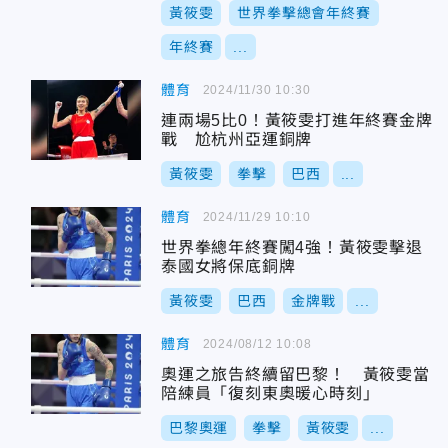
黃筱雯
世界拳擊總會年終賽
年終賽
...
體育
2024/11/30 10:30
連兩場5比0！黃筱雯打進年終賽金牌
戰 尬杭州亞運銅牌
黃筱雯
拳擊
巴西
...
體育
2024/11/29 10:10
世界拳總年終賽闖4強！黃筱雯擊退
泰國女將保底銅牌
黃筱雯
巴西
金牌戰
...
體育
2024/08/12 10:08
奧運之旅告終續留巴黎！ 黃筱雯當
陪練員「復刻東奧暖心時刻」
巴黎奧運
拳擊
黃筱雯
...