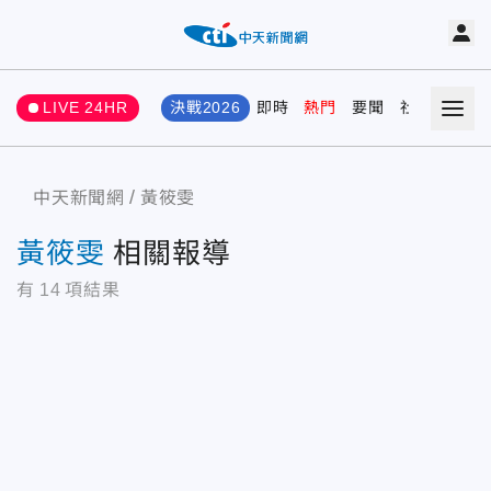
LIVE 24HR
決戰2026
即時
熱門
要聞
社會
娛樂
中天新聞網
黃筱雯
黃筱雯
相關報導
有
14
項結果