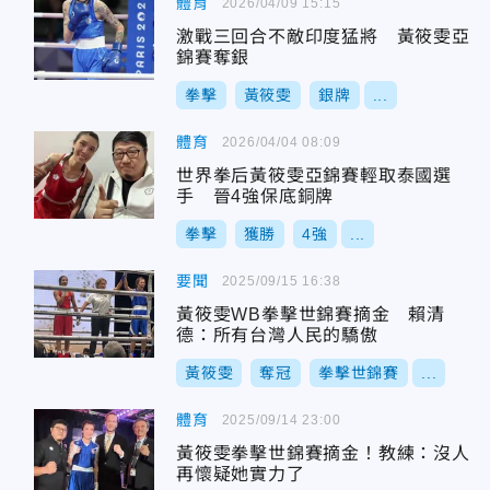
體育
2026/04/09 15:15
激戰三回合不敵印度猛將 黃筱雯亞
錦賽奪銀
拳擊
黃筱雯
銀牌
...
體育
2026/04/04 08:09
世界拳后黃筱雯亞錦賽輕取泰國選
手 晉4強保底銅牌
拳擊
獲勝
4強
...
要聞
2025/09/15 16:38
黃筱雯WB拳擊世錦賽摘金 賴清
德：所有台灣人民的驕傲
黃筱雯
奪冠
拳擊世錦賽
...
體育
2025/09/14 23:00
黃筱雯拳擊世錦賽摘金！教練：沒人
再懷疑她實力了