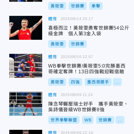
黃筱雯
世錦賽
拳擊
體育
2025/09/14 20:17
喜極而泣！黃筱雯勇奪世錦賽54公斤
級金牌 個人第3金入袋
黃筱雯
世錦賽
體育
2025/09/10 22:07
WB拳擊世錦賽/黃筱雯5:0完勝墨西
哥確定奪牌！13日四強戰迎戰宿敵
黃筱雯
四強
墨西哥選手
...
體育
2025/09/09 11:24
陳念琴輾壓瑞士好手 攜手黃筱雯、
吳詩儀晉級WB世錦賽8強
世界拳擊聯盟
WB
世錦賽
...
體育
2025/09/08 22:10