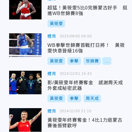
超猛！黃筱雯5比0完勝蒙古好手 挺
進WB世錦賽8強
黃筱雯
體育
2025/09/05 09:00
WB拳擊世錦賽首戰打日將！ 黃筱
雯快意晉級16強
黃筱雯
拳擊
世錦賽
...
體育
2024/12/01 16:43
影/黃筱雯年終賽奪金 感謝周天成
外套成秘密武器
黃筱雯
拳擊
周天成
體育
2024/11/30 21:10
黃筱雯年終賽奪金！4比1力退蒙古
賽後振臂歡呼