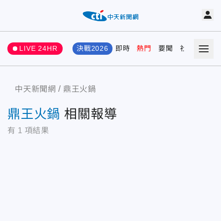
LIVE 24HR
決戰2026
即時
熱門
要聞
社會
娛樂
中天新聞網
鼎王火鍋
鼎王火鍋
相關報導
有
1
項結果