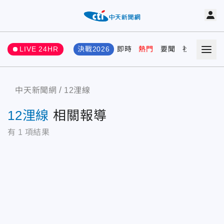
LIVE 24HR
決戰2026
即時
熱門
要聞
社會
娛樂
中天新聞網
12浬線
12浬線
相關報導
有
1
項結果