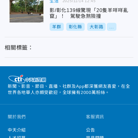
生活
2025/11/14 12:45
影/彰化139線驚現「20隻羊咩咩亂
竄」！ 駕駛急煞險撞
羊群
彰化縣
大彰路
...
相關標籤：
新聞、影音、節目、直播、社群及App都深獲網友喜愛，在全
世界各地華人亦頗受歡迎，全球擁有2000萬粉絲。
關於我們
客服資訊
中天介紹
公告