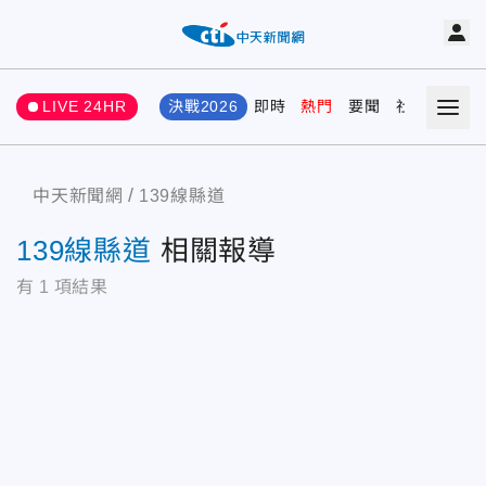
LIVE 24HR
決戰2026
即時
熱門
要聞
社會
娛樂
中天新聞網
139線縣道
139線縣道
相關報導
有
1
項結果