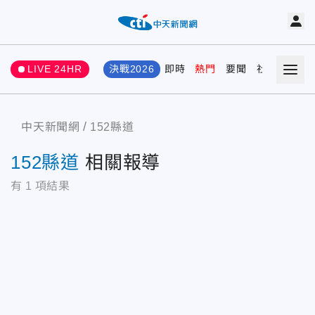
LIVE 24HR
決戰2026
即時
熱門
要聞
社會
娛樂
中天新聞網
152縣道
152縣道
相關報導
有
1
項結果