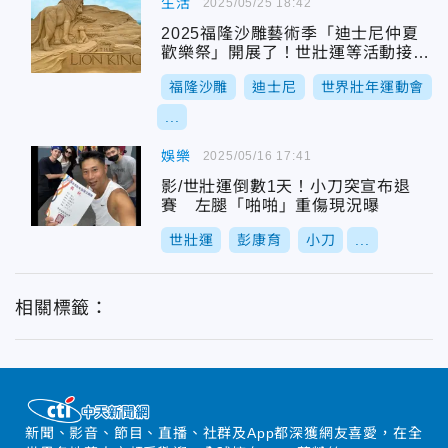
生活
2025/05/25 18:42
2025福隆沙雕藝術季「迪士尼仲夏
歡樂祭」開展了！世壯運等活動接力
開跑
福隆沙雕
迪士尼
世界壯年運動會
...
娛樂
2025/05/16 17:41
影/世壯運倒數1天！小刀突宣布退
賽 左腿「啪啪」重傷現況曝
世壯運
彭康育
小刀
...
相關標籤：
新聞、影音、節目、直播、社群及App都深獲網友喜愛，在全