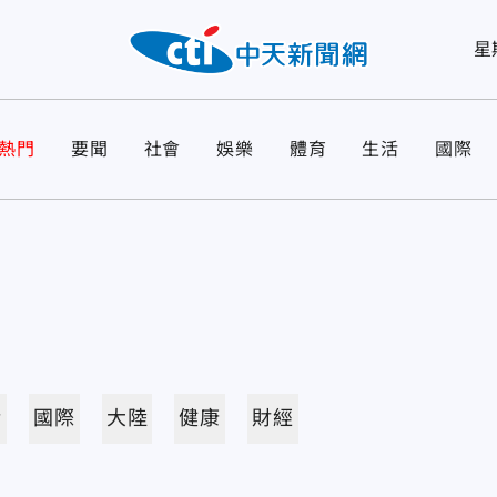
星
熱門
要聞
社會
娛樂
體育
生活
國際
活
國際
大陸
健康
財經