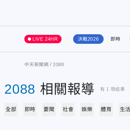
LIVE 24HR
決戰2026
即時
中天新聞網
2088
2088
相關報導
有
1
項結果
全部
即時
要聞
社會
娛樂
體育
生