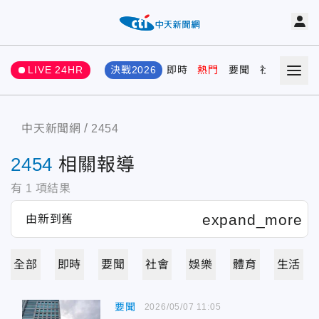
LIVE 24HR
決戰2026
即時
熱門
要聞
社會
娛樂
中天新聞網
2454
2454
相關報導
有
1
項結果
全部
即時
要聞
社會
娛樂
體育
生活
要聞
2026/05/07 11:05