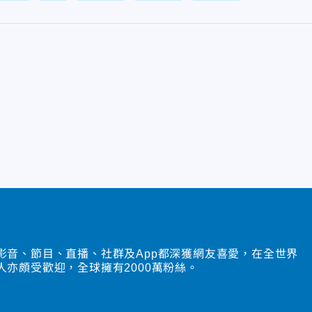
影音、節目、直播、社群及App都深獲網友喜愛，在全世界
人亦頗受歡迎，全球擁有2000萬粉絲。