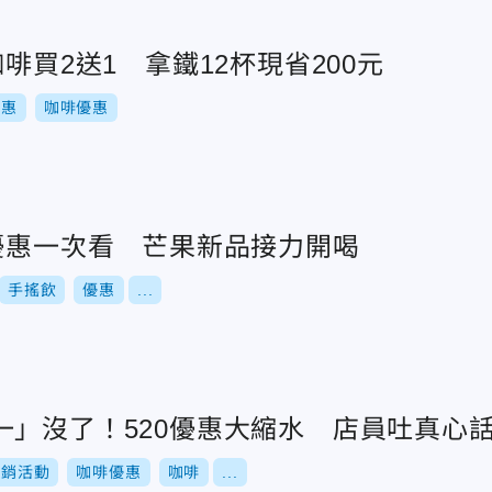
咖啡買2送1 拿鐵12杯現省200元
優惠
咖啡優惠
品優惠一次看 芒果新品接力開喝
手搖飲
優惠
...
一」沒了！520優惠大縮水 店員吐真心
促銷活動
咖啡優惠
咖啡
...