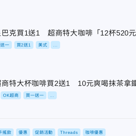
星巴克買1送1 超商特大咖啡「12杯520
一送一
買2送1
美式
...
超商特大杯咖啡買2送1 10元爽喝抹茶拿
OK超商
買一送一
...
手搖飲
優惠
促銷活動
Threads
咖啡優惠