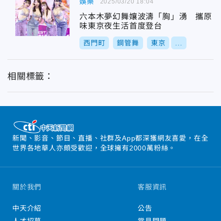
娛樂
2025/03/20 18:04
六本木夢幻舞孃波濤「胸」湧 攜原
味東京夜生活首度登台
西門町
鋼管舞
東京
...
相關標籤：
新聞、影音、節目、直播、社群及App都深獲網友喜愛，在全
世界各地華人亦頗受歡迎，全球擁有2000萬粉絲。
關於我們
客服資訊
中天介紹
公告