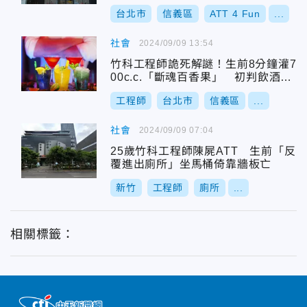
台北市
信義區
ATT 4 Fun
...
社會
2024/09/09 13:54
竹科工程師詭死解謎！生前8分鐘灌7
00c.c.「斷魂百香果」 初判飲酒過
量
工程師
台北市
信義區
...
社會
2024/09/09 07:04
25歲竹科工程師陳屍ATT 生前「反
覆進出廁所」坐馬桶倚靠牆板亡
新竹
工程師
廁所
...
相關標籤：