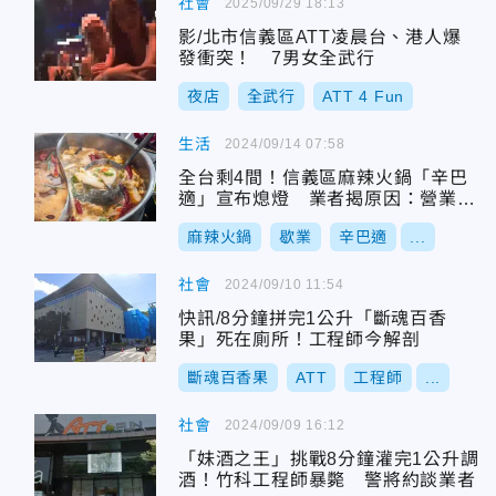
社會
2025/09/29 18:13
影/北市信義區ATT凌晨台、港人爆
發衝突！ 7男女全武行
夜店
全武行
ATT 4 Fun
生活
2024/09/14 07:58
全台剩4間！信義區麻辣火鍋「辛巴
適」宣布熄燈 業者揭原因：營業到
9/22
麻辣火鍋
歇業
辛巴適
...
社會
2024/09/10 11:54
快訊/8分鐘拼完1公升「斷魂百香
果」死在廁所！工程師今解剖
斷魂百香果
ATT
工程師
...
社會
2024/09/09 16:12
「妹酒之王」挑戰8分鐘灌完1公升調
酒！竹科工程師暴斃 警將約談業者