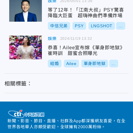
娛樂
2026/05/01 13:36
等了12年！「江南大叔」PSY驚喜
降臨大巨蛋 超嗨神曲們準備炸場
中信兄弟
PSY
LNGSHOT
...
娛樂
2024/11/19 13:32
恭喜！Ailee宣布嫁《單身即地獄》
崔時訓 甜蜜合照曝光
結婚
Ailee
單身即地獄
...
相關標籤：
新聞、影音、節目、直播、社群及App都深獲網友喜愛，在全
世界各地華人亦頗受歡迎，全球擁有2000萬粉絲。