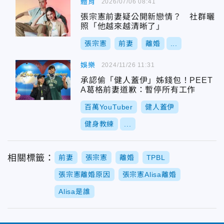
體育
2026/07/06 08:41
張宗憲前妻疑公開新戀情？ 社群曬
照「他越來越清晰了」
張宗憲
前妻
離婚
...
娛樂
2024/11/26 11:31
承認偷「健人蓋伊」姊錢包！PEET
A葛格前妻道歉：暫停所有工作
百萬YouTuber
健人蓋伊
健身教練
...
相關標籤：
前妻
張宗憲
離婚
TPBL
張宗憲離婚原因
張宗憲Alisa離婚
Alisa是誰