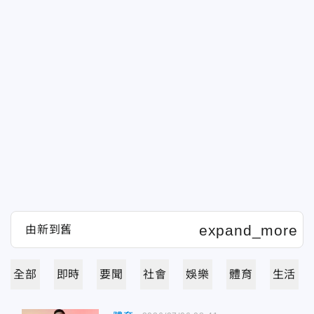
全部
即時
要聞
社會
娛樂
體育
生活