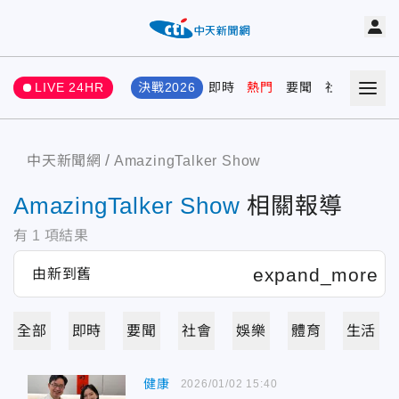
LIVE 24HR
決戰2026
即時
熱門
要聞
社會
娛樂
中天新聞網
AmazingTalker Show
AmazingTalker Show
相關報導
有
1
項結果
全部
即時
要聞
社會
娛樂
體育
生活
健康
2026/01/02 15:40