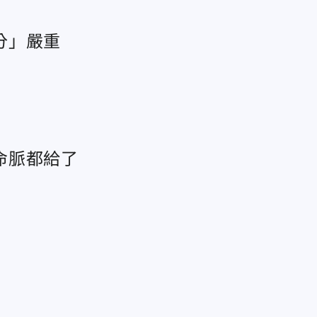
分」嚴重
命脈都給了