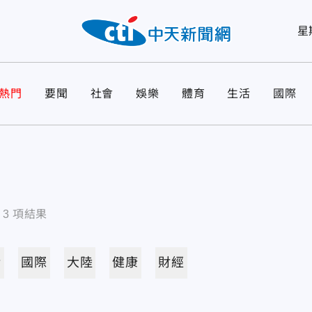
星
熱門
要聞
社會
娛樂
體育
生活
國際
有
3
項結果
活
國際
大陸
健康
財經