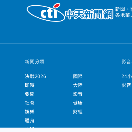
新聞、
各地華
新聞分類
影音
決戰2026
國際
24
即時
大陸
影音
要聞
影音
社會
健康
娛樂
財經
體育
生活