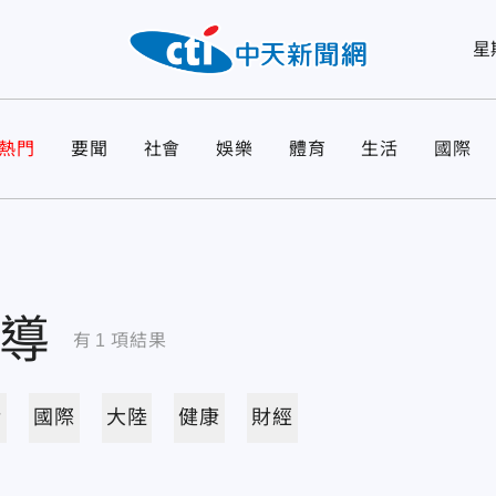
星
熱門
要聞
社會
娛樂
體育
生活
國際
導
有
1
項結果
活
國際
大陸
健康
財經