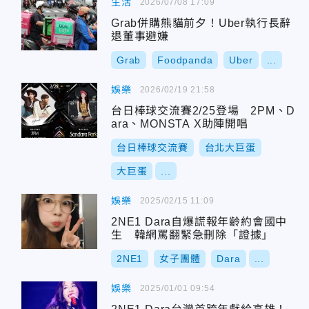
生活
2026/07/08 17:09
Grab併購熊貓前夕！Uber執行長辭
退董事避嫌
Grab
Foodpanda
Uber
...
娛樂
2026/02/19 21:58
台日棒球交流賽2/25登場 2PM、D
ara、MONSTA X助陣開唱
台日棒球交流賽
台北大巨蛋
大巨蛋
...
娛樂
2025/02/15 11:09
2NE1 Dara自爆謊報年齡約會國中
生 韓網罵翻緊急刪除「證據」
2NE1
女子團體
Dara
...
娛樂
2025/01/01 09:54