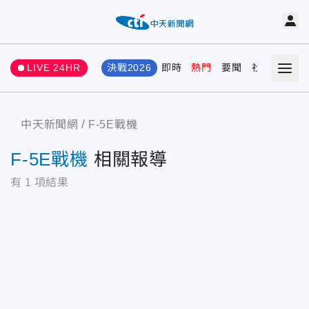
LIVE 24HR
決戰2026
即時
熱門
要聞
社會
娛樂
中天新聞網
F-5E戰機
F-5E戰機
相關報導
有
1
項結果