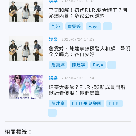
娛樂
2025/08/18 10:33
官司和解！初代F.I.R.要合體了？阿
沁爆內幕：多家公司邀約
阿沁
詹雯婷
Faye
...
娛樂
2025/07/24 17:29
詹雯婷、陳建寧無預警大和解 聲明
全文曝光：各自安好
詹雯婷
陳建寧
Faye
...
娛樂
2025/04/10 11:54
建寧大樂隊？F.I.R.換2新成員開唱
歌迷看傻眼：你們是誰
陳建寧
F.I.R.飛兒樂團
F.I.R.
...
相關標籤：