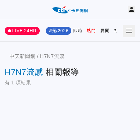
LIVE 24HR
決戰2026
即時
熱門
要聞
社會
娛樂
中天新聞網
H7N7流感
H7N7流感
相關報導
有
1
項結果