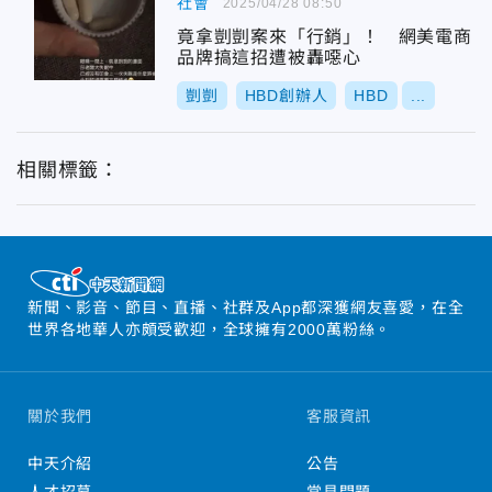
社會
2025/04/28 08:50
竟拿剴剴案來「行銷」！ 網美電商
品牌搞這招遭被轟噁心
剴剴
HBD創辦人
HBD
...
相關標籤：
新聞、影音、節目、直播、社群及App都深獲網友喜愛，在全
世界各地華人亦頗受歡迎，全球擁有2000萬粉絲。
關於我們
客服資訊
中天介紹
公告