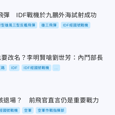
飛彈 IDF戰機於九鵬外海試射成功
射型雄風三型反艦飛彈
雄三飛彈
IDF經國號戰機
機也要改名？李明賢嗆劉世芳：內鬥部長
正路
IDF
IDF經國號戰機
...
該退場？ 前飛官直言仍是重要戰力
F經國號戰機
空軍
空軍作戰指揮部