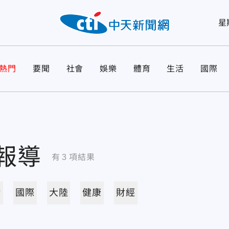
星
熱門
要聞
社會
娛樂
體育
生活
國際
報導
有
3
項結果
活
國際
大陸
健康
財經