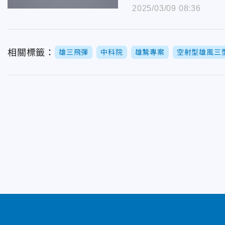
2025/03/09 08:36
相關標籤：
雄三飛彈
中科院
雄鷙專案
空射型雄風三