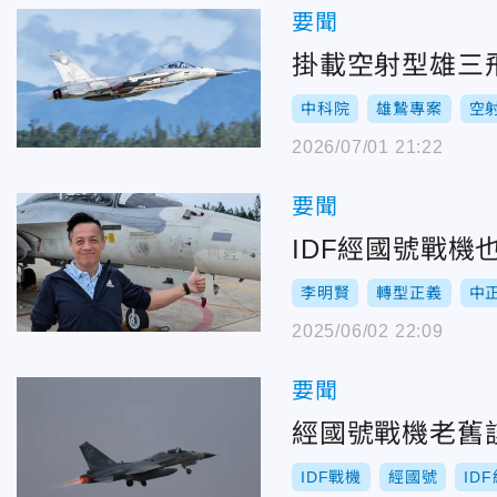
要聞
掛載空射型雄三
中科院
雄鷙專案
空
2026/07/01 21:22
要聞
IDF經國號戰
李明賢
轉型正義
中
2025/06/02 22:09
要聞
經國號戰機老舊
IDF戰機
經國號
ID