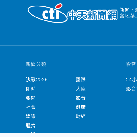
新聞、
各地華
新聞分類
影音
決戰2026
國際
24
即時
大陸
影音
要聞
影音
社會
健康
娛樂
財經
體育
生活