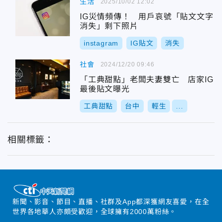
生活
2025/10/02 12:02
IG災情頻傳！ 用戶哀號「貼文文字
消失」剩下照片
instagram
IG貼文
消失
社會
2024/12/20 09:46
「工典甜點」老闆夫妻雙亡 店家IG
最後貼文曝光
工典甜點
台中
輕生
...
相關標籤：
新聞、影音、節目、直播、社群及App都深獲網友喜愛，在全
世界各地華人亦頗受歡迎，全球擁有2000萬粉絲。