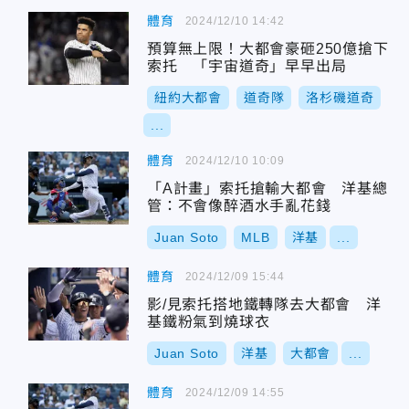
體育
2024/12/10 14:42
預算無上限！大都會豪砸250億搶下
索托 「宇宙道奇」早早出局
紐約大都會
道奇隊
洛杉磯道奇
...
體育
2024/12/10 10:09
「A計畫」索托搶輸大都會 洋基總
管：不會像醉酒水手亂花錢
Juan Soto
MLB
洋基
...
體育
2024/12/09 15:44
影/見索托搭地鐵轉隊去大都會 洋
基鐵粉氣到燒球衣
Juan Soto
洋基
大都會
...
體育
2024/12/09 14:55