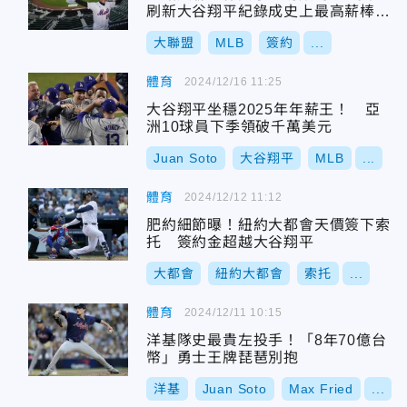
刷新大谷翔平紀錄成史上最高薪棒球
員
大聯盟
MLB
簽約
...
體育
2024/12/16 11:25
大谷翔平坐穩2025年年薪王！ 亞
洲10球員下季領破千萬美元
Juan Soto
大谷翔平
MLB
...
體育
2024/12/12 11:12
肥約細節曝！紐約大都會天價簽下索
托 簽約金超越大谷翔平
大都會
紐約大都會
索托
...
體育
2024/12/11 10:15
洋基隊史最貴左投手！「8年70億台
幣」勇士王牌琵琶別抱
洋基
Juan Soto
Max Fried
...