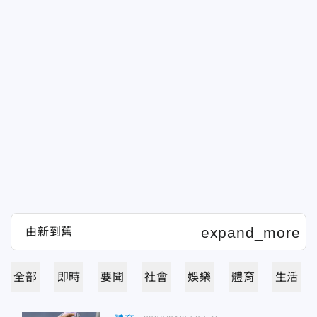
全部
即時
要聞
社會
娛樂
體育
生活