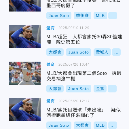
MLB/大都會無緣季後賽 索托飛去
墨西哥度假了
Juan Soto
季後賽
MLB
...
體育
2025/09/10 11:29
MLB/超狂！大都會索托30轟30盜達
陣 隊史第五位
大都會
Juan Soto
費城人
...
體育
2025/07/26 10:44
MLB/大都會出現第二個Soto 透過
交易補強牛棚
大都會
Juan Soto
金鶯
...
體育
2025/05/20 12:17
MLB/索托目送球「未出牆」 疑似
消極跑壘總仔來關心了
Juan Soto
大都會
MLB
...