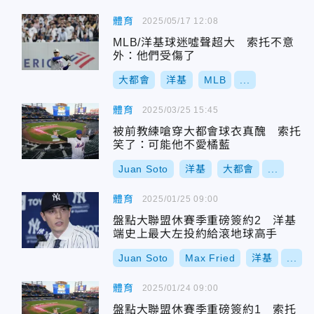
體育
2025/05/17 12:08
MLB/洋基球迷噓聲超大 索托不意
外：他們受傷了
大都會
洋基
MLB
...
體育
2025/03/25 15:45
被前教練嗆穿大都會球衣真醜 索托
笑了：可能他不愛橘藍
Juan Soto
洋基
大都會
...
體育
2025/01/25 09:00
盤點大聯盟休賽季重磅簽約2 洋基
端史上最大左投約給滾地球高手
Juan Soto
Max Fried
洋基
...
體育
2025/01/24 09:00
盤點大聯盟休賽季重磅簽約1 索托