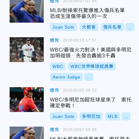
體育
2026/04/07 07:45
MLB/耐操索托驚爆進入傷兵名單
恐成生涯傷停最久的一次
Juan Soto
大都會
傷兵名單
...
體育
2026/03/15 17:57
WBC/最強火力對決！美國與多明尼
加明碰頭 先發合轟逾3千轟
WBC
WBC世界棒球經典賽
Aaron Judge
...
體育
2026/02/02 09:23
WBC/多明尼加超狂球星來了 索托
確定參戰！
Juan Soto
多明尼加
MLB
...
體育
2025/10/07 09:36