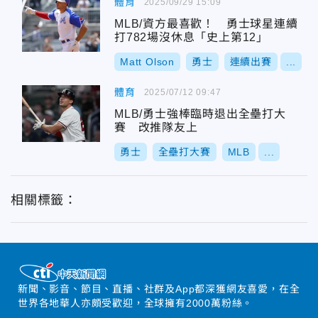
體育
2025/09/29 15:09
MLB/資方最喜歡！ 勇士球星連續
打782場沒休息「史上第12」
Matt Olson
勇士
連續出賽
...
體育
2025/07/12 09:47
MLB/勇士強棒臨時退出全壘打大
賽 改推隊友上
勇士
全壘打大賽
MLB
...
相關標籤：
新聞、影音、節目、直播、社群及App都深獲網友喜愛，在全
世界各地華人亦頗受歡迎，全球擁有2000萬粉絲。