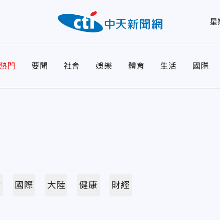
星
熱門
要聞
社會
娛樂
體育
生活
國際
活
國際
大陸
健康
財經