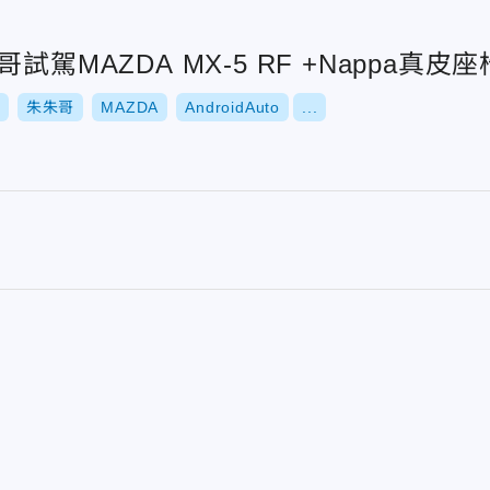
試駕MAZDA MX‑5 RF +Nappa真
朱朱哥
MAZDA
AndroidAuto
...