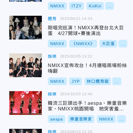
NMIXX
ITZY
KiiiKiii
...
體育
2025/04/21 14:33
剛唱完巡演！NMIXX再登台北大巨
蛋 4/27開球+賽後演出
NMIXX
《NMIXX》
大巨蛋
...
娛樂
2025/02/05 13:22
NMIXX宣佈攻台！4月連唱兩場粉絲
嗨翻
NMIXX
JYP
林口體育館
...
娛樂
2024/10/20 12:40
韓流三巨頭出手！aespa、樂童音樂
家、NMIXX桃園開唱 她突害羞
喊：對不起
aespa
樂童音樂家
NMIXX
...
娛樂
2024/09/10 12:26