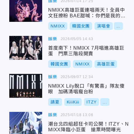
娛樂
2026/07/14 17:25
NMIXX高雄巨蛋連唱兩天！全員中
文狂撩粉 BAE甜喊：你們是我的寶B
AE～
NMIXX
韓國女團
演唱會
...
娛樂
2026/05/05 14:43
首度南下！NMIXX 7月唱進高雄巨
蛋 門票三階段開賣
韓國女團
NMIXX
高雄巨蛋
娛樂
2025/09/07 12:34
NMIXX Lily脫口「有驚喜」隊友傻
眼 加碼清唱寵台粉
請夏
KiiiKiii
ITZY
...
娛樂
2025/07/18 13:08
潮台北四組超狂卡司公開！ITZY、N
MIXX降臨小巨蛋 搶票時間曝光