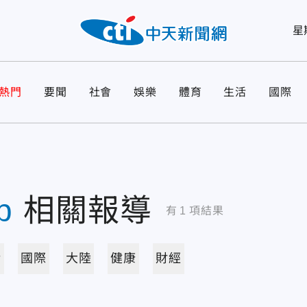
星
熱門
要聞
社會
娛樂
體育
生活
國際
p
相關報導
有
1
項結果
活
國際
大陸
健康
財經