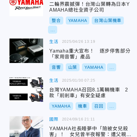
二輪界震撼彈！台灣山葉轉為日本Y
AMAHA總社全資子公司
整合
YAMAHA
台灣山葉機車
...
生活
2025/04/26 13:19
Yamaha重大宣布！ 逐步停售部分
「家用音響」產品
音響
山葉
YAMAHA
...
生活
2025/01/30 07:25
台灣YAMAHA召回8.1萬輛機車 2
款「前剎車」有安全疑慮
YAMAHA
機車
召回
...
國際
2024/09/16 21:11
YAMAHA社長睡夢中「險被女兒殺
害」！ 女兒曾半夜報警：遭父親毆