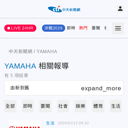
LIVE 24HR
決戰2026
即時
熱門
要聞
社會
娛樂
中天新聞網
YAMAHA
YAMAHA
相關報導
有
5
項結果
全部
即時
要聞
社會
娛樂
體育
生活
生活
2026/01/12 09:42