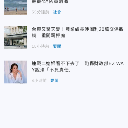
翻覆4消防員落海
55分鐘前
社會
台東又驚天變！農業處長涉圖利20萬交保撤
銷 重開羈押庭
18小時前
要聞
連戰二媳婦看不下去了！砲轟財政部EZ WA
Y說法「不負責任」
4小時前
要聞