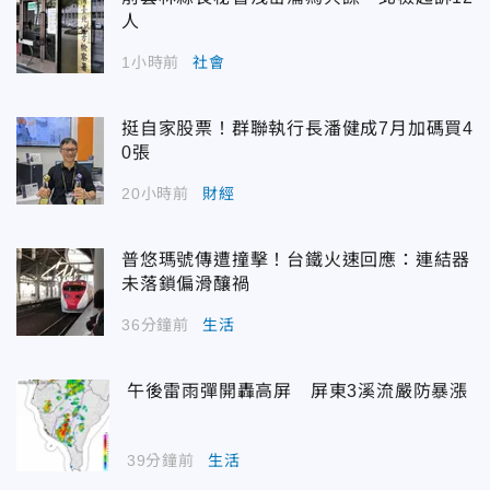
人
1小時前
社會
挺自家股票！群聯執行長潘健成7月加碼買4
0張
20小時前
財經
普悠瑪號傳遭撞擊！台鐵火速回應：連結器
未落鎖偏滑釀禍
36分鐘前
生活
午後雷雨彈開轟高屏 屏東3溪流嚴防暴漲
39分鐘前
生活