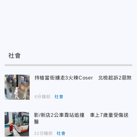
社會
持槍當街擄走3火辣Coser 北檢起訴2惡煞
6分鐘前
社會
影/新店2公車靠站追撞 車上7歲童受傷送
醫
32分鐘前
社會