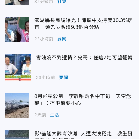
32分鐘前
社會
澎湖縣長民調曝光！陳振中支持度30.3%居
首 領先吳淑瑾9.3個百分點
22小時前
要聞
毒油燒不到選情？亮哥：僅這2地可望翻轉
23小時前
要聞
8月凶星殺到！李靜唯點名中下旬「天空危
機」：搭飛機要小心
2天前
生活
影/基隆大武崙沙灘1人遭大浪捲走 救生艇