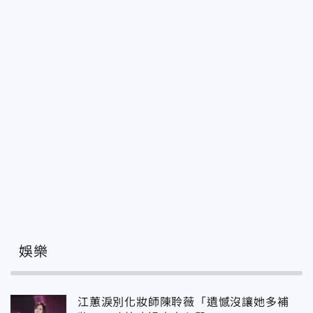
娛樂
江蕙淚別化妝師陳聆薇「遺憾沒讓她多補