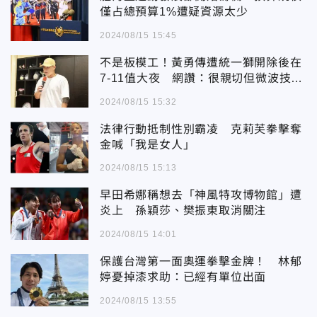
僅占總預算1%遭疑資源太少
2024/08/15 15:45
不是板模工！黃勇傳遭統一獅開除後在
7-11值大夜 網讚：很親切但微波技術
待加強
2024/08/15 15:32
法律行動抵制性別霸凌 克莉芙拳擊奪
金喊「我是女人」
2024/08/15 15:13
早田希娜稱想去「神風特攻博物館」遭
炎上 孫穎莎、樊振東取消關注
2024/08/15 14:01
保護台灣第一面奧運拳擊金牌！ 林郁
婷憂掉漆求助：已經有單位出面
2024/08/15 13:55