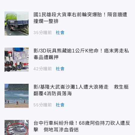
國1民雄段大貨車右前輪突爆胎！隔音牆遭
撞爛一整排
35分鐘前
社會
影/3D玩具熊藏逾1公斤K他命！癌末男走私
毒品遭羈押
42分鐘前
社會
影/基隆大武崙沙灘1人遭大浪捲走 救生艇
翻覆4消防員落海
55分鐘前
社會
台中行車糾紛升級！68歲阿伯持刀砍人遭反
擊 倒地耳滲血昏迷