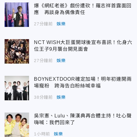
爆《網紅老爸》戲份遭砍！羅志祥首露面回
應 再談身為偶像責任
27分鐘前
娛樂
NCT WISH大巨蛋開球後宣布喜訊！化身六
位王子9月襲台開見面會
27分鐘前
娛樂
BOYNEXTDOOR確定加場！明年初連開兩
場寵粉 跨海告白粉絲喊幸福
38分鐘前
娛樂
吳宗憲、Lulu、陳漢典再合體主持！吐心聲
嗨喊：我們回來了
1小時前
娛樂