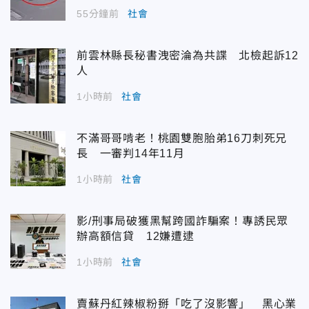
55分鐘前
社會
前雲林縣長秘書洩密淪為共諜 北檢起訴12
人
1小時前
社會
不滿哥哥啃老！桃園雙胞胎弟16刀刺死兄
長 一審判14年11月
1小時前
社會
影/刑事局破獲黑幫跨國詐騙案！專誘民眾
辦高額信貸 12嫌遭逮
1小時前
社會
賣蘇丹紅辣椒粉掰「吃了沒影響」 黑心業