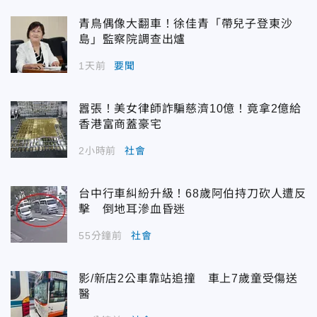
青鳥偶像大翻車！徐佳青「帶兒子登東沙
島」監察院調查出爐
1天前
要聞
囂張！美女律師詐騙慈濟10億！竟拿2億給
香港富商蓋豪宅
2小時前
社會
台中行車糾紛升級！68歲阿伯持刀砍人遭反
擊 倒地耳滲血昏迷
55分鐘前
社會
影/新店2公車靠站追撞 車上7歲童受傷送
醫