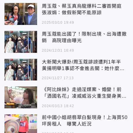
周玉蔻、蔡玉真烏龍爆料二審首開庭
張淑娟：做假新聞不能原諒
2025/03/10 19:49
周玉蔻能出國了！限制出境、出海遭撤
銷 高院理由曝光
2024/12/31 16:49
大新聞大爆卦/周玉蔻誹謗遭判1年半
黃揚明舉1事認不會進去關：她什麼都
做得出來
2024/11/27 17:13
《阿比妹妹》走過淫媒案、婚變！前
「酒國名花」凌威威浴火重生變身美術
老師教畫畫 一度"窮到12塊"不喊苦
2024/03/13 18:42
前中國小姐胡翡翠白髮現身！上海買50
坪房租人 曝驚人近況