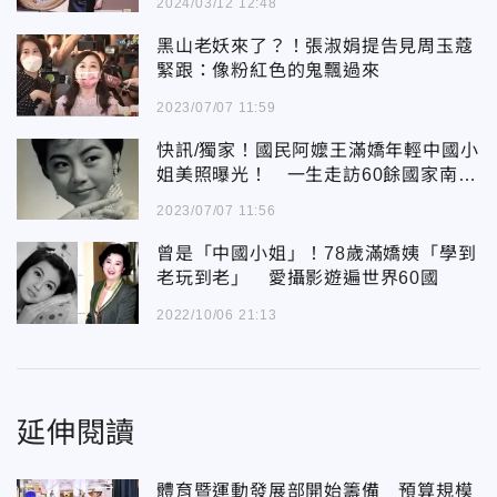
2024/03/12 12:48
黑山老妖來了？！張淑娟提告見周玉蔻
緊跟：像粉紅色的鬼飄過來
2023/07/07 11:59
快訊/獨家！國民阿嬤王滿嬌年輕中國小
姐美照曝光！ 一生走訪60餘國家南北
極都去過了！
2023/07/07 11:56
曾是「中國小姐」！78歲滿嬌姨「學到
老玩到老」 愛攝影遊遍世界60國
2022/10/06 21:13
延伸閱讀
體育暨運動發展部開始籌備 預算規模