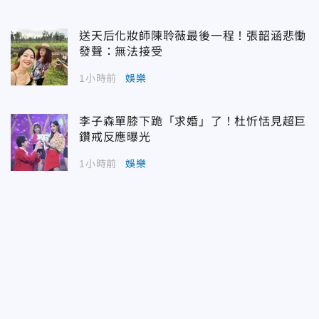
送天后化妝師陳聆薇最後一程！張韶涵悲慟
發聲：無法接受
1小時前
娛樂
李子森單膝下跪「求婚」了！杜忻恬見超巨
鑽戒反應曝光
1小時前
娛樂