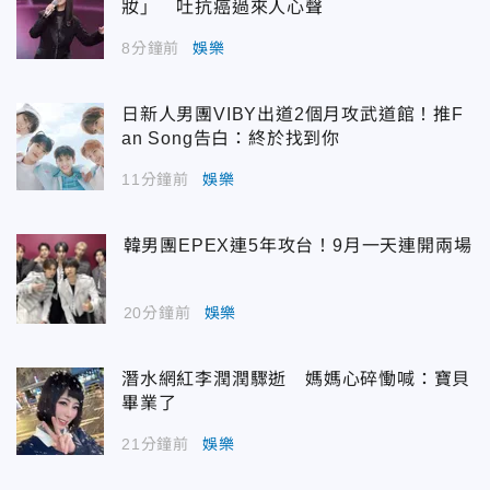
妝」 吐抗癌過來人心聲
8分鐘前
娛樂
日新人男團VIBY出道2個月攻武道館！推F
an Song告白：終於找到你
11分鐘前
娛樂
韓男團EPEX連5年攻台！9月一天連開兩場
20分鐘前
娛樂
潛水網紅李潤潤驟逝 媽媽心碎慟喊：寶貝
畢業了
21分鐘前
娛樂