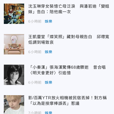
沈玉琳穿女裝憶亡母泛淚 與潘若迪「變姐
妹」告白：陪他瘋一次
6小時前
娛樂
王凱靈堂「燦笑照」藏對母親告白 邱瓈寬
低調到場致哀
6小時前
娛樂
「小秦漢」張海漢驚傳68歲驟逝 昔合唱
〈明天會更好〉引追憶
6小時前
娛樂
影/百萬YTR放火相機被民宿丟掉！對方稱
「以為是按摩棒誤丟」惹議
7小時前
娛樂