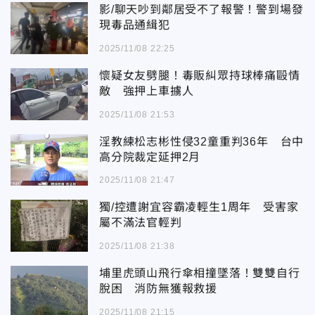
影/聊天吵到鄰居受不了報警！警到場發
現毒品通緝犯
2025/11/08 22:25
懷疑女友劈腿！毒販糾眾持球棒痛毆情
敵 強押上車擄人
2025/11/08 21:53
淫教練松志彬性侵32童重判36年 台中
高分院裁定延押2月
2025/11/08 21:47
獨/控遭謝宜容霸凌輕生1周年 受害家
屬不滿法官輕判
2025/11/08 21:38
埔里虎頭山飛行傘相撞墜落！雙雙自行
脫困 消防無獲報救援
2025/11/08 21:15