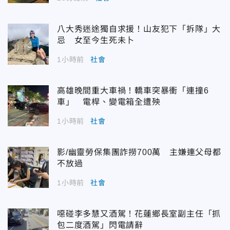
八大秀迷途獨自求援！山友犯下「拆隊」大
忌 女至今生死未卜
1小時前
社會
高雄晚間重大車禍！轎車突暴衝「連撞6
車」 電桿、變電箱全遭殃
1小時前
社會
影/幽靈勞保集團詐撈700萬 主嫌連父母都
不放過
1小時前
社會
噁碰李多慧又酒駕！花蓮鄉長室副主任「抓
包二度酒駕」閃電請辭