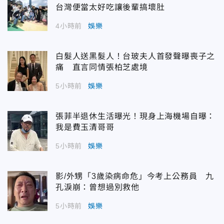
台灣便當太好吃讓後輩搞壞肚
4小時前
娛樂
白髮人送黑髮人！台玻夫人首發聲曝喪子之
痛 直言同情張柏芝處境
5小時前
娛樂
張菲半退休生活曝光！現身上海機場自曝：
我是費玉清哥哥
5小時前
娛樂
影/外甥「3歲染病命危」今考上公務員 九
孔淚崩：曾想過別救他
5小時前
娛樂