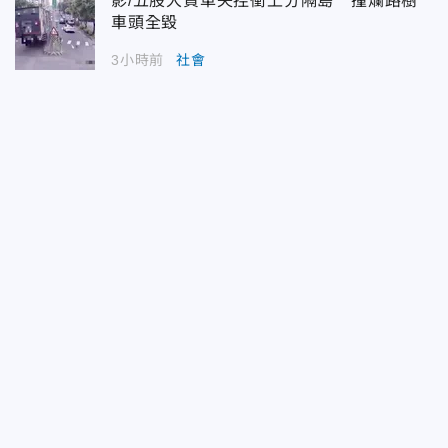
影/五股大貨車失控衝上分隔島 撞爛路樹
車頭全毀
3小時前
社會