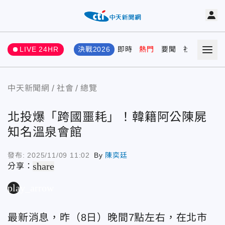
LIVE 24HR
決戰2026
即時
熱門
要聞
社會
娛樂
中天新聞網
社會
總覽
北投爆「跨國噩耗」！韓籍阿公陳屍
知名溫泉會館
發布:
2025/11/09 11:02
By
陳奕廷
share
分享：
play_arrow
最新消息，昨（8日）晚間7點左右，在北市