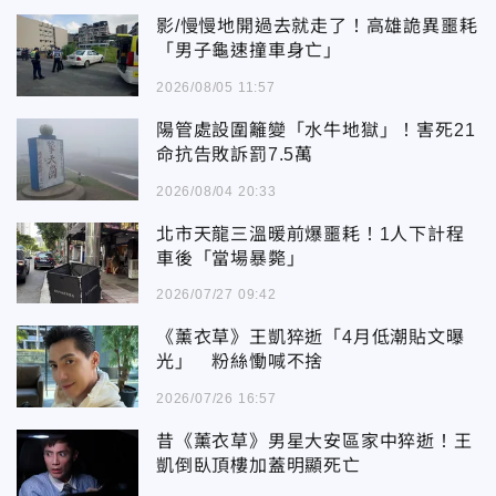
影/慢慢地開過去就走了！高雄詭異噩耗
「男子龜速撞車身亡」
2026/08/05 11:57
陽管處設圍籬變「水牛地獄」！害死21
命抗告敗訴罰7.5萬
2026/08/04 20:33
北市天龍三溫暖前爆噩耗！1人下計程
車後「當場暴斃」
2026/07/27 09:42
《薰衣草》王凱猝逝「4月低潮貼文曝
光」 粉絲慟喊不捨
2026/07/26 16:57
昔《薰衣草》男星大安區家中猝逝！王
凱倒臥頂樓加蓋明顯死亡