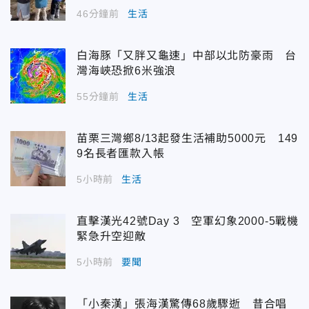
46分鐘前
生活
白海豚「又胖又龜速」中部以北防豪雨 台
灣海峽恐掀6米強浪
55分鐘前
生活
苗栗三灣鄉8/13起發生活補助5000元 149
9名長者匯款入帳
5小時前
生活
直擊漢光42號Day 3 空軍幻象2000-5戰機
緊急升空迎敵
5小時前
要聞
「小秦漢」張海漢驚傳68歲驟逝 昔合唱