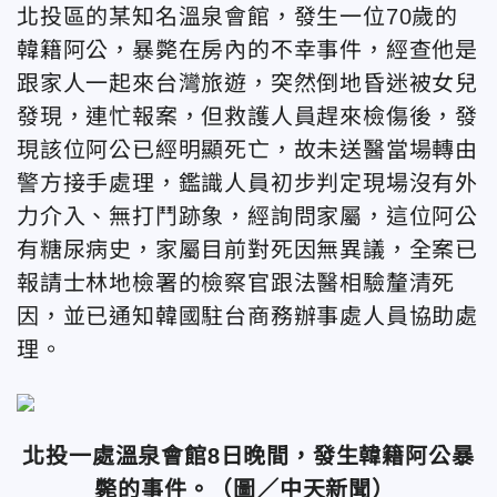
北投區的某知名溫泉會館，發生一位70歲的
韓籍阿公，暴斃在房內的不幸事件，經查他是
跟家人一起來台灣旅遊，突然倒地昏迷被女兒
發現，連忙報案，但救護人員趕來檢傷後，發
現該位阿公已經明顯死亡，故未送醫當場轉由
警方接手處理，鑑識人員初步判定現場沒有外
力介入、無打鬥跡象，經詢問家屬，這位阿公
有糖尿病史，家屬目前對死因無異議，全案已
報請士林地檢署的檢察官跟法醫相驗釐清死
因，並已通知韓國駐台商務辦事處人員協助處
理。
北投一處溫泉會館8日晚間，發生韓籍阿公暴
斃的事件。
（圖／中天新聞）