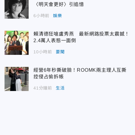
〈明天會更好〉引追憶
6小時前
娛樂
賴清德狂嗆盧秀燕 最新網路投票太震撼！
2.4萬人表態一面倒
10小時前
要聞
經營6年秒撕破臉！ROOMK兩主理人互撕
控侵占偷拆帳
41分鐘前
生活