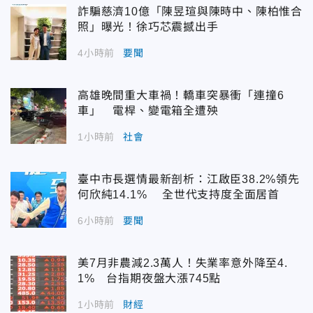
詐騙慈濟10億「陳昱瑄與陳時中、陳柏惟合
照」曝光！徐巧芯震撼出手
4小時前
要聞
高雄晚間重大車禍！轎車突暴衝「連撞6
車」 電桿、變電箱全遭殃
1小時前
社會
臺中市長選情最新剖析：江啟臣38.2%領先
何欣純14.1% 全世代支持度全面居首
6小時前
要聞
美7月非農減2.3萬人！失業率意外降至4.
1% 台指期夜盤大漲745點
1小時前
財經