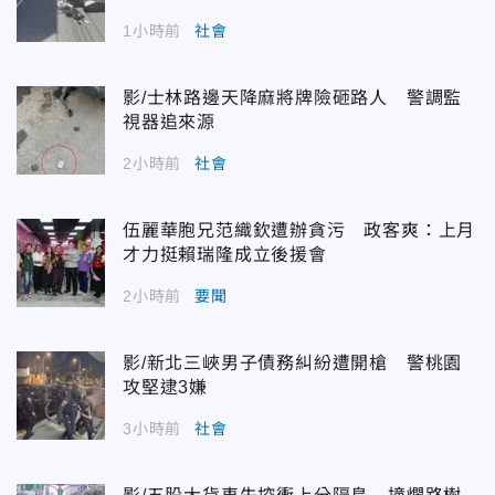
1小時前
社會
影/士林路邊天降麻將牌險砸路人 警調監
視器追來源
2小時前
社會
伍麗華胞兄范織欽遭辦貪污 政客爽：上月
才力挺賴瑞隆成立後援會
2小時前
要聞
影/新北三峽男子債務糾紛遭開槍 警桃園
攻堅逮3嫌
3小時前
社會