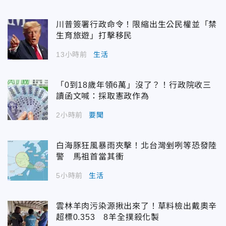
川普簽署行政命令！限縮出生公民權並「禁
生育旅遊」打擊移民
13小時前
生活
「0到18歲年領6萬」沒了？！行政院收三
讀函文喊：採取憲政作為
2小時前
要聞
白海豚狂風暴雨夾擊！北台灣剉咧等恐發陸
警 馬祖首當其衝
5小時前
生活
雲林羊肉污染源揪出來了！草料檢出戴奧辛
超標0.353 8羊全撲殺化製