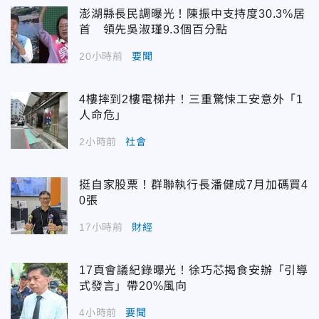
澎湖縣長民調曝光！陳振中支持度30.3%居
首 領先吳淑瑾9.3個百分點
20小時前
要聞
4樓摔到2樓電梯井！三重驚悚工安意外「1
人命危」
2小時前
社會
挺自家股票！群聯執行長潘健成7月加碼買4
0張
17小時前
財經
17頁會議紀錄曝光！徐巧芯揭食安辦「引導
式發言」帶20%風向
4小時前
要聞