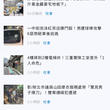
斤黃金藏豪宅地板下」
54分鐘前
社會
一中街泡沫紅茶店爆鬥毆！男遭球棒攻擊
6惡煞砸車後逃逸
2小時前
社會
4樓摔到2樓電梯井！三重驚悚工安意外「1
人命危」
2小時前
社會
影/新北市議員山田摩衣服務處旁「驚見男
子揮刀」！雙案通緝犯遭逮
3小時前
社會