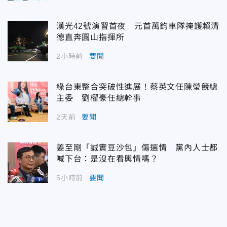
漢光42號演習首夜 元首萬鈞車隊掩護賴清
德直奔圓山指揮所
2小時前
要聞
綠台東整合突破性進展！蔡英文任陳瑩競總
主委 劉櫂豪任總幹事
2天前
要聞
姜至剛「誠實豆沙包」傷選情 黨內人士都
喊下台：是沒在看輿情嗎？
5小時前
要聞