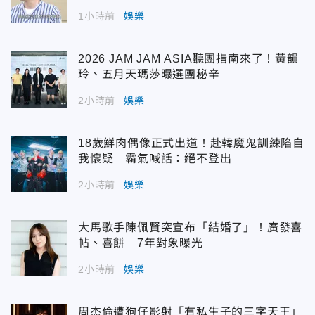
1小時前
娛樂
2026 JAM JAM ASIA聽團指南來了！黃韻
玲、五月天瑪莎曝選團秘辛
2小時前
娛樂
18歲鮮肉偶像正式出道！赴韓魔鬼訓練陷自
我懷疑 霸氣喊話：絕不登出
2小時前
娛樂
大馬歌手陳佩賢突宣布「結婚了」！廣發喜
帖、喜餅 7年對象曝光
2小時前
娛樂
周杰倫遭狗仔影射「有私生子的三字天王」