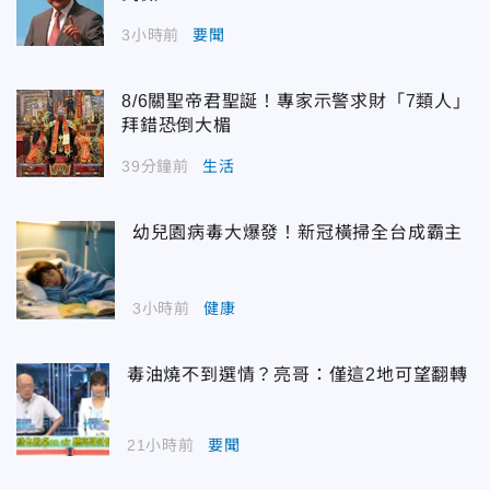
3小時前
要聞
8/6關聖帝君聖誕！專家示警求財「7類人」
拜錯恐倒大楣
39分鐘前
生活
幼兒園病毒大爆發！新冠橫掃全台成霸主
3小時前
健康
毒油燒不到選情？亮哥：僅這2地可望翻轉
21小時前
要聞