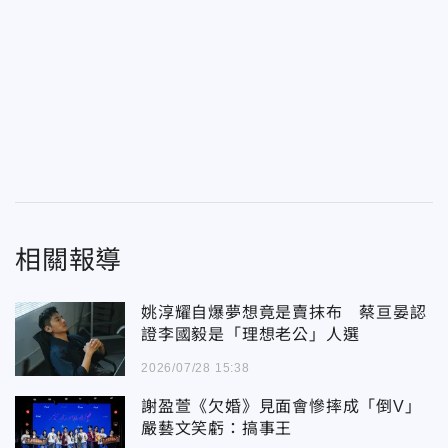
相關報導
姚淳耀自爆夢想竟是賣抹布 蔡亘晏認
證李國毅是「理想老公」人選
2026/07/28 15:38
謝盈萱《欠婚》見面會慘摔成「倒V」
嚴藝文笑虧：搞事王