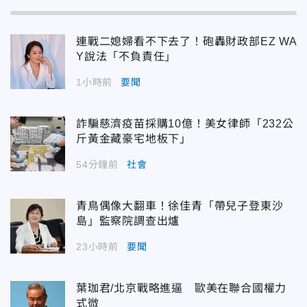
連戰二媳婦看不下去了！砲轟財政部EZ WA
Y說法「不負責任」
1小時前
要聞
詐騙慈濟疫苗採購10億！美女律師「232公
斤黃金藏豪宅地板下」
54分鐘前
社會
青鳥偶像大翻車！徐佳青「帶兒子登東沙
島」監察院調查出爐
23小時前
要聞
葉珈君/北京戰略進逼 歐美在聯合國權力
式微