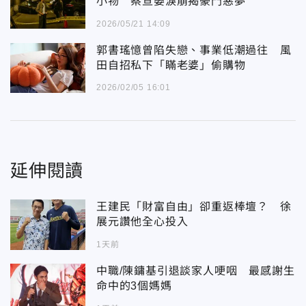
小物 蔡亘晏淚崩揭豪門惡夢
2026/05/21 14:09
郭書瑤憶曾陷失戀、事業低潮過往 風
田自招私下「瞞老婆」偷購物
2026/02/05 16:01
延伸閱讀
王建民「財富自由」卻重返棒壇？ 徐
展元讚他全心投入
1天前
中職/陳鏞基引退談家人哽咽 最感謝生
命中的3個媽媽