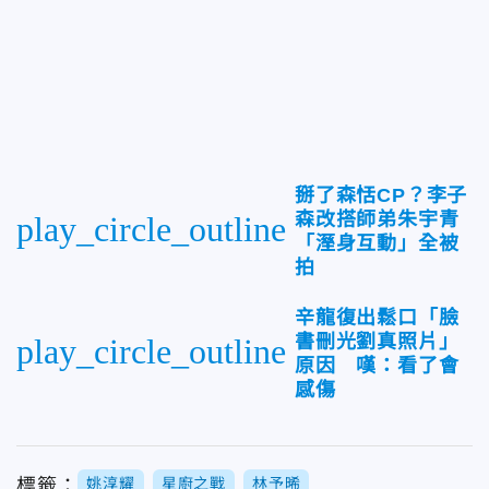
掰了森恬CP？李子
森改搭師弟朱宇青
play_circle_outline
「溼身互動」全被
拍
辛龍復出鬆口「臉
書刪光劉真照片」
play_circle_outline
原因 嘆：看了會
感傷
標籤：
姚淳耀
星廚之戰
林予晞