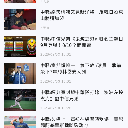
1天前
中職/樂天桃猿又見新洋將 旅韓日投京
山將彌加盟
2天前
中職/中信兄弟《鬼滅之刃》聯名主題日
9月登場！8/10全面開賣
2026/08/03 17:01
中職/富邦悍將一口氣下放5球員 季前
簽下7年約林岱安入列
2026/08/03 13:01
中職/經典賽封鎖中華隊打線 澳洲左投
杰克加盟中信兄弟
2026/07/30 13:20
中職/久違上一軍卻在練習時受傷 黃恩
賜阿基里斯腱斷裂動刀