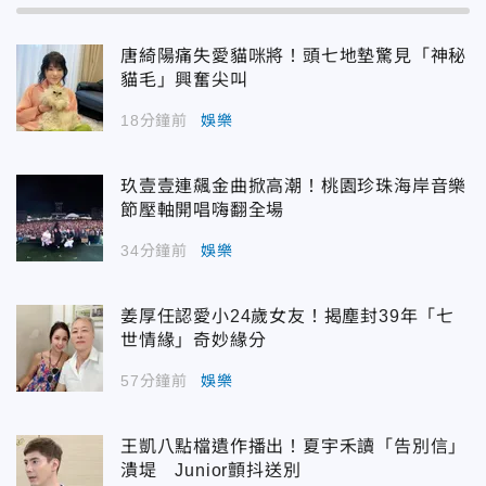
唐綺陽痛失愛貓咪將！頭七地墊驚見「神秘
貓毛」興奮尖叫
18分鐘前
娛樂
玖壹壹連飆金曲掀高潮！桃園珍珠海岸音樂
節壓軸開唱嗨翻全場
34分鐘前
娛樂
姜厚任認愛小24歲女友！揭塵封39年「七
世情緣」奇妙緣分
57分鐘前
娛樂
王凱八點檔遺作播出！夏宇禾讀「告別信」
潰堤 Junior顫抖送別