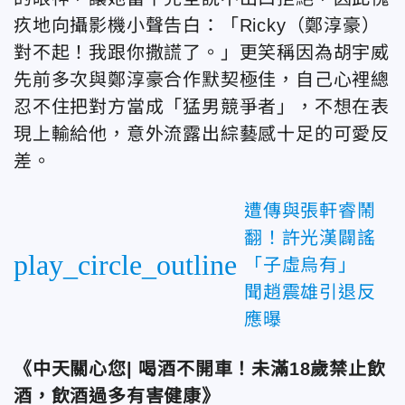
疚地向攝影機小聲告白：「Ricky（鄭淳豪）
對不起！我跟你撒謊了。」更笑稱因為胡宇威
先前多次與鄭淳豪合作默契極佳，自己心裡總
忍不住把對方當成「猛男競爭者」，不想在表
現上輸給他，意外流露出綜藝感十足的可愛反
差。
遭傳與張軒睿鬧
翻！許光漢闢謠
play_circle_outline
「子虛烏有」
聞趙震雄引退反
應曝
《中天關心您| 喝酒不開車！未滿18歲禁止飲
酒，飲酒過多有害健康》