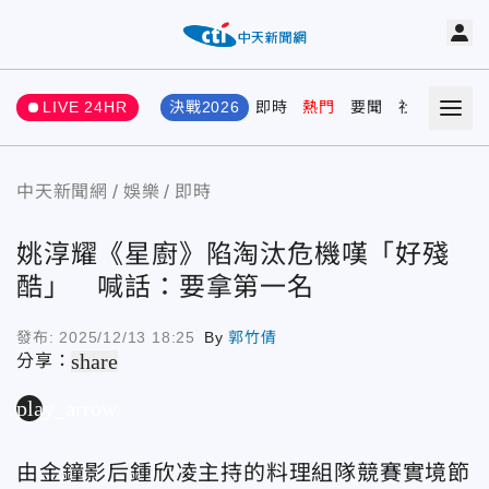
LIVE 24HR
決戰2026
即時
熱門
要聞
社會
娛樂
中天新聞網
娛樂
即時
姚淳耀《星廚》陷淘汰危機嘆「好殘
酷」 喊話：要拿第一名
發布:
2025/12/13 18:25
By
郭竹倩
share
分享：
play_arrow
由金鐘影后鍾欣凌主持的料理組隊競賽實境節