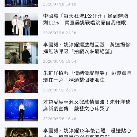
2026/07/18 14:10
李國毅「每天狂流1公升汗」操到體脂
剩11％ 蔡亘晏挑戰唱跳靠自我催眠
2026/07/16 21:38
李國毅、姚淳耀爆激烈互毆 黃迪揚慘
摔無法呼吸「拍戲以來最絕望」
2026/06/05 19:04
朱軒洋拍戲「情緒潰堤爆哭」 姚淳耀自
爆在一旁：喉頭整個哽咽住
2026/06/02 21:29
才認愛吳卓源又掀感情風波！朱軒洋缺
席新劇宣傳 嚴藝文心疼哭了
2026/05/28 16:46
李國毅、姚淳耀13年後合體！暖送貼心