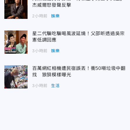
杰威爾怒發聲反擊
2小時前
娛樂
星二代騙吃騙喝風波延燒！父邵昕透過吳宗
憲低調回應
3小時前
娛樂
百萬網紅相機遭民宿誤丟！衝50噸垃圾中翻
找 狼狽模樣曝光
3小時前
生活