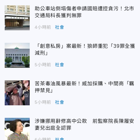
助公車站倒塌傷者申請國賠遭控貪污！北市
交通局科長獲判無罪
4小時前
社會
「創意私房」案最新！狼師重犯「39罪全獲
減刑」
5小時前
社會
苦茶毒油風暴最新！威加採購、中間商「羈
押禁見」
5小時前
社會
涉嫌挪用辭修高中公款 前監察院長陳履安
妻兒出庭全認罪
6小時前
社會