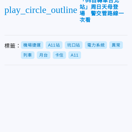
「96自轉車台北
站」周日天母登
play_circle_outline
場 警交管路線一
次看
機場捷運
A11站
坑口站
電力系統
異常
標籤：
列車
月台
卡住
A11