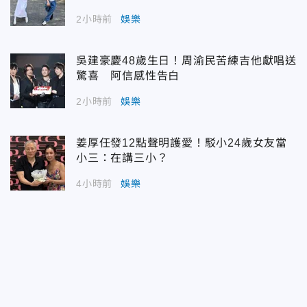
2小時前
娛樂
吳建豪慶48歲生日！周渝民苦練吉他獻唱送
驚喜 阿信感性告白
2小時前
娛樂
姜厚任發12點聲明護愛！駁小24歲女友當
小三：在講三小？
4小時前
娛樂