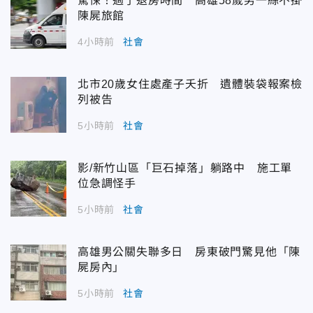
驚悚！過了退房時間 高雄58歲男一絲不掛
陳屍旅館
4小時前
社會
北市20歲女住處產子夭折 遺體裝袋報案檢
列被告
5小時前
社會
影/新竹山區「巨石掉落」躺路中 施工單
位急調怪手
5小時前
社會
高雄男公關失聯多日 房東破門驚見他「陳
屍房內」
5小時前
社會