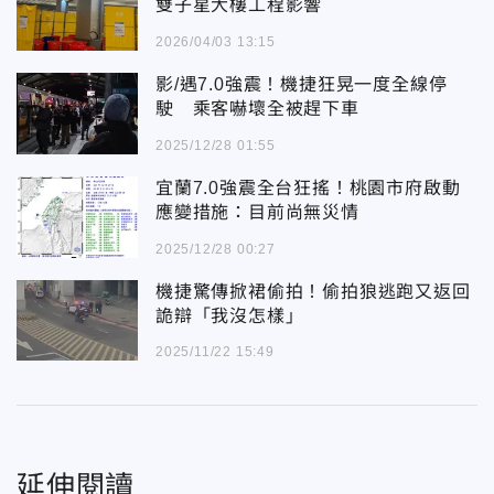
雙子星大樓工程影響
2026/04/03 13:15
影/遇7.0強震！機捷狂晃一度全線停
駛 乘客嚇壞全被趕下車
2025/12/28 01:55
宜蘭7.0強震全台狂搖！桃園市府啟動
應變措施：目前尚無災情
2025/12/28 00:27
機捷驚傳掀裙偷拍！偷拍狼逃跑又返回
詭辯「我沒怎樣」
2025/11/22 15:49
延伸閱讀