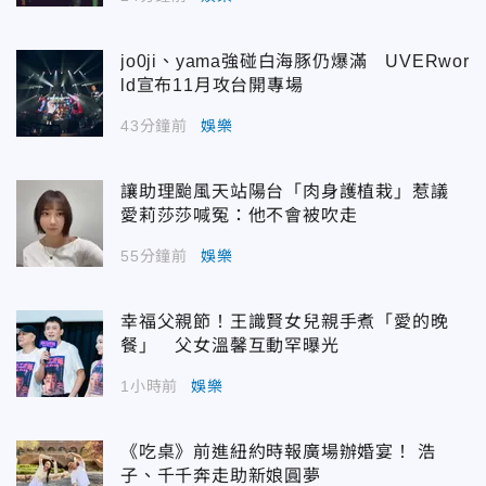
jo0ji、yama強碰白海豚仍爆滿 UVERwor
ld宣布11月攻台開專場
43分鐘前
娛樂
讓助理颱風天站陽台「肉身護植栽」惹議
愛莉莎莎喊冤：他不會被吹走
55分鐘前
娛樂
幸福父親節！王識賢女兒親手煮「愛的晚
餐」 父女溫馨互動罕曝光
1小時前
娛樂
《吃桌》前進紐約時報廣場辦婚宴！ 浩
子、千千奔走助新娘圓夢