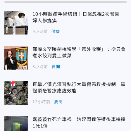
10小時腦瘤手術切錯！日醫忽視2次警告
婦人慘癱瘓
9小時前
健康
鄭麗文罕曝劍橋留學「意外收穫」：從只會
煮水餃到愛上做菜
5小時前
要聞
直擊／漢光演習執行大量傷患救援機制 驗
證緊急醫療應處效能
12小時前
要聞
嘉義義竹死亡車禍！姑姪閃違停遭後車追撞
1死1傷