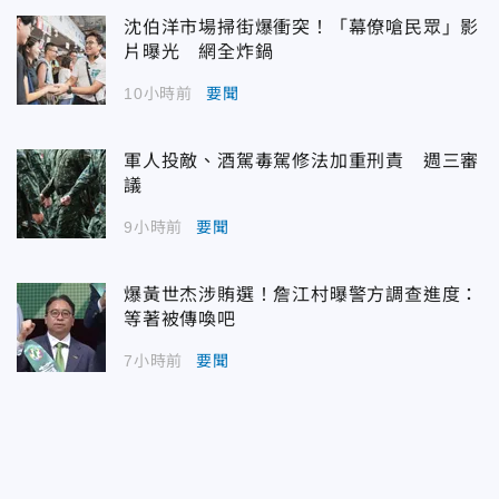
沈伯洋市場掃街爆衝突！「幕僚嗆民眾」影
片曝光 網全炸鍋
10小時前
要聞
軍人投敵、酒駕毒駕修法加重刑責 週三審
議
9小時前
要聞
爆黃世杰涉賄選！詹江村曝警方調查進度：
等著被傳喚吧
7小時前
要聞