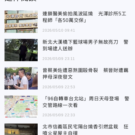
連鎖醫美偷拍風波延燒 光澤診所5工
程師「各50萬交保」
2026/05/10 09:41
新北大漢橋下籃球場男子無故亮刀 警
到場逮人送辦
2026/05/09 23:11
曾蔡美佐遭惡煞圍毆骨裂 蔡晉財遭羈
押母深夜發文
2026/05/09 22:53
「96自轉車台北站」周日天母登場 警
交管路線一次看
2026/05/09 22:33
北市信義區民宅陽台燒香引燃盆栽 狂
噴火星屋主自撲