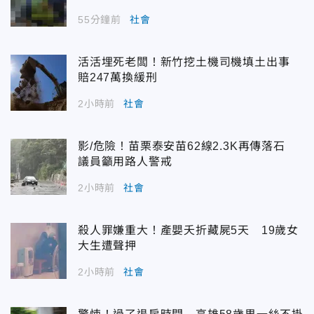
55分鐘前
社會
活活埋死老闆！新竹挖土機司機填土出事
賠247萬換緩刑
2小時前
社會
影/危險！苗栗泰安苗62線2.3K再傳落石
議員籲用路人警戒
2小時前
社會
殺人罪嫌重大！產嬰夭折藏屍5天 19歲女
大生遭聲押
2小時前
社會