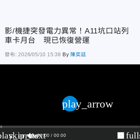
影/機捷突發電力異常！A11坑口站列
車卡月台 現已恢復營運
發布: 2026/05/10 15:38
By
陳奕廷
play_arrow
play_arrow
skip_next
ful
00:00
00:00