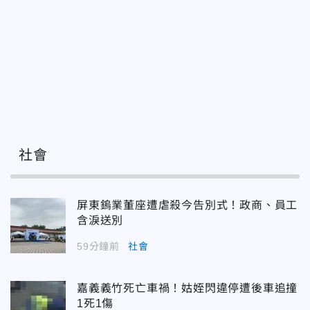
社會
屏東鎢業董座遭虐殺今告別式！政商、員工
含淚送別
59分鐘前
社會
嘉義義竹死亡車禍！姑姪閃違停遭後車追撞
1死1傷