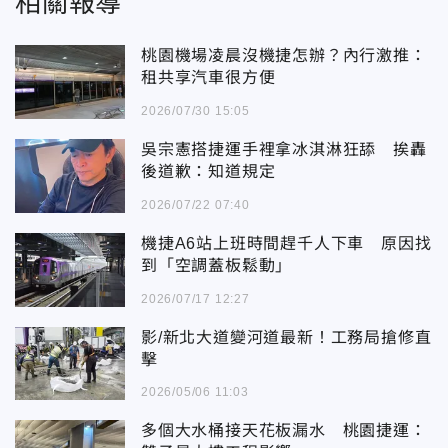
相關報導
桃園機場凌晨沒機捷怎辦？內行激推：
租共享汽車很方便
2026/07/30 15:05
吳宗憲搭捷運手裡拿冰淇淋狂舔 挨轟
後道歉：知道規定
2026/07/22 07:40
機捷A6站上班時間趕千人下車 原因找
到「空調蓋板鬆動」
2026/07/17 12:27
影/新北大道變河道最新！工務局搶修直
擊
2026/05/06 11:03
多個大水桶接天花板漏水 桃園捷運：