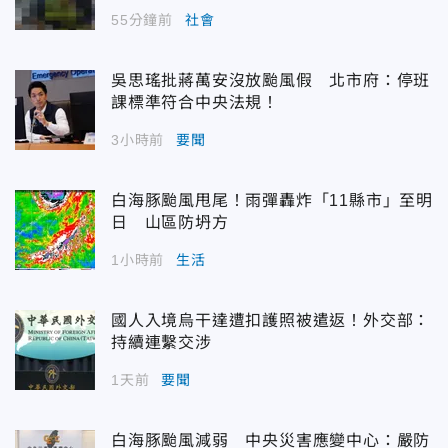
55分鐘前
社會
吳思瑤批蔣萬安沒放颱風假 北市府：停班
課標準符合中央法規！
3小時前
要聞
白海豚颱風甩尾！雨彈轟炸「11縣市」至明
日 山區防坍方
1小時前
生活
國人入境烏干達遭扣護照被遣返！外交部：
持續連繫交涉
1天前
要聞
白海豚颱風減弱 中央災害應變中心：嚴防