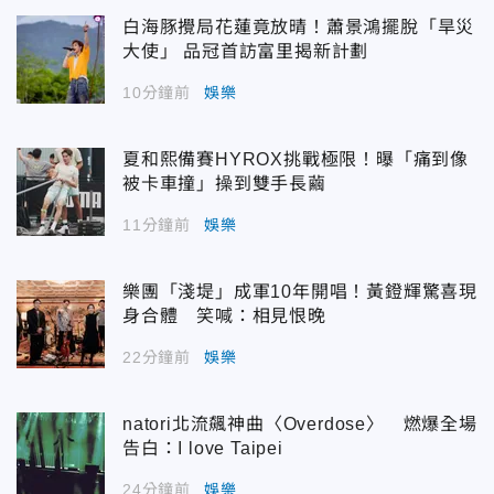
白海豚攪局花蓮竟放晴！蕭景鴻擺脫「旱災
大使」 品冠首訪富里揭新計劃
10分鐘前
娛樂
夏和熙備賽HYROX挑戰極限！曝「痛到像
被卡車撞」操到雙手長繭
11分鐘前
娛樂
樂團「淺堤」成軍10年開唱！黃鐙輝驚喜現
身合體 笑喊：相見恨晚
22分鐘前
娛樂
natori北流飆神曲〈Overdose〉 燃爆全場
告白：I love Taipei
24分鐘前
娛樂