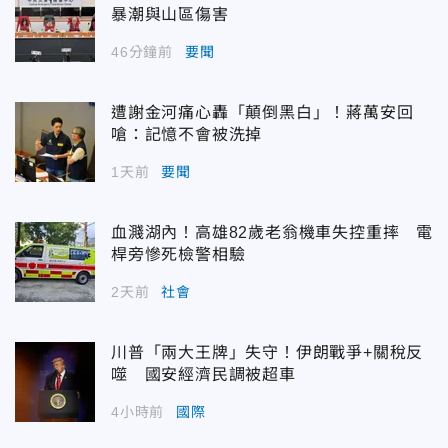
暴潮與山區傷害
46分鐘前
要聞
遭謝金河痛心轟「顛倒黑白」！蔣萬安回
嗆：記憶不會被洗掉
1天前
要聞
血濺湖內！高雄82歲老翁機車失控重摔 電
桿旁慘死檢警相驗
2天前
社會
川普「兩大王牌」失守！伊朗戰爭+關稅反
噬 國安經濟民調被超車
4小時前
國際