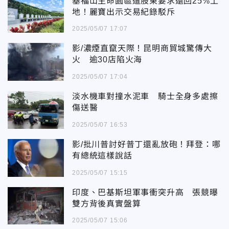
基福山生命園區遭股東要求還回25%土
地！麗寶出示交易紀錄駁斥
2025/05/07 17:07
影/濃煙直竄天際！昆明商貿城驚傳大
火 逾30店陷火海
2025/05/07 17:04
淡水機車對撞水泥車 騎士全身多處擦
傷送醫
2025/05/07 16:53
影/批川普討好普丁還亂放砲！拜登：哪
有總統這樣說話
2025/05/07 15:15
印度、巴基斯坦軍事衝突升高 張競曝
雙方背後真實盤算
2025/05/07 15:06