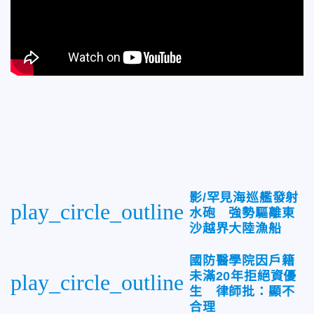
影/罕見海巡艦發射
play_circle_outline
水砲 強勢驅離東
沙越界大陸漁船
國防醫學院因戶籍
未滿20年拒絕資優
play_circle_outline
生 律師批：顯不
合理