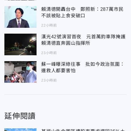
賴清德開轟台中 鄭照新：287萬市民
不該被貼上食安破口
22小時前
漢光42號演習首夜 元首萬鈞車隊掩護
賴清德直奔圓山指揮所
23小時前
蘇一峰曝深綠往事 批如今政治氛圍：
連救人都要害怕
23小時前
延伸閱讀