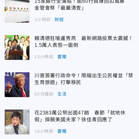
15家銀行全淪陷！逾60行員爆回扣風暴
金管會祭「最嚴清查」
3小時前
財經
賴清德狂嗆盧秀燕 最新網路投票太震撼！
1.5萬人表態一面倒
13小時前
要聞
川普簽署行政命令！限縮出生公民權並「禁
生育旅遊」打擊移民
50分鐘前
生活
花2383萬公帑出國47趟 春節「就地休
假」探親美國夫家？徐佳青回應了
16小時前
要聞