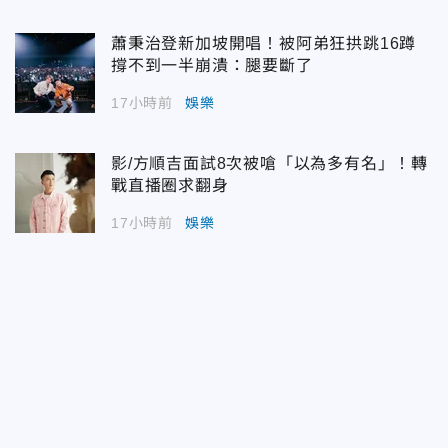
蕭秉治登新加坡開唱！被阿弟狂拱跳16蹲
撐不到一半崩潰：腿要斷了
17小時前
娛樂
影/方順吉面試8次被嗆「以為多有名」！轉
戰直播圈求翻身
17小時前
娛樂