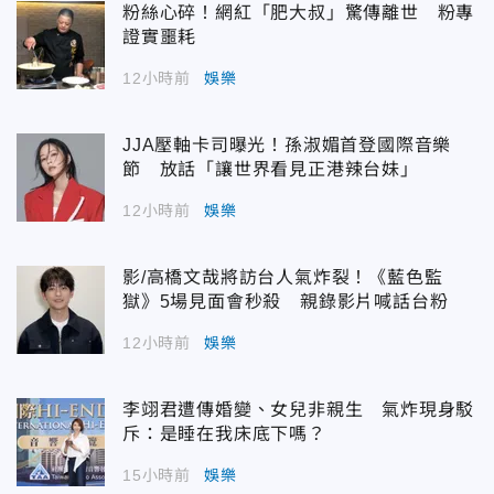
粉絲心碎！網紅「肥大叔」驚傳離世 粉專
證實噩耗
12小時前
娛樂
JJA壓軸卡司曝光！孫淑媚首登國際音樂
節 放話「讓世界看見正港辣台妹」
12小時前
娛樂
影/高橋文哉將訪台人氣炸裂！《藍色監
獄》5場見面會秒殺 親錄影片喊話台粉
12小時前
娛樂
李翊君遭傳婚變、女兒非親生 氣炸現身駁
斥：是睡在我床底下嗎？
15小時前
娛樂