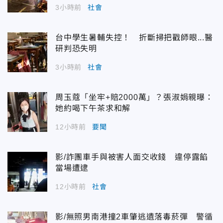
3小時前
社會
台中學生暑輔失控！ 折斷掃把戳師眼...醫
研判恐失明
3小時前
社會
周玉蔻「坐牢+賠2000萬」？張淑娟親曝：
她約喝下午茶求和解
12小時前
要聞
影/詐團車手與被害人面交收錢 違停露餡
當場遭逮
12小時前
社會
影/無照男南港撞2車肇逃遺落毒菸彈 警循