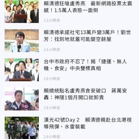
賴清德狂嗆盧秀燕 最新網路投票太震
撼！1.5萬人表態一面倒
13小時前
賴清德承諾社宅13萬戶變3萬戶！劉世
芳：找到地就蓋可能變空餘屋
14小時前
台中市政府不忍了！揭「捷運、無人
機、食安」中央雙標真相
18小時前
賴總統點名盧秀燕食安破口 蔣萬安
轟：神隱1個月開口就卸責
18小時前
漢光42號Day 2 賴清德親赴台北港視
導飛彈、水雷裝載
19小時前