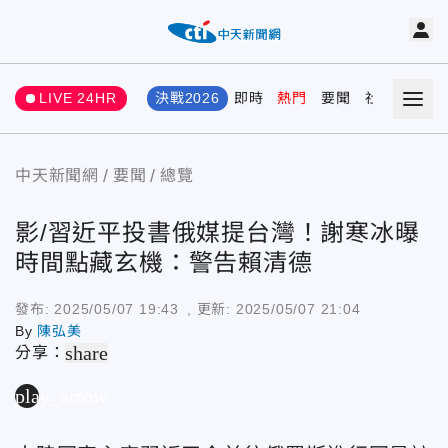
LIVE 24HR
決戰2026
即時
熱門
要聞
社會
娛樂
中天新聞網
要聞
總覽
影/習近平投書俄媒提台灣！謝寒冰曝
時間點藏玄機：警告賴清德
發布:
2025/05/07 19:43
, 更新:
2025/05/07 21:04
By
陳弘美
share
分享：
play_arrow