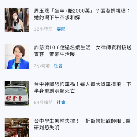
周玉蔻「坐牢+賠2000萬」？張淑娟親曝：
她約喝下午茶求和解
12小時前
要聞
詐慈濟10.6億過名媛生活！女律師賓利接送
賓客 奢豪生活曝
2小時前
社會
台中神岡恐怖車禍！婦人遭大貨車撞飛 下
半身重創明顯死亡
54分鐘前
社會
台中學生暑輔失控！ 折斷掃把戳師眼...醫
研判恐失明