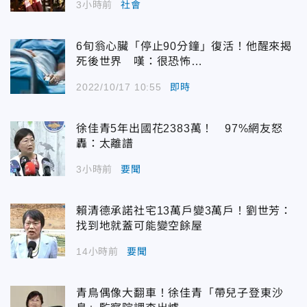
3小時前
社會
6旬翁心臟「停止90分鐘」復活！他醒來揭
死後世界 嘆：很恐怖…
2022/10/17 10:55
即時
徐佳青5年出國花2383萬！ 97%網友怒
轟：太離譜
3小時前
要聞
賴清德承諾社宅13萬戶變3萬戶！劉世芳：
找到地就蓋可能變空餘屋
14小時前
要聞
青鳥偶像大翻車！徐佳青「帶兒子登東沙