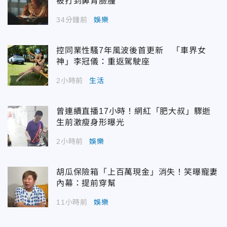
被打到鼻青臉腫
34分鐘前
娛樂
控同業性騷7年風波後首更新 「車界女
神」李冠儀：重返駕駛座
2小時前
生活
曾連續直播17小時！網紅「肥大叔」驟逝
生前激瘦身形曝光
2小時前
娛樂
胡瓜保險箱「上百萬現金」消失！笑曝寵妻
內幕：提前穿幫
11小時前
娛樂