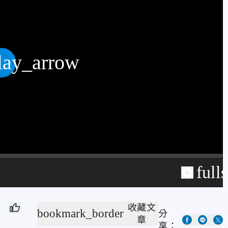
lay_arrow
full
收藏文
bookmark_border
分
章
享：