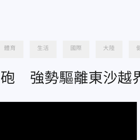
體育
生活
國際
大陸
水砲 強勢驅離東沙越