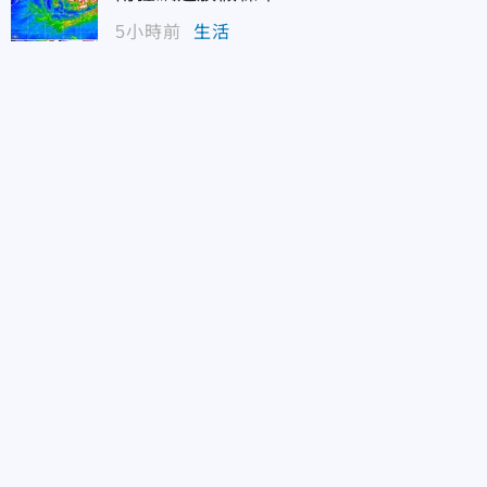
5小時前
生活