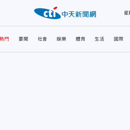
星
熱門
要聞
社會
娛樂
體育
生活
國際