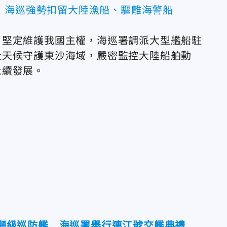
 海巡強勢扣留大陸漁船、驅離海警船
，堅定維護我國主權，海巡署調派大型艦船駐
全天候守護東沙海域，嚴密監控大陸船舶動
永續發展。
00噸級巡防艦 海巡署舉行連江號交艦典禮