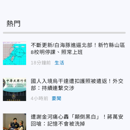
熱門
不斷更新/白海豚進逼北部！新竹縣山區
8校明停課、照常上班
18分鐘前
生活
。(圖/海巡署)
國人入境烏干達遭扣護照被遣返！外交
部：持續連繫交涉
4小時前
要聞
遭謝金河痛心轟「顛倒黑白」！蔣萬安
回嗆：記憶不會被洗掉