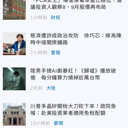
「PCB女王」曝金像電本益比極低！建
議投資人觀察8、9月股價再布局
1小時前
財經
慈濟遭詐成政治攻防 徐巧芯：綠為陳
時中接閣揆鋪路
7小時前
要聞
陸男手搓AI劇暴紅！《歸墟》播放破
億 每分鐘算力燒掉近萬台幣
2天前
大陸
川普多晶矽關稅大刀砍下來！政院急
喊：赴美投資業者適用免稅配額
13小時前
要聞