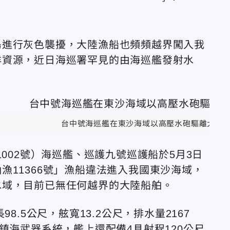
島進行灰色襲擾，大陸漁船也頻頻越界闖入我
洋資源，近日海巡署罕見的由海巡艦發射水
台中號海巡艦在東沙海域以高壓水砲驅離大陸漁船
002號）海巡艦、巡護九號巡護船於5月3日
漁11366號」漁船違法進入我國東沙海域，
水域，目前已無任何越界的大陸船舶。
8.5公尺，舷寬13.2公尺，排水量2167
鎮海武器系統，艦上還配備4具射程120公尺