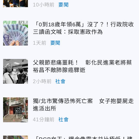
10小時前
要聞
「0到18歲年領6萬」沒了？！行政院收
三讀函文喊：採取憲政作為
1天前
要聞
父親節悲痛噩耗！ 彰化民進黨老將蔡
裕昌不敵肺腺癌驟逝
2小時前
社會
獨/北市驚傳恐怖死亡案 女子抱嬰屍走
進派出所
41分鐘前
社會