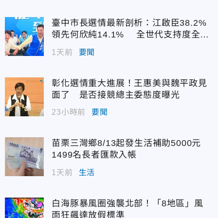
臺中市長選情最新剖析：江啟臣38.2%
領先何欣純14.1% 全世代支持度全面
居首
1天前
要聞
彰化選情重大進展！王惠美與魏平政見
面了 是否接競總主委態度曝光
23小時前
要聞
苗栗三灣鄉8/13起發生活補助5000元
1499名長者匯款入帳
1天前
生活
白海豚暴風圈強襲北部！「8地區」風
雨狂飆達放假標準