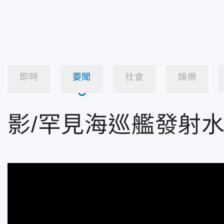
即時
要聞
社會
娛樂
影/罕見海巡艦發射