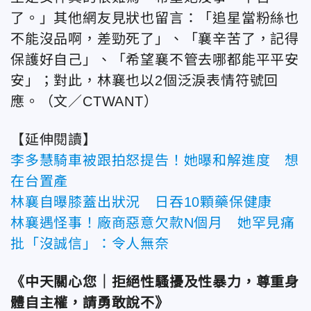
了。」其他網友見狀也留言：「追星當粉絲也
不能沒品啊，差勁死了」、「襄辛苦了，記得
保護好自己」、「希望襄不管去哪都能平平安
安」；對此，林襄也以2個泛淚表情符號回
應。（文／CTWANT）
【延伸閱讀】
李多慧騎車被跟拍怒提告！她曝和解進度 想
在台置產
林襄自曝膝蓋出狀況 日吞10顆藥保健康
林襄遇怪事！廠商惡意欠款N個月 她罕見痛
批「沒誠信」：令人無奈
《中天關心您｜拒絕性騷擾及性暴力，尊重身
體自主權，請勇敢說不》