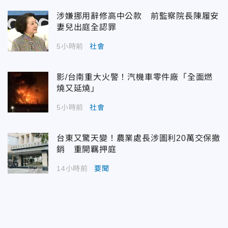
涉嫌挪用辭修高中公款 前監察院長陳履安
妻兒出庭全認罪
5小時前
社會
影/台南重大火警！汽機車零件廠「全面燃
燒又延燒」
5小時前
社會
台東又驚天變！農業處長涉圖利20萬交保撤
銷 重開羈押庭
14小時前
要聞