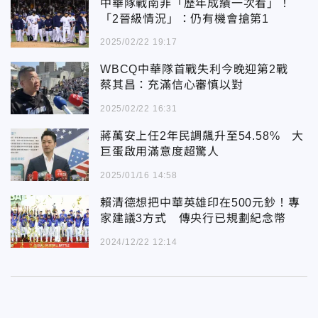
中華隊戰南非「歷年成績一次看」！
「2晉級情況」：仍有機會搶第1
2025/02/22 19:17
WBCQ中華隊首戰失利今晚迎第2戰
蔡其昌：充滿信心審慎以對
2025/02/22 16:31
蔣萬安上任2年民調飆升至54.58% 大
巨蛋啟用滿意度超驚人
2025/01/16 14:58
賴清德想把中華英雄印在500元鈔！專
家建議3方式 傳央行已規劃紀念幣
2024/12/22 12:14