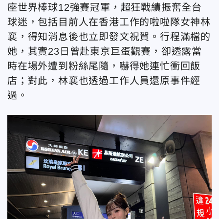
座世界棒球12強賽冠軍，超狂戰績振奮全台
球迷，包括目前人在香港工作的啦啦隊女神林
襄，得知消息後也立即發文祝賀。行程滿檔的
她，其實23日曾赴東京巨蛋觀賽，卻透露當
時在場外遭到粉絲尾隨，嚇得她連忙衝回飯
店；對此，林襄也透過工作人員還原事件經
過。