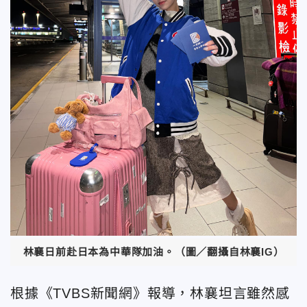
林襄日前赴日本為中華隊加油。（圖／翻攝自林襄IG）
根據《TVBS新聞網》報導，林襄坦言雖然感