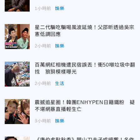
1小時前
娛樂
星二代騙吃騙喝風波延燒！父邵昕透過吳宗
憲低調回應
2小時前
娛樂
百萬網紅相機遭民宿誤丟！衝50噸垃圾中翻
找 狼狽模樣曝光
2小時前
生活
震撼追星圈！韓團ENHYPEN日籍鐵粉 疑
不堪網暴直播輕生亡
3小時前
娛樂
《唐伯虎點秋香》開山刀夫子成絕響！名作