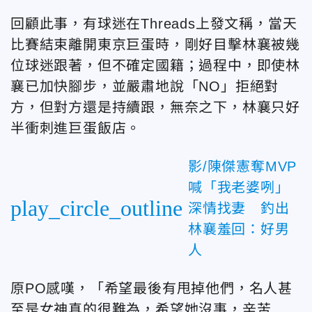
回顧此事，有球迷在Threads上發文稱，當天
比賽結束離開東京巨蛋時，剛好目擊林襄被幾
位球迷跟著，但不確定國籍；過程中，即使林
襄已加快腳步，並嚴肅地說「NO」拒絕對
方，但對方還是持續跟，無奈之下，林襄只好
半衝刺進巨蛋飯店。
影/陳傑憲奪MVP
喊「我老婆咧」
play_circle_outline
深情找妻 釣出
林襄羞回：好男
人
原PO感嘆，「希望最後有甩掉他們，名人甚
至是女神真的很難為，希望她沒事，辛苦