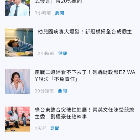
式發言」帶20%風向
3小時前
要聞
幼兒園病毒大爆發！新冠橫掃全台成霸主
2小時前
健康
連戰二媳婦看不下去了！砲轟財政部EZ WA
Y說法「不負責任」
39分鐘前
要聞
綠台東整合突破性進展！蔡英文任陳瑩競總
主委 劉櫂豪任總幹事
2天前
要聞