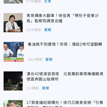
57分鐘前
社會
青鳥偶像大翻車！徐佳青「帶兒子登東沙
島」監察院調查出爐
22小時前
要聞
毒油燒不到選情？亮哥：僅這2地可望翻轉
20小時前
要聞
漢光42號演習首夜 元首萬鈞車隊掩護賴清
德直奔圓山指揮所
1小時前
要聞
17頁會議紀錄曝光！徐巧芯揭食安辦「引導