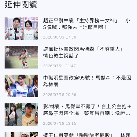
延伸閱讀
趙正平讚林襄「主持界榜一女神」 小
S氣喊：那你去上她節目啊！
2026/08/03 17:30
逆風批林襄放閃馬傑森「不尊重人」
情色教主說話了
2026/07/21 11:47
中職明星賽改穿95號！馬傑森：不是因
為林襄
2026/07/18 20:56
影/林襄、馬傑森不藏了！台上公主抱＋
磨鼻子閃瞎全場 蔡其昌自嘲：像證婚
人
2026/07/18 13:15
遭王仁甫笑虧「啦啦隊老屁股」 林襄