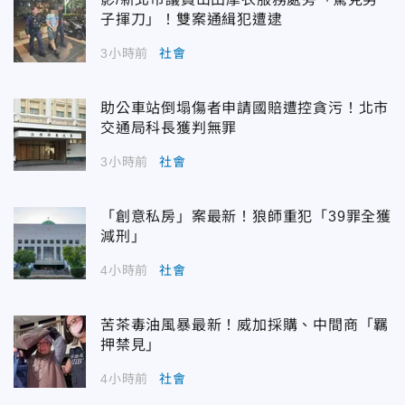
子揮刀」！雙案通緝犯遭逮
3小時前
社會
助公車站倒塌傷者申請國賠遭控貪污！北市
交通局科長獲判無罪
3小時前
社會
「創意私房」案最新！狼師重犯「39罪全獲
減刑」
4小時前
社會
苦茶毒油風暴最新！威加採購、中間商「羈
押禁見」
4小時前
社會