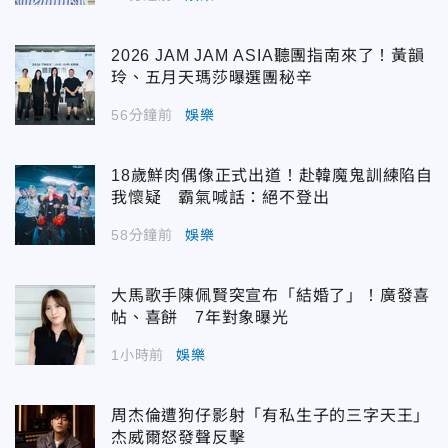
2026 JAM JAM ASIA聽團指南來了！黃韻
玲、五月天瑪莎曝選團秘辛
56分鐘前
娛樂
18歲鮮肉偶像正式出道！赴韓魔鬼訓練陷自
我懷疑 霸氣喊話：絕不登出
58分鐘前
娛樂
大馬歌手陳佩賢突宣布「結婚了」！廣發喜
帖、喜餅 7年對象曝光
1小時前
娛樂
周杰倫遭狗仔影射「有私生子的三字天王」
杰威爾怒發聲反擊