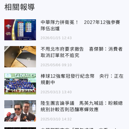
相關報導
中華隊力拼衛冕！ 2027年12強參賽
隊伍出爐
2026/01/15 12:43
不甩北市府要求撤告 喜傑獅：消費者
取消訂單就不追究
2025/05/06 09:10
棒球12強奪冠發行紀念幣 央行：正在
規劃中
2025/03/13 13:40
陸生團言論爭議 馬英九喊話：盼賴總
統別計較否則恐釀寒蟬效應
2025/03/10 14:32