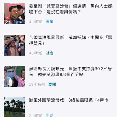
姜至剛「誠實豆沙包」傷選情 黨內人士都
喊下台：是沒在看輿情嗎？
4小時前
要聞
苦茶毒油風暴最新！威加採購、中間商「羈
押禁見」
4小時前
社會
澎湖縣長民調曝光！陳振中支持度30.3%居
首 領先吳淑瑾9.3個百分點
19小時前
要聞
颱風外圍環流發威！8級強風狠颳「4縣市」
2小時前
生活