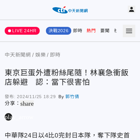
LIVE 24HR
決戰2026
即時
熱門
要聞
社會
娛樂
中天新聞網
娛樂
即時
東京巨蛋外遭粉絲尾隨！林襄急衝飯
店躲避 認：當下很害怕
發布:
2024/11/25 18:29
By
郭竹倩
share
分享：
play_arrow
中華隊24日以4比0完封日本隊，奪下隊史首