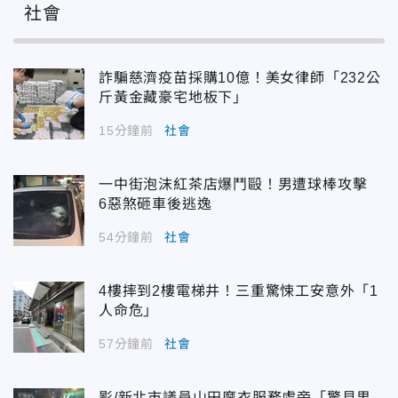
社會
詐騙慈濟疫苗採購10億！美女律師「232公
斤黃金藏豪宅地板下」
15分鐘前
社會
一中街泡沫紅茶店爆鬥毆！男遭球棒攻擊
6惡煞砸車後逃逸
54分鐘前
社會
4樓摔到2樓電梯井！三重驚悚工安意外「1
人命危」
57分鐘前
社會
影/新北市議員山田摩衣服務處旁「驚見男