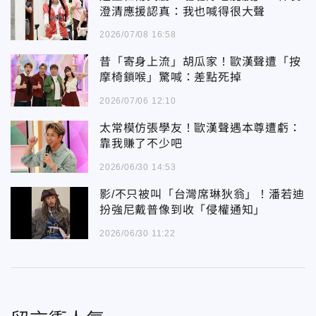
澄清應援認真：我也喊得很大聲
2026/07/08 16:58
昔「寄身上流」胡瓜家！歐漢聲遭「按
摩椅鎖喉」驚喊：差點死掉
2026/07/06 12:10
太常模仿張學友！歐漢聲遇本尊遭虧：
靠我賺了不少吧
2026/06/30 14:53
影/不只被叫「台灣席琳狄翁」！潘若迪
扮強尼戴普像到收「侵權通知」
2026/06/30 11:22