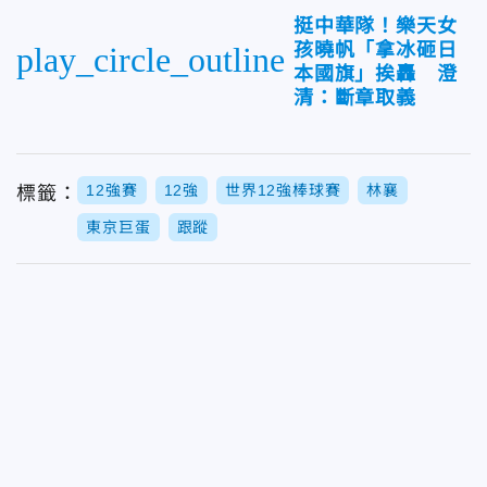
挺中華隊！樂天女
孩曉帆「拿冰砸日
play_circle_outline
本國旗」挨轟 澄
清：斷章取義
12強賽
12強
世界12強棒球賽
林襄
標籤：
東京巨蛋
跟蹤