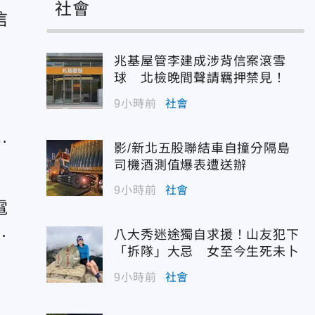
社會
信
兆基屋管李建成涉背信案滾雪
球 北檢晚間聲請羈押禁見！
9小時前
社會
影/新北五股聯結車自撞分隔島
司機酒測值爆表遭送辦
9小時前
社會
電
台
八大秀迷途獨自求援！山友犯下
「拆隊」大忌 女至今生死未卜
9小時前
社會