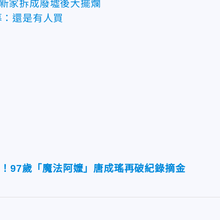
把新家拆成廢墟後大擺爛
幕：還是有人買
息！97歲「魔法阿嬤」唐成瑤再破紀錄摘金