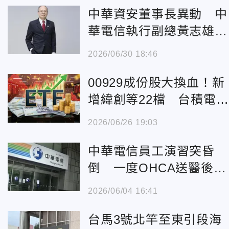
中華資安董事長異動 中
華電信執行副總黃志雄接
任
2026/06/30 18:46
00929成份股大換血！新
增緯創等22檔 台積電、
聯發科遭刪除
2026/06/26 19:03
中華電信員工演習突昏
倒 一度OHCA送醫後恢
復心跳
2026/06/04 16:41
台馬3號北竿至東引段海