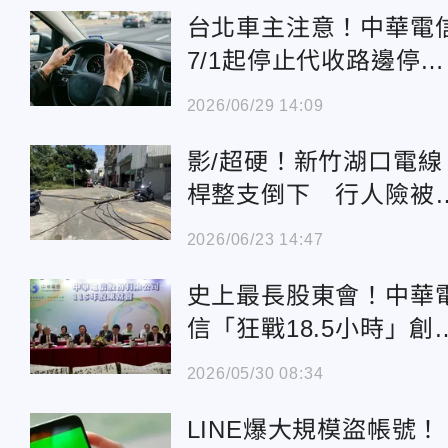
台北車主注意！中華電
7/1起停止代收路邊停車
費
2026/06/29 14:09
影/超硬！新竹湖口電線
桿整支倒下 行人險被
「收走」
2026/06/23 14:47
史上最長股東會！中華
信「狂戰18.5小時」創
股超狂紀錄
2026/05/30 08:34
LINE爆大規模盜帳號！