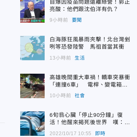
自爆因疫苗問題遠離綠營！郭正
亮酸：他們跟沈伯洋有仇？
9小時前
要聞
白海豚狂風暴雨夾擊！北台灣剉
咧等恐發陸警 馬祖首當其衝
13小時前
生活
高雄晚間重大車禍！轎車突暴衝
「連撞6車」 電桿、變電箱全
遭殃
10小時前
社會
6旬翁心臟「停止90分鐘」復
活！他醒來揭死後世界 嘆：很
恐怖…
2022/10/17 10:55
即時