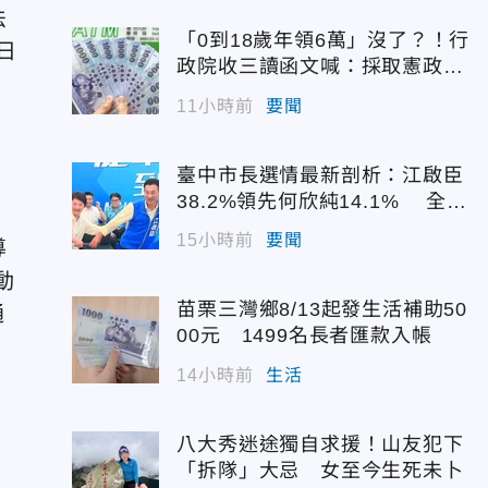
法
「0到18歲年領6萬」沒了？！行
日
政院收三讀函文喊：採取憲政作
為
11小時前
要聞
臺中市長選情最新剖析：江啟臣
38.2%領先何欣純14.1% 全世
代支持度全面居首
15小時前
要聞
導
動
苗栗三灣鄉8/13起發生活補助50
通
00元 1499名長者匯款入帳
14小時前
生活
八大秀迷途獨自求援！山友犯下
「拆隊」大忌 女至今生死未卜