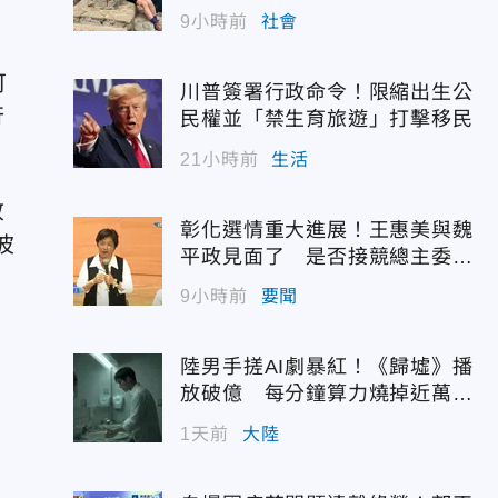
9小時前
社會
可
川普簽署行政命令！限縮出生公
行
民權並「禁生育旅遊」打擊移民
21小時前
生活
敬
彰化選情重大進展！王惠美與魏
波
平政見面了 是否接競總主委態
度曝光
9小時前
要聞
陸男手搓AI劇暴紅！《歸墟》播
放破億 每分鐘算力燒掉近萬台
幣
1天前
大陸