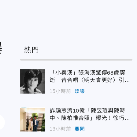
曝
熱門
「小秦漢」張海漢驚傳68歲驟
逝 昔合唱〈明天會更好〉引追
憶
15小時前
娛樂
詐騙慈濟10億「陳昱瑄與陳時
中、陳柏惟合照」曝光！徐巧芯
震撼出手
13小時前
要聞