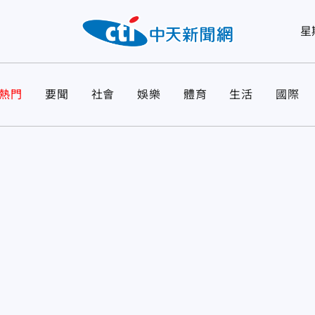
星
熱門
要聞
社會
娛樂
體育
生活
國際