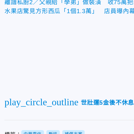
離譜私廚2／父親給「學弟」做裝潢 收75萬
水果店驚見方形西瓜「1個1.3萬」 店員曝內
play_circle_outline
世壯運5金後不休