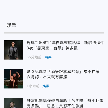
娛樂
周興哲出道12年自爆靈感枯竭 新歌遭退件
3次「靠東京一台琴」神救援
55分鐘前
娛樂
遭女兒爆料「酒後跟李易吵架」常不在家
六月認：本來就有摩擦
1小時前
娛樂
許富凱開唱強碰白海豚！苦笑喊「辦小巨蛋
有多難」 思念亡父忍不住淚崩