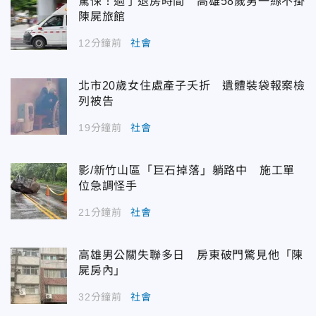
驚悚！過了退房時間 高雄58歲男一絲不掛
陳屍旅館
12分鐘前
社會
北市20歲女住處產子夭折 遺體裝袋報案檢
列被告
19分鐘前
社會
影/新竹山區「巨石掉落」躺路中 施工單
位急調怪手
21分鐘前
社會
高雄男公關失聯多日 房東破門驚見他「陳
屍房內」
32分鐘前
社會