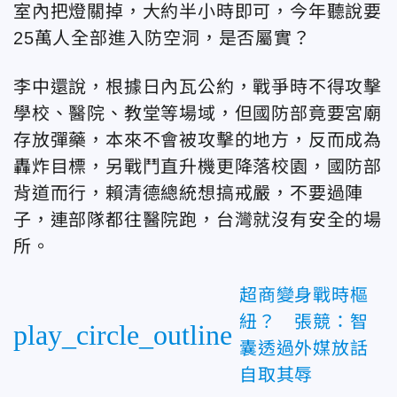
室內把燈關掉，大約半小時即可，今年聽說要
25萬人全部進入防空洞，是否屬實？
李中還說，根據日內瓦公約，戰爭時不得攻擊
學校、醫院、教堂等場域，但國防部竟要宮廟
存放彈藥，本來不會被攻擊的地方，反而成為
轟炸目標，另戰鬥直升機更降落校園，國防部
背道而行，賴清德總統想搞戒嚴，不要過陣
子，連部隊都往醫院跑，台灣就沒有安全的場
所。
超商變身戰時樞
紐？ 張競：智
play_circle_outline
囊透過外媒放話
自取其辱