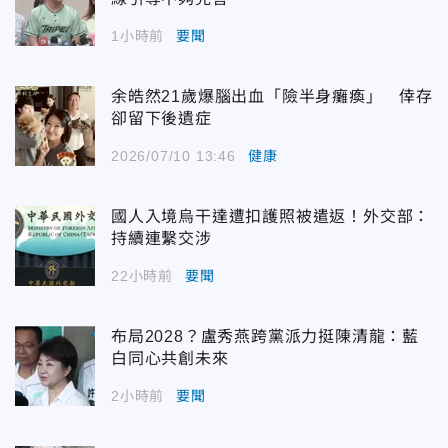
1小時前
要聞
余皓然21歲爆腦出血「險半身癱瘓」 倖存
卻留下後遺症
2026/07/10 13:46
健康
國人入境烏干達遭扣護照被遣返！外交部：
持續連繫交涉
22小時前
要聞
布局2028？盧秀燕跨黨派力挺陳清龍：藍
白同心共創未來
2小時前
要聞