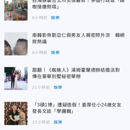
白海豚襲台北市災情最新！多個行政區「路
樹接連倒塌」
6小時前
娛樂
南韓影帝劉亞仁與男友人親密照外流 韓網
掀熱議
6小時前
娛樂
甜翻！《蜘蛛人》湯姆霍蘭德辦結婚派對
傳在豪華別墅秘密舉辦
21小時前
娛樂
「3碩1博」遭疑造假！姜厚任小24歲女友
發長文談「學邏輯」
23小時前
娛樂