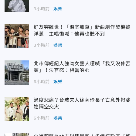
3小時前
娛樂
好友突離世！「溫室雜草」新曲創作契機藏
洋蔥 主唱慟喊：他再也聽不到
3小時前
娛樂
北市傳經紀人強吻女藝人噁喊「我又沒伸舌
頭」！法官怒：相當噁心
6小時前
娛樂
過度悲痛？台玻夫人徐莉玲長子亡意外掀婆
媳隔空交火
6小時前
娛樂