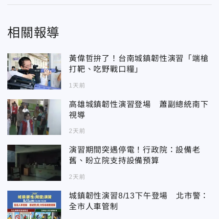
相關報導
黃偉哲拚了！台南城鎮韌性演習「端槍
打靶、吃野戰口糧」
1天前
高雄城鎮韌性演習登場 蕭副總統南下
視導
2天前
演習期間突遇停電！行政院：設備老
舊、盼立院支持設備預算
2天前
城鎮韌性演習8/13下午登場 北市警：
全市人車管制