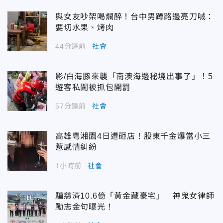
與女友吵架喝爛醉！台中男蹲路邊亮刀喊：
要切水果、烤肉
44分鐘前
社會
影/白海豚來襲「南澳海邊秘境出事了」！5
遊客私闖被抓包開罰
57分鐘前
社會
高雄粵湘園4日遭砸店！股東千金爆當小三
惹感情糾紛
1小時前
社會
騙慈濟10.6億「黃金藏豪宅」 神鬼女律師
勵志金句曝光！