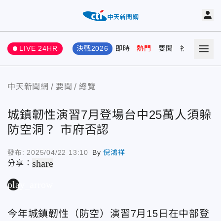
LIVE 24HR
決戰2026
即時
熱門
要聞
社會
娛樂
中天新聞網
要聞
總覽
城鎮韌性演習7月登場台中25萬人須躲
防空洞？ 市府否認
發布:
2025/04/22 13:10
By
倪鴻祥
share
分享：
play_arrow
今年城鎮韌性（防空）演習7月15日在中部登