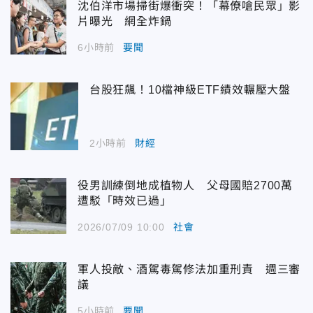
沈伯洋市場掃街爆衝突！「幕僚嗆民眾」影
片曝光 網全炸鍋
6小時前
要聞
台股狂飆！10檔神級ETF績效輾壓大盤
2小時前
財經
役男訓練倒地成植物人 父母國賠2700萬
遭駁「時效已過」
2026/07/09 10:00
社會
軍人投敵、酒駕毒駕修法加重刑責 週三審
議
5小時前
要聞