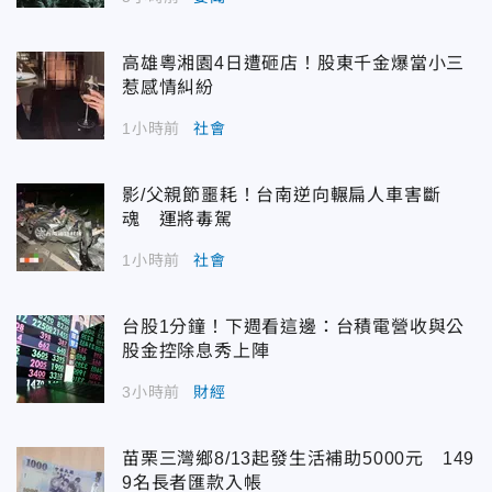
高雄粵湘園4日遭砸店！股東千金爆當小三
惹感情糾紛
1小時前
社會
影/父親節噩耗！台南逆向輾扁人車害斷
魂 運將毒駕
1小時前
社會
台股1分鐘！下週看這邊：台積電營收與公
股金控除息秀上陣
3小時前
財經
苗栗三灣鄉8/13起發生活補助5000元 149
9名長者匯款入帳