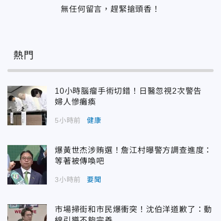
無任何留言，趕緊搶頭香！
熱門
10小時腦瘤手術切錯！日醫忽視2次警告
婦人慘癱瘓
5小時前
健康
爆黃世杰涉賄選！詹江村曝警方調查進度：
等著被傳喚吧
3小時前
要聞
市場掃街和市民爆衝突！沈伯洋道歉了：動
線引導不夠完善