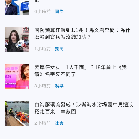
6小時前
國際
國防預算狂飆到1.1兆！馬文君怒問：為什
麼輪到官兵就沒錢加薪？
1小時前
要聞
姜厚任女友「1人千面」？18年前上《我
猜》名字又不同了
8小時前
娛樂
白海豚環流發威！沙崙海水浴場國中男遭浪
捲走百米 幸救回
2小時前
社會