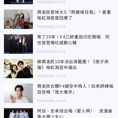
2026/08/03 15:45
周渝民昔悼大S「熙媛接住我」！愛妻
喻虹淵首度回應了
2026/06/01 17:52
等了23年！F4三帥重返印尼開唱 阿
信首登場吐感動心聲
2026/05/30 12:22
嫁周渝民10年淡出演藝圈！《痞子英
雄》喻虹淵宣布復出
2026/04/11 10:17
周渝民合體F4變空中飛人！找老師練唱
自信喊「我大進步」
2026/04/01 16:44
阿信、言承旭合唱〈愛人啊〉 浪漫曲
風大噴少女心