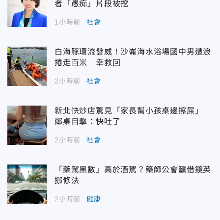
者「愚痴」片段被挖
1小時前
社會
白海豚環流發威！沙崙海水浴場國中男遭浪
捲走百米 幸救回
2小時前
社會
新北快炒店驚見「家長幫小孩桌邊擦屎」
鄰桌目擊：快吐了
2小時前
社會
「藥駕黑數」高於酒駕？藥師公會籲借鏡英
挪修法
2小時前
健康