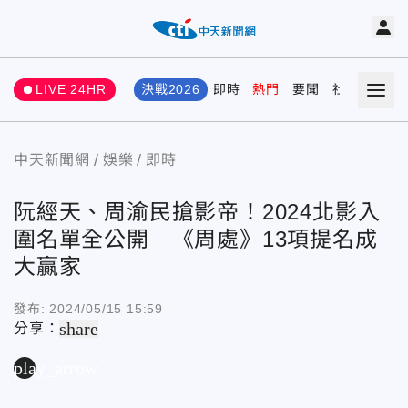
LIVE 24HR
決戰2026
即時
熱門
要聞
社會
娛樂
中天新聞網
娛樂
即時
阮經天、周渝民搶影帝！2024北影入
圍名單全公開 《周處》13項提名成
大贏家
發布:
2024/05/15 15:59
share
分享：
play_arrow