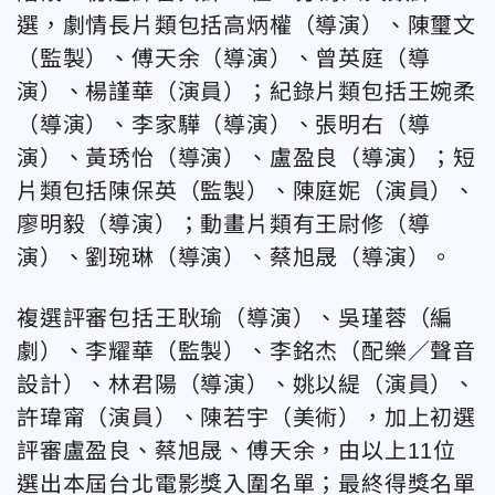
選，劇情長片類包括高炳權（導演）、陳璽文
（監製）、傅天余（導演）、曾英庭（導
演）、楊謹華（演員）；紀錄片類包括王婉柔
（導演）、李家驊（導演）、張明右（導
演）、黃琇怡（導演）、盧盈良（導演）；短
片類包括陳保英（監製）、陳庭妮（演員）、
廖明毅（導演）；動畫片類有王尉修（導
演）、劉琬琳（導演）、蔡旭晟（導演）。
複選評審包括王耿瑜（導演）、吳瑾蓉（編
劇）、李耀華（監製）、李銘杰（配樂／聲音
設計）、林君陽（導演）、姚以緹（演員）、
許瑋甯（演員）、陳若宇（美術），加上初選
評審盧盈良、蔡旭晟、傅天余，由以上11位
選出本屆台北電影獎入圍名單；最終得獎名單