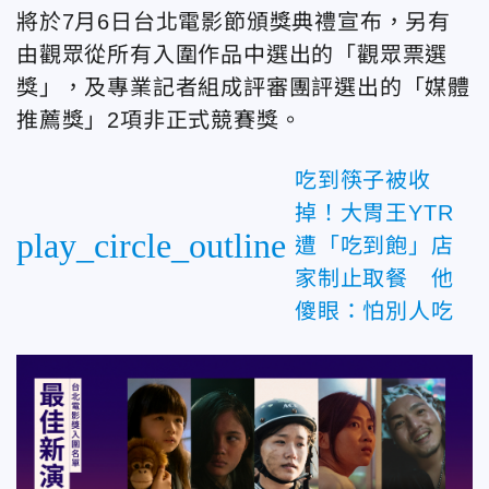
將於7月6日台北電影節頒獎典禮宣布，另有
由觀眾從所有入圍作品中選出的「觀眾票選
獎」，及專業記者組成評審團評選出的「媒體
推薦獎」2項非正式競賽獎。
吃到筷子被收
掉！大胃王YTR
play_circle_outline
遭「吃到飽」店
家制止取餐 他
傻眼：怕別人吃