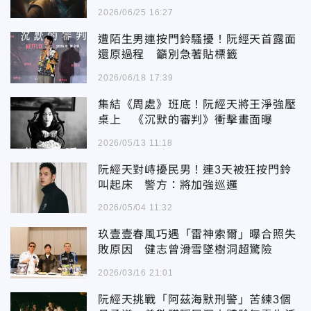
己
2026/06/25 16:27
遭陌生男連按門鈴騷擾！阮經天首露面
還原過程 籲別急著貼標籤
2026/06/18 17:39
集結《周處》班底！阮經天將王淨強壓
桌上 《沉默的審判》衝擊畫面曝
2026/05/13 11:18
阮經天對峙擾民男！連3天被狂按門鈴
叫起床 警方：將加強巡邏
2026/05/04 11:32
玖壹壹春風巧遇「雷神索爾」曝合照失
敗原因 健志曾滑雪墜樹洞超驚險
2026/03/16 21:01
阮經天挑戰「阿茲海默刑警」苦練3個