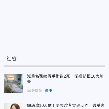
社會
減重名醫縮胃手術致2死 衛福部揭10大疏
失
39分鐘前
健康
騙慈濟10.6億！陳昱瑄昔宣導反詐 譏受害