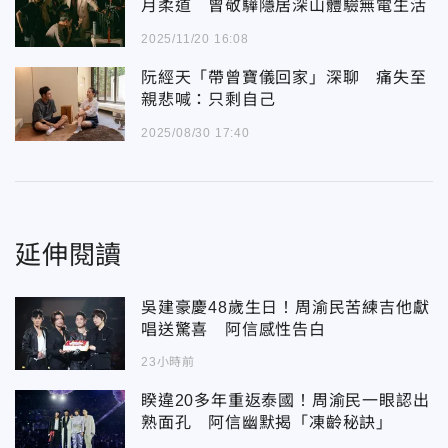
月柔道 曾敬驊隱居深山體驗無電生活
2025/11/20 16:08
阮經天「帶曾寶儀回家」深聊 痛失至
親悲喊：只剩自己
2025/08/30 17:40
延伸閱讀
吳建豪慶48歲生日！周渝民苦練吉他獻
唱送驚喜 阿信感性告白
23小時前
睽違20多年重返泰國！周渝民一眼認出
熟面孔 阿信幽默揭「凍齡秘訣」