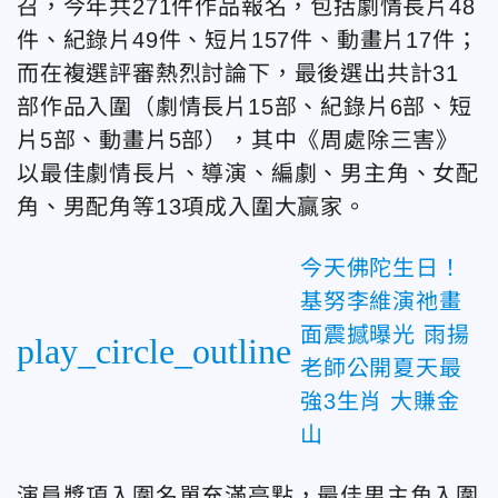
召，今年共271件作品報名，包括劇情長片48
件、紀錄片49件、短片157件、動畫片17件；
而在複選評審熱烈討論下，最後選出共計31
部作品入圍（劇情長片15部、紀錄片6部、短
片5部、動畫片5部），其中《周處除三害》
以最佳劇情長片、導演、編劇、男主角、女配
角、男配角等13項成入圍大贏家。
今天佛陀生日！
基努李維演祂畫
面震撼曝光 雨揚
play_circle_outline
老師公開夏天最
強3生肖 大賺金
山
演員獎項入圍名單充滿亮點，最佳男主角入圍