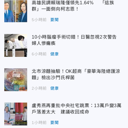
高雄民調賴瑞隆僅領先1.64% 「這族
群」一面倒向柯志恩！
5小時前
要聞
10小時腦瘤手術切錯！日醫忽視2次警告
婦人慘癱瘓
6小時前
健康
北市涼麵抽驗！OK超商「豪華海陸總匯涼
麵」檢出沙門氏桿菌
2小時前
健康
盧秀燕再重批中央社宅跳票：13萬戶變3萬
戶落差太大 建議收回成命
1小時前
要聞