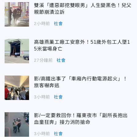
雙溪「遭惡鄰挖雙眼男」人生變黑色！兒父
親節崩潰泣訴
2小時前
社會
高雄燕巢工廠工安意外！51歲外包工人墜1
5米當場身亡
27分鐘前
社會
影/高鐵出事了「車廂內行動電源起火」！
旅客嚇奔逃
3小時前
社會
影/一定要救回你！羅東夜市「副所長抱出
血童狂奔」接力消防搶命
3小時前
社會