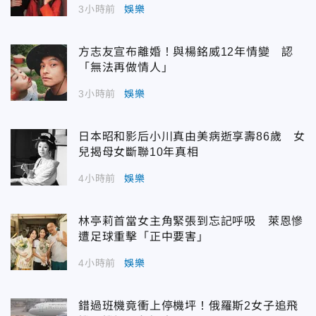
3小時前
娛樂
方志友宣布離婚！與楊銘威12年情變 認
「無法再做情人」
3小時前
娛樂
日本昭和影后小川真由美病逝享壽86歲 女
兒揭母女斷聯10年真相
4小時前
娛樂
林亭莉首當女主角緊張到忘記呼吸 萊恩慘
遭足球重擊「正中要害」
4小時前
娛樂
錯過班機竟衝上停機坪！俄羅斯2女子追飛