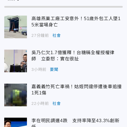
高雄燕巢工廠工安意外！51歲外包工人墜1
5米當場身亡
27分鐘前
社會
吳乃仁欠1.7億獲釋！台糖稱全權授權律
師 立委怒：實在很扯
3小時前
要聞
嘉義義竹死亡車禍！姑姪閃違停遭後車追撞
1死1傷
22小時前
社會
李在明民調連4跌 支持率降至43.3%創新
低