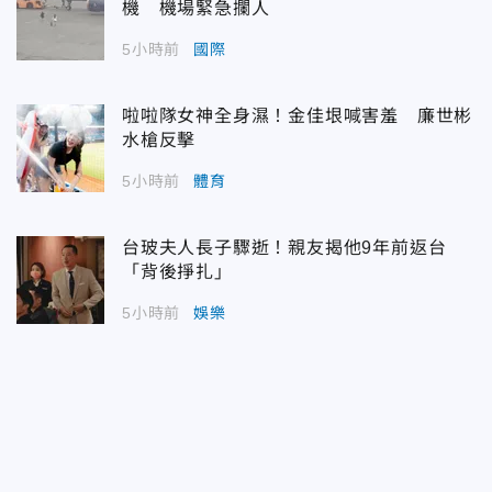
機 機場緊急攔人
5小時前
國際
啦啦隊女神全身濕！金佳垠喊害羞 廉世彬
水槍反擊
5小時前
體育
台玻夫人長子驟逝！親友揭他9年前返台
「背後掙扎」
5小時前
娛樂