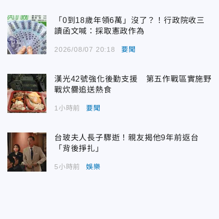
「0到18歲年領6萬」沒了？！行政院收三
讀函文喊：採取憲政作為
2026/08/07 20:18
要聞
漢光42號強化後勤支援 第五作戰區實施野
戰炊爨追送熱食
1小時前
要聞
台玻夫人長子驟逝！親友揭他9年前返台
「背後掙扎」
5小時前
娛樂