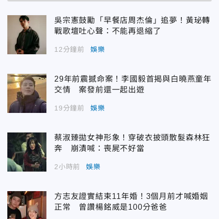
吳宗憲鼓勵「早餐店周杰倫」追夢！黃珌轉
戰歌壇吐心聲：不能再退縮了
12分鐘前
娛樂
29年前震撼命案！李國毅首揭與白曉燕童年
交情 案發前還一起出遊
19分鐘前
娛樂
蔡淑臻拋女神形象！穿破衣披頭散髮森林狂
奔 崩潰喊：喪屍不好當
2小時前
娛樂
方志友證實結束11年婚！3個月前才喊婚姻
正常 曾讚楊銘威是100分爸爸