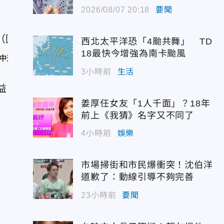
為
2026/08/07 20:18
要聞
西北太平洋恐「4颱共舞」 TD
18最快今增強為南卡颱風
中天新聞）
3小時前
生活
益
姜厚任女友「1人千面」？18年
前上《我猜》名字又不同了
4小時前
娛樂
市場掃街和市民爆衝突！沈伯洋
道歉了：動線引導不夠完善
23小時前
要聞