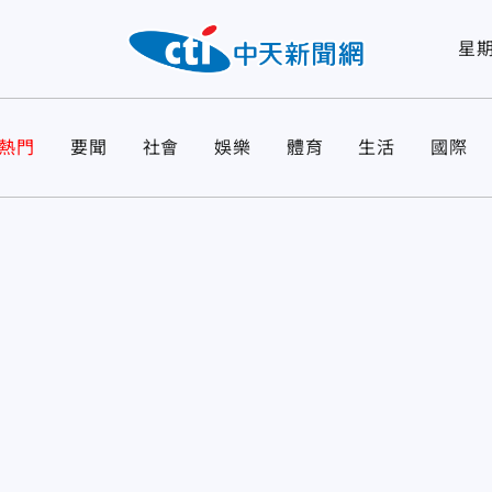
星
熱門
要聞
社會
娛樂
體育
生活
國際