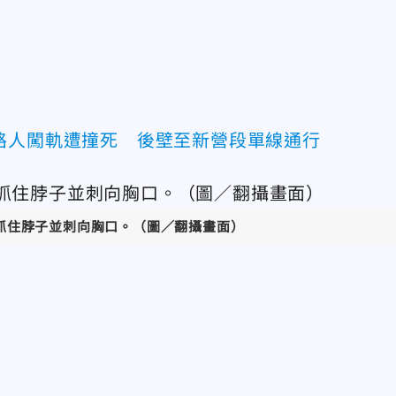
路人闖軌遭撞死 後壁至新營段單線通行
抓住脖子並刺向胸口
。（圖／翻攝畫面）