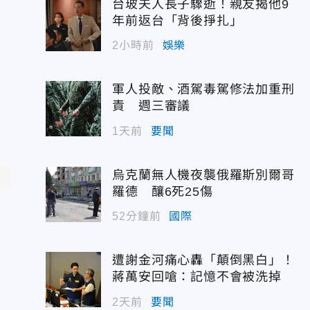
台玻夫人長子驟逝！親友揭他9
年前返台「背後掙扎」
2小時前
娛樂
軍人投敵、酒駕毒駕修法加重刑
責 週三審議
1天前
要聞
烏克蘭無人機夜襲俄羅斯別爾哥
羅德 釀6死25傷
52分鐘前
國際
遭謝金河痛心轟「顛倒黑白」！
蔣萬安回嗆：記憶不會被洗掉
2天前
要聞