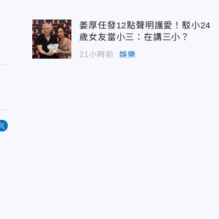
姜厚任發12點聲明護愛！駁小24
歲女友當小三：在講三小？
21小時前
娛樂