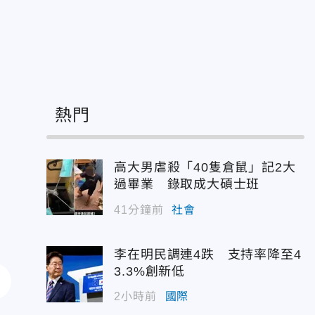
熱門
高大男虐殺「40隻倉鼠」記2大
過畢業 錄取成大碩士班
41分鐘前
社會
李在明民調連4跌 支持率降至4
3.3%創新低
2小時前
國際