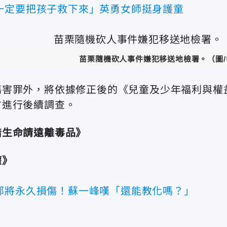
一定要把孩子救下來」英勇女師挺身護童
苗栗隨機砍人事件嫌犯移送地檢署。（圖/
傷害罪外，將依據修正後的《兒童及少年福利與權
方進行後續調查。
惜生命請遠離毒品》
權》
部將永久損傷！蘇一峰嘆「還能教化嗎？」