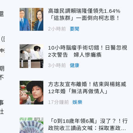
。
高雄民調賴瑞隆僅領先1.64%
還
「這族群」一面倒向柯志恩！
2小時前
要聞
10小時腦瘤手術切錯！日醫忽視
中天新聞）
2次警告 婦人慘癱瘓
3小時前
健康
期
不
方志友宣布離婚！結束與楊銘威
12年婚「無法再做情人」
事
17分鐘前
娛樂
社
「0到18歲年領6萬」沒了？！行
政院收三讀函文喊：採取憲政作