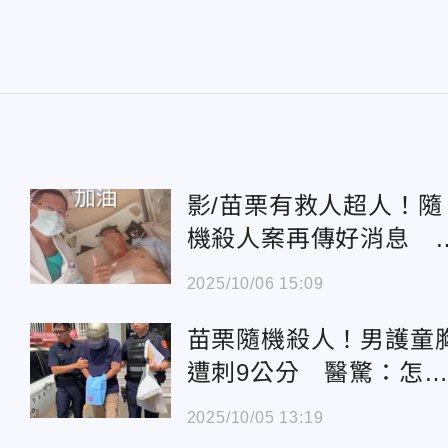
影/苗栗有救人超人！隨
機殺人案再傳好消息 
男今轉出加護病房
2025/10/06 15:09
苗栗隨機殺人！男護童
遭刺9公分 醫驚：怎
的深仇大恨
2025/10/05 13:19