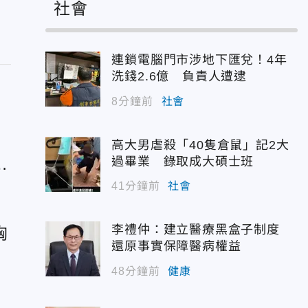
社會
連鎖電腦門市涉地下匯兌！4年
洗錢2.6億 負責人遭逮
8分鐘前
社會
高大男虐殺「40隻倉鼠」記2大
過畢業 錄取成大碩士班
林
41分鐘前
社會
李禮仲：建立醫療黑盒子制度
胸
還原事實保障醫病權益
樣
48分鐘前
健康