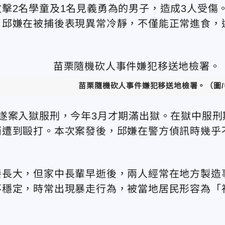
擊2名學童及1名見義勇為的男子，造成3人受傷
，邱嫌在被捕後表現異常冷靜，不僅能正常進食，
苗栗隨機砍人事件嫌犯移送地檢署。（圖/
遂案入獄服刑，今年3月才期滿出獄。在獄中服刑
而遭到毆打。本次案發後，邱嫌在警方偵訊時幾乎
養長大，但家中長輩早逝後，兩人經常在地方製造
不穩定，時常出現暴走行為，被當地居民形容為「