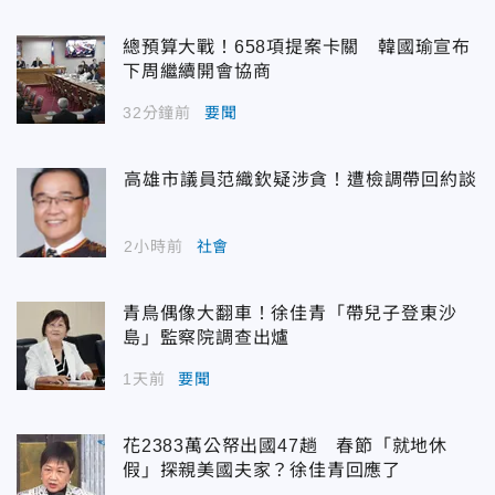
總預算大戰！658項提案卡關 韓國瑜宣布
下周繼續開會協商
32分鐘前
要聞
高雄市議員范織欽疑涉貪！遭檢調帶回約談
2小時前
社會
青鳥偶像大翻車！徐佳青「帶兒子登東沙
島」監察院調查出爐
1天前
要聞
花2383萬公帑出國47趟 春節「就地休
假」探親美國夫家？徐佳青回應了