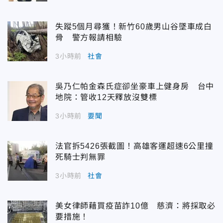
失蹤5個月尋獲！新竹60歲男山谷墜車成白
骨 警方報請相驗
3小時前
社會
吳乃仁帕金森氏症卻坐豪車上健身房 台中
地院：管收12天釋放沒雙標
3小時前
要聞
法官拆5426張截圖！高雄客運超速6公里撞
死騎士判無罪
3小時前
社會
美女律師藉買疫苗詐10億 慈濟：將採取必
要措施！