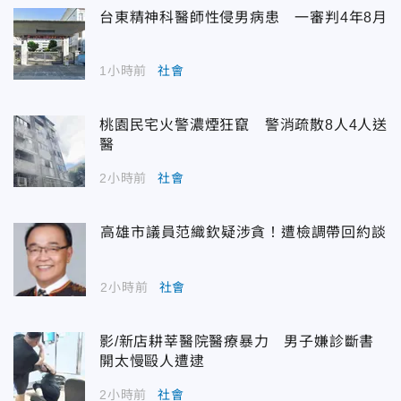
台東精神科醫師性侵男病患 一審判4年8月
1小時前
社會
桃園民宅火警濃煙狂竄 警消疏散8人4人送
醫
2小時前
社會
高雄市議員范織欽疑涉貪！遭檢調帶回約談
2小時前
社會
影/新店耕莘醫院醫療暴力 男子嫌診斷書
開太慢毆人遭逮
2小時前
社會