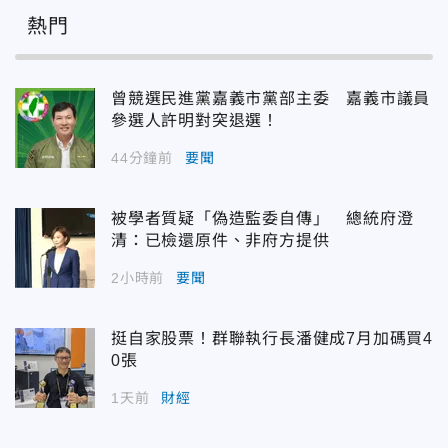
熱門
曾競選民進黨嘉義市黨部主委 嘉義市議員
參選人許明對突退選！
44分鐘前
要聞
被學者質疑「偽造監委自傳」 總統府澄
清：已檢還原件、非府方提供
2小時前
要聞
挺自家股票！群聯執行長潘健成7月加碼買4
0張
1天前
財經