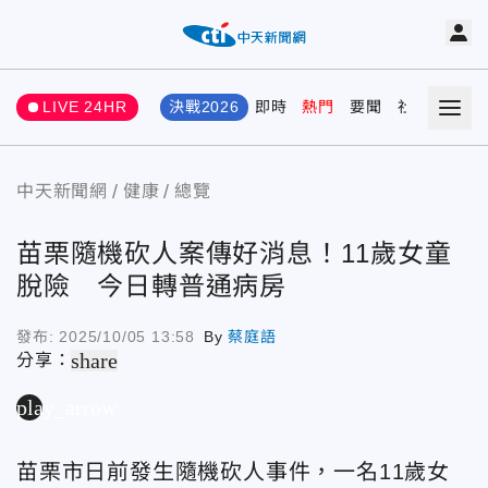
LIVE 24HR
決戰2026
即時
熱門
要聞
社會
娛樂
中天新聞網
健康
總覽
苗栗隨機砍人案傳好消息！11歲女童
脫險 今日轉普通病房
發布:
2025/10/05 13:58
By
蔡庭語
share
分享：
play_arrow
苗栗市日前發生隨機砍人事件，一名11歲女