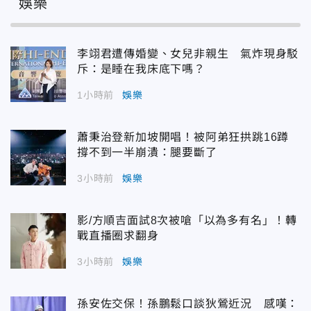
娛樂
李翊君遭傳婚變、女兒非親生 氣炸現身駁
斥：是睡在我床底下嗎？
1小時前
娛樂
蕭秉治登新加坡開唱！被阿弟狂拱跳16蹲
撐不到一半崩潰：腿要斷了
3小時前
娛樂
影/方順吉面試8次被嗆「以為多有名」！轉
戰直播圈求翻身
3小時前
娛樂
孫安佐交保！孫鵬鬆口談狄鶯近況 感嘆：