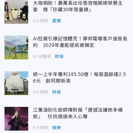
大咖相助！蕭萬長出任張啓楷競總榮譽主
委 贈「珍藏30年限量錶」
1小時前
要聞
AI狂潮引爆記憶體荒！華邦電曝客戶搶簽長
約 2029年產能提前被鎖定
51分鐘前
財經
統一上半年獲利145.50億！每股盈餘達2.5
6元 創同期新高
2小時前
財經
江蕙淚別化妝師陳聆薇「遺憾沒讓她多補
妝」 吐抗癌過來人心聲
5小時前
娛樂