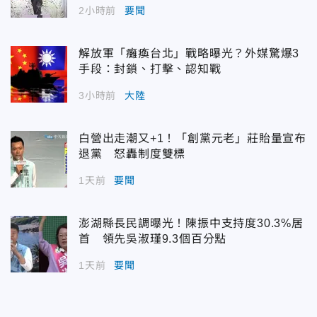
2小時前
要聞
解放軍「癱瘓台北」戰略曝光？外媒驚爆3
手段：封鎖、打擊、認知戰
3小時前
大陸
白營出走潮又+1！「創黨元老」莊貽量宣布
退黨 怒轟制度雙標
1天前
要聞
澎湖縣長民調曝光！陳振中支持度30.3%居
首 領先吳淑瑾9.3個百分點
1天前
要聞