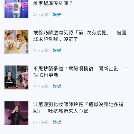
誰家鍋底沒灰塵？
4小時前
娛樂
被徐乃麟激吻笑認「第1次有感覺」！曾國
城求饒急喊：沒氣了
4小時前
娛樂
不甩抄襲爭議？蔡阿嘎悄復工開新企劃 二
伯IG也更新
4小時前
娛樂
江蕙淚別化妝師陳聆薇「遺憾沒讓她多補
妝」 吐抗癌過來人心聲
5小時前
娛樂