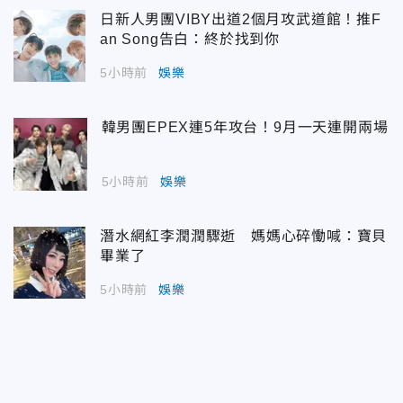
日新人男團VIBY出道2個月攻武道館！推F
an Song告白：終於找到你
5小時前
娛樂
韓男團EPEX連5年攻台！9月一天連開兩場
5小時前
娛樂
潛水網紅李潤潤驟逝 媽媽心碎慟喊：寶貝
畢業了
5小時前
娛樂