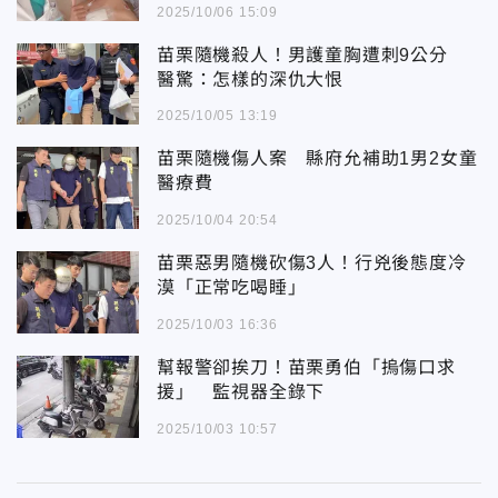
2025/10/06 15:09
苗栗隨機殺人！男護童胸遭刺9公分
醫驚：怎樣的深仇大恨
2025/10/05 13:19
苗栗隨機傷人案 縣府允補助1男2女童
醫療費
2025/10/04 20:54
苗栗惡男隨機砍傷3人！行兇後態度冷
漠「正常吃喝睡」
2025/10/03 16:36
幫報警卻挨刀！苗栗勇伯「摀傷口求
援」 監視器全錄下
2025/10/03 10:57