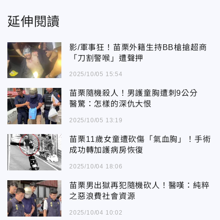
延伸閱讀
影/軍事狂！苗栗外籍生持BB槍搶超商
「刀割警喉」遭聲押
2025/10/05 15:54
苗栗隨機殺人！男護童胸遭刺9公分
醫驚：怎樣的深仇大恨
2025/10/05 13:19
苗栗11歲女童遭砍傷「氣血胸」！手術
成功轉加護病房恢復
2025/10/04 18:06
苗栗男出獄再犯隨機砍人！醫嘆：純粹
之惡浪費社會資源
2025/10/04 10:02