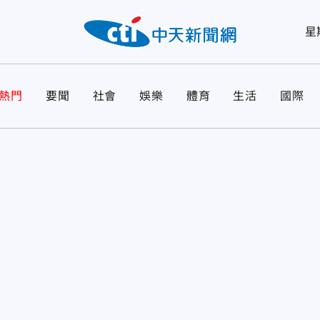
星
熱門
要聞
社會
娛樂
體育
生活
國際