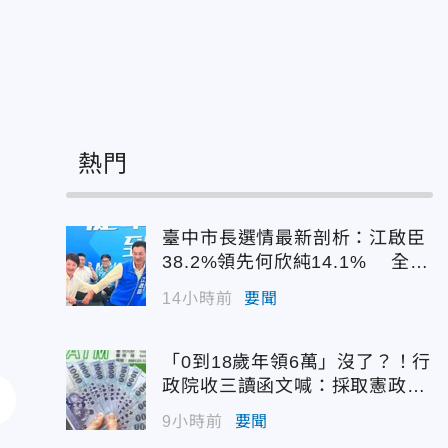
熱門
臺中市長選情最新剖析：江啟臣
38.2%領先何欣純14.1% 全世
代支持度全面居首
14小時前
要聞
「0到18歲年領6萬」沒了？！行
政院收三讀函文喊：採取憲政作
為
9小時前
要聞