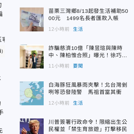
句
苗栗三灣鄉8/13起發生活補助50
編
00元 1499名長者匯款入帳
12小時前
生活
詐騙慈濟10億「陳昱瑄與陳時
)
中、陳柏惟合照」曝光！徐巧芯
震撼出手
11小時前
要聞
承
白海豚狂風暴雨夾擊！北台灣剉
咧等恐發陸警 馬祖首當其衝
的
12小時前
生活
手
川普簽署行政命令！限縮出生公
民權並「禁生育旅遊」打擊移民
先