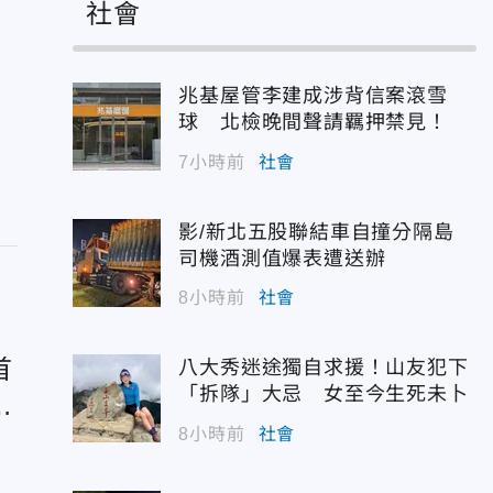
社會
兆基屋管李建成涉背信案滾雪
球 北檢晚間聲請羈押禁見！
7小時前
社會
影/新北五股聯結車自撞分隔島
司機酒測值爆表遭送辦
8小時前
社會
首
八大秀迷途獨自求援！山友犯下
「拆隊」大忌 女至今生死未卜
安
8小時前
社會
勢