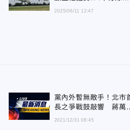
典禮
2025/06/11 12:47
中
黨內外暫無敵手！北市
長之爭戰鼓敲響 蔣萬
對決「最大假想敵」優
2021/12/31 08:45
勝出