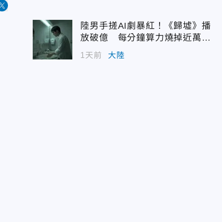
陸男手搓AI劇暴紅！《歸墟》播
放破億 每分鐘算力燒掉近萬台
幣
1天前
大陸