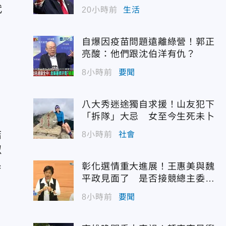
代
20小時前
生活
自爆因疫苗問題遠離綠營！郭正
亮酸：他們跟沈伯洋有仇？
8小時前
要聞
八大秀迷途獨自求援！山友犯下
「拆隊」大忌 女至今生死未卜
結
8小時前
社會
似
系
彰化選情重大進展！王惠美與魏
平政見面了 是否接競總主委態
度曝光
8小時前
要聞