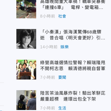
高雄晚間重大車禍！轎車突暴衝
「連撞6車」 電桿、變電箱全
遭殃
8小時前
社會
「小秦漢」張海漢驚傳68歲驟
逝 昔合唱〈明天會更好〉引追
憶
14小時前
娛樂
綠營高雄選情拉警報？賴瑞隆甩
不開柯志恩 賴清德將親自督軍
7小時前
要聞
陸苦茶油風暴炸裂！驗出苯駢芘
嚴重超標 連環出包全下架
7小時前
生活