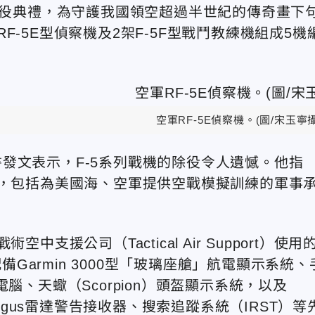
行除役典禮，為守護我國領空超過半世紀的傳奇畫下
-5E型偵察機及2架F-5F型戰鬥教練機組成5機
空軍RF-5E偵察機。(圖/宋玉寧攝
發文表示，F-5系列戰機的除役令人遺憾。他指
役，包括為美國海、空軍提供空戰模擬訓練的軍事
支援公司（Tactical Air Support）使用
機型配備Garmin 3000型「玻璃座艙」航電顯示系統、
腦、天蠍（Scorpion）頭盔顯示系統，以及
Argus雷達警告接收器、搜索追蹤系統（IRST）等