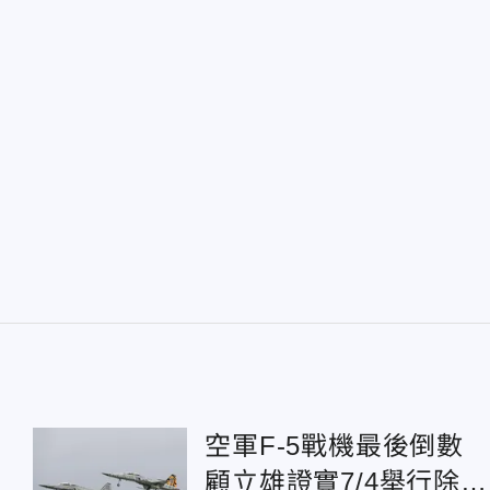
空軍F-5戰機最後倒
顧立雄證實7/4舉行除役