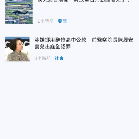
1小時前
要聞
涉嫌挪用辭修高中公款 前監察院長陳履安
妻兒出庭全認罪
3小時前
社會