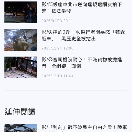
影/邱毅座車北市逆向違規遭網友拍下
警：依法舉發
2026/01/03 20:11
影/失控的2斤！水果行老闆暴怒「蓮霧
砸車」 黑歷史全被挖出
2025/12/24 12:06
影/公審司機沒耐心！不滿貨物被拋進
門 全網卻一面倒
2025/12/10 11:43
延伸閱讀
影/「利劍」戳不破民主自由之盾！陸軍