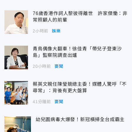
76歲香港作詞人黎彼得離世 許家傑慟：非
常照顧人的前輩
2小時前
娛樂
青鳥偶像大翻車！徐佳青「帶兒子登東沙
島」監察院調查出爐
20小時前
要聞
蔡英文親任陳瑩競總主委！媒體人驚呼「不
尋常」：背後有更大盤算
41分鐘前
要聞
幼兒園病毒大爆發！新冠橫掃全台成霸主