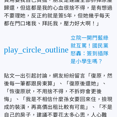
費用要我自己負擔，朋友是建議全部拆掉原屋
歸還，但這都是我的心血很捨不得，是有想過
不要理她，反正約就是簽5年，但她幾乎每天
都在門口堵我、拜託我，壓力好大啊！」
立院一開門藍綠
就互罵！國民黨
play_circle_outline
怒轟：簽到插隊
是小學生嗎？
貼文一出引起討論，網友紛紛留言「復原，然
後每一筆都跟房東算」、「復原後還她」、
「恢復原狀，不用捨不得，不拆妳會更後
悔」、「我是不相信什麼孫女要回來住，撿現
成的裝潢，再高價出租比較有可能」、「不是
自己的房子，建議不要花太多心思，人心難