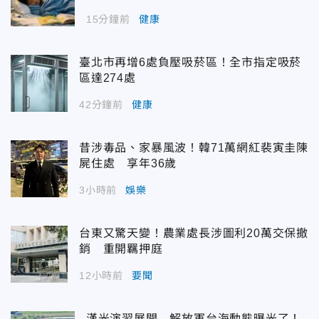
15分鐘前
健康
臺北市再增6處負壓吸菸區！全市指定吸菸
區達274處
42分鐘前
健康
昔涉毒品、家暴風波！韓71萬網紅裴寅圭陳
屍住處 享年36歲
3小時前
娛樂
台東又驚天變！農業處長涉圖利20萬交保撤
銷 重開羈押庭
12小時前
要聞
漢光演習展開 解放軍台海動態曝光了！