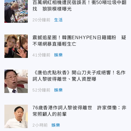
百萬網紅相機遭民宿誤丟！衝50噸垃圾中翻
找 狼狽模樣曝光
20分鐘前
生活
震撼追星圈！韓團ENHYPEN日籍鐵粉 疑
不堪網暴直播輕生亡
41分鐘前
娛樂
《唐伯虎點秋香》開山刀夫子成絕響！名作
詞人黎彼得離世、驚人資歷曝
52分鐘前
娛樂
76歲香港作詞人黎彼得離世 許家傑慟：非
常照顧人的前輩
2小時前
娛樂