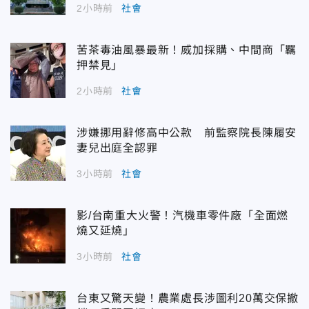
2小時前
社會
苦茶毒油風暴最新！威加採購、中間商「羈
押禁見」
2小時前
社會
涉嫌挪用辭修高中公款 前監察院長陳履安
妻兒出庭全認罪
3小時前
社會
影/台南重大火警！汽機車零件廠「全面燃
燒又延燒」
3小時前
社會
台東又驚天變！農業處長涉圖利20萬交保撤