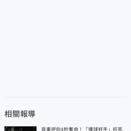
相關報導
貨車逆向4秒奪命！「撞球好手」枉死