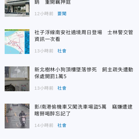
銷 重開羈押庭
12小時前
要聞
社子浮線南安社遶境周日登場 士林警交管
資訊一次看
13小時前
社會
新北樹林小狗頂樓墜落慘死 飼主疏失遭動
保處開罰1萬5
13小時前
社會
影/南港偷機車又闖洗車場盜5萬 竊嫌遭逮
瞎掰喝醉忘記了
14小時前
社會