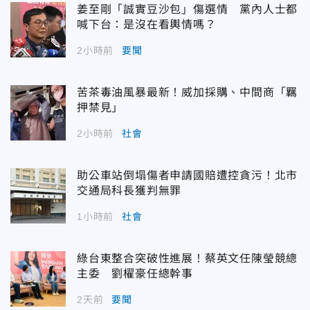
姜至剛「誠實豆沙包」傷選情 黨內人士都
喊下台：是沒在看輿情嗎？
2小時前
要聞
苦茶毒油風暴最新！威加採購、中間商「羈
押禁見」
2小時前
社會
助公車站倒塌傷者申請國賠遭控貪污！北市
交通局科長獲判無罪
1小時前
社會
綠台東整合突破性進展！蔡英文任陳瑩競總
主委 劉櫂豪任總幹事
2天前
要聞