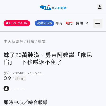
LIVE 24HR
決戰2026
即時
熱門
要聞
社會
娛樂
中天新聞網
社會
總覽
妹子20萬裝潢、房東阿嬤讚「像民
宿」 下秒喊滾不租了
發布:
2024/05/24 15:11
share
分享：
play_arrow
即時中心／綜合報導