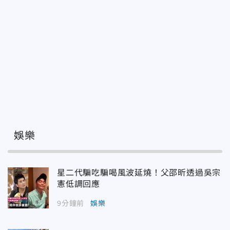
娛樂
星二代騙吃騙喝風波延燒！父邵昕透過吳宗
憲低調回應
9分鐘前
娛樂