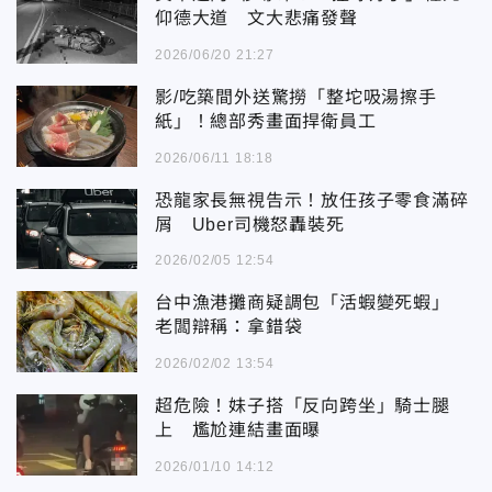
仰德大道 文大悲痛發聲
2026/06/20 21:27
影/吃築間外送驚撈「整坨吸湯擦手
紙」！總部秀畫面捍衛員工
2026/06/11 18:18
恐龍家長無視告示！放任孩子零食滿碎
屑 Uber司機怒轟裝死
2026/02/05 12:54
台中漁港攤商疑調包「活蝦變死蝦」
老闆辯稱：拿錯袋
2026/02/02 13:54
超危險！妹子搭「反向跨坐」騎士腿
上 尷尬連結畫面曝
2026/01/10 14:12