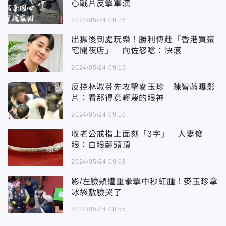
心戰片反擊軍演
2024/05/24 09:26
出獄後到處玩樂！勝利傳赴「香港買豪
宅開夜店」 向佐怒嗆：快滾
2024/05/24 09:19
反控林淑芬先攻擊麥玉珍 陳智菡曝影
片：看那得意輕蔑的眼神
2024/05/24 09:10
收老公戒指上面刻「3字」 人妻傻
眼：白眼翻頭頂
2024/05/24 09:08
影/左臉頰遭重拳擊中秒紅腫！麥玉珍拿
冰袋敷臉哭了
2024/05/24 08:55