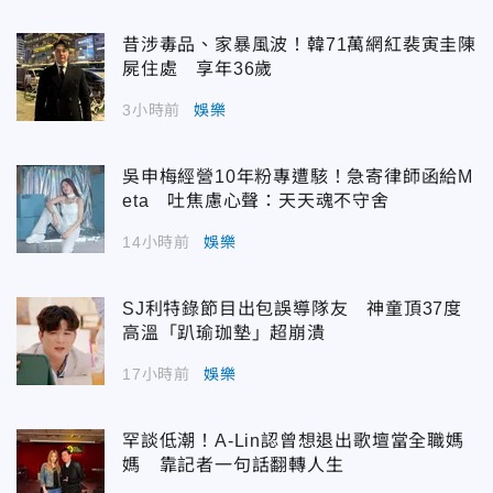
昔涉毒品、家暴風波！韓71萬網紅裴寅圭陳
屍住處 享年36歲
3小時前
娛樂
吳申梅經營10年粉專遭駭！急寄律師函給M
eta 吐焦慮心聲：天天魂不守舍
14小時前
娛樂
SJ利特錄節目出包誤導隊友 神童頂37度
高溫「趴瑜珈墊」超崩潰
17小時前
娛樂
罕談低潮！A-Lin認曾想退出歌壇當全職媽
媽 靠記者一句話翻轉人生