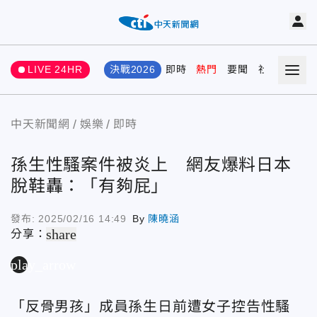
LIVE 24HR
決戰2026
即時
熱門
要聞
社會
娛樂
中天新聞網
娛樂
即時
孫生性騷案件被炎上 網友爆料日本
脫鞋轟：「有夠屁」
發布:
2025/02/16 14:49
By
陳曉涵
share
分享：
play_arrow
「反骨男孩」成員孫生日前遭女子控告性騷