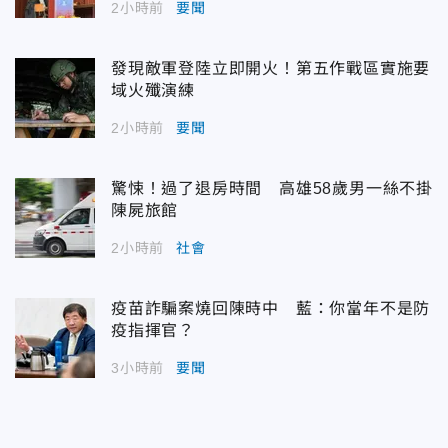
2小時前
要聞
發現敵軍登陸立即開火！第五作戰區實施要
域火殲演練
2小時前
要聞
驚悚！過了退房時間 高雄58歲男一絲不掛
陳屍旅館
2小時前
社會
疫苗詐騙案燒回陳時中 藍：你當年不是防
疫指揮官？
3小時前
要聞