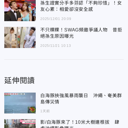
孫生證實分手多芬認「不夠珍惜」！女
友心累：相愛卻沒安全感
2025/12/01 20:09
不只粿粿！SWAG頻邀爭議人物 昔拒
絕孫生原因曝光
2025/11/21 10:13
延伸閱讀
白海豚挾強風暴雨襲日 沖繩、奄美群
島傳災情
1天前
影/白海豚來了！10米大樹連根拔 肆