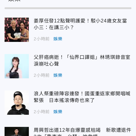
姜厚任發12點聲明護愛！駁小24歲女友當
小三：在講三小？
2小時前
娛樂
父肝癌病逝！「仙界口譯姐」林琇琪錄音室
淚崩吐心聲
2小時前
娛樂
浪人祭重磅陣容連發！國蛋重返家鄉開唱喊
緊張 日本搖滾傳奇也來了
2小時前
娛樂
周興哲出道12年自爆靈感枯竭 新歌遭退件