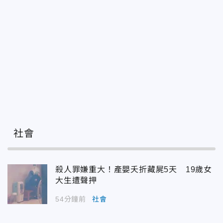
社會
殺人罪嫌重大！產嬰夭折藏屍5天 19歲女
大生遭聲押
54分鐘前
社會