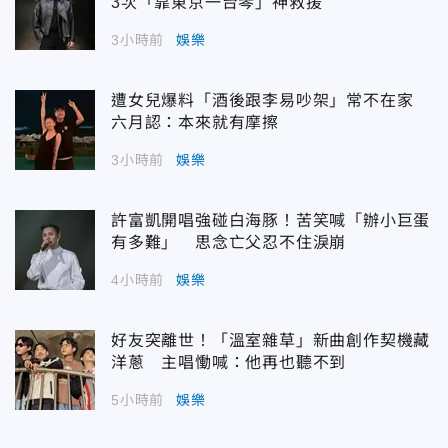
3次「靠東京一台琴」神救援
3小時前
娛樂
遭女兒爆料「酒後跟李易吵架」常不在家
六月認：本來就有摩擦
3小時前
娛樂
許富凱開唱強碰白海豚！苦笑喊「辦小巨蛋
有多難」 思念亡父忍不住淚崩
4小時前
娛樂
好友突離世！「溫室雜草」新曲創作契機藏
洋蔥 主唱慟喊：他再也聽不到
5小時前
娛樂