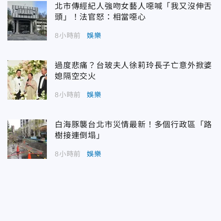
北市傳經紀人強吻女藝人噁喊「我又沒伸舌
頭」！法官怒：相當噁心
8小時前
娛樂
過度悲痛？台玻夫人徐莉玲長子亡意外掀婆
媳隔空交火
8小時前
娛樂
白海豚襲台北市災情最新！多個行政區「路
樹接連倒塌」
8小時前
娛樂