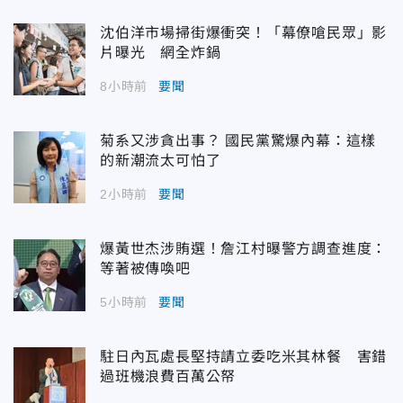
沈伯洋市場掃街爆衝突！「幕僚嗆民眾」影
片曝光 網全炸鍋
8小時前
要聞
菊系又涉貪出事？ 國民黨驚爆內幕：這樣
的新潮流太可怕了
2小時前
要聞
爆黃世杰涉賄選！詹江村曝警方調查進度：
等著被傳喚吧
5小時前
要聞
駐日內瓦處長堅持請立委吃米其林餐 害錯
過班機浪費百萬公帑