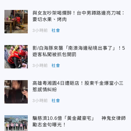
與女友吵架喝爛醉！台中男蹲路邊亮刀喊：
要切水果、烤肉
3小時前
社會
影/白海豚來襲「南澳海邊秘境出事了」！5
遊客私闖被抓包開罰
3小時前
社會
高雄粵湘園4日遭砸店！股東千金爆當小三
惹感情糾紛
3小時前
社會
騙慈濟10.6億「黃金藏豪宅」 神鬼女律師
勵志金句曝光！