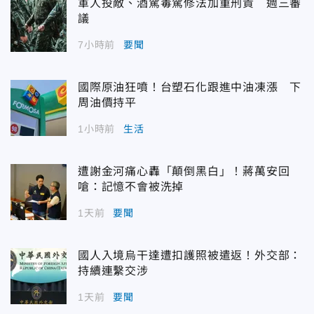
軍人投敵、酒駕毒駕修法加重刑責 週三審
議
7小時前
要聞
國際原油狂噴！台塑石化跟進中油凍漲 下
周油價持平
1小時前
生活
遭謝金河痛心轟「顛倒黑白」！蔣萬安回
嗆：記憶不會被洗掉
1天前
要聞
國人入境烏干達遭扣護照被遣返！外交部：
持續連繫交涉
1天前
要聞