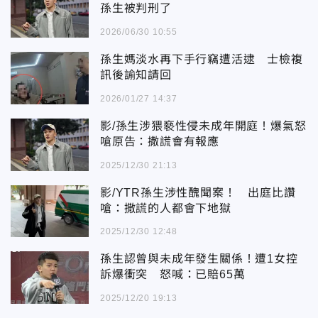
孫生被判刑了
2026/06/30 10:55
孫生媽淡水再下手行竊遭活逮 士檢複
訊後諭知請回
2026/01/27 14:37
影/孫生涉猥褻性侵未成年開庭！爆氣怒
嗆原告：撒謊會有報應
2025/12/30 21:13
影/YTR孫生涉性醜聞案！ 出庭比讚
嗆：撒謊的人都會下地獄
2025/12/30 12:48
孫生認曾與未成年發生關係！遭1女控
訴爆衝突 怒喊：已賠65萬
2025/12/20 19:13