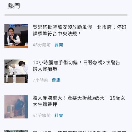
熱門
吳思瑤批蔣萬安沒放颱風假 北市府：停班
課標準符合中央法規！
45分鐘前
要聞
10小時腦瘤手術切錯！日醫忽視2次警告
婦人慘癱瘓
7小時前
健康
殺人罪嫌重大！產嬰夭折藏屍5天 19歲女
大生遭聲押
54分鐘前
社會