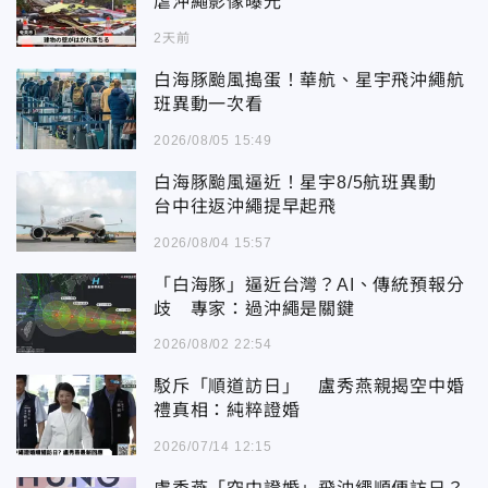
虐沖繩影像曝光
2天前
白海豚颱風搗蛋！華航、星宇飛沖繩航
班異動一次看
2026/08/05 15:49
白海豚颱風逼近！星宇8/5航班異動
台中往返沖繩提早起飛
2026/08/04 15:57
「白海豚」逼近台灣？AI、傳統預報分
歧 專家：過沖繩是關鍵
2026/08/02 22:54
駁斥「順道訪日」 盧秀燕親揭空中婚
禮真相：純粹證婚
2026/07/14 12:15