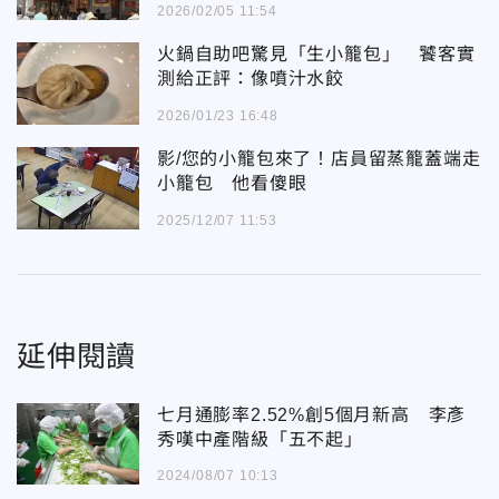
2026/02/05 11:54
火鍋自助吧驚見「生小籠包」 饕客實
測給正評：像噴汁水餃
2026/01/23 16:48
影/您的小籠包來了！店員留蒸籠蓋端走
小籠包 他看傻眼
2025/12/07 11:53
延伸閱讀
七月通膨率2.52%創5個月新高 李彥
秀嘆中產階級「五不起」
2024/08/07 10:13