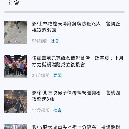
社會
影/士林路邊天降麻將牌險砸路人 警調監
視器追來源
5分鐘前
社會
伍麗華胞兄范織欽遭辦貪污 政客爽：上月
才力挺賴瑞隆成立後援會
36分鐘前
要聞
影/新北三峽男子債務糾紛遭開槍 警桃園
攻堅逮3嫌
54分鐘前
社會
影/五股大貨車失控衝上分隔島 撞爛路樹