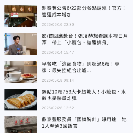
鼎泰豐公告6/22部分餐點調漲！官方：
營運成本增加
2026/06/16 22:30
影/首回應赴台！張凌赫想看課本裡日月
潭 帶上「小籠包、糖醋排骨」
2026/06/14 15:47
早餐吃「這類食物」別超過6顆！專
家：最失控組合出爐...
2026/05/18 09:14
鍋貼10顆753大卡超驚人！小籠包、水
餃也是熱量炸彈
2026/02/28 12:52
鼎泰豐服務員「國旗胸針」曝用途 她
1人精通3國語言