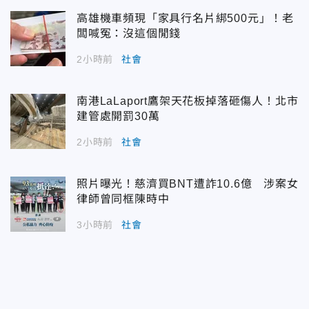
高雄機車頻現「家具行名片綁500元」！老
闆喊冤：沒這個閒錢
2小時前
社會
南港LaLaport鷹架天花板掉落砸傷人！北市
建管處開罰30萬
2小時前
社會
照片曝光！慈濟買BNT遭詐10.6億 涉案女
律師曾同框陳時中
3小時前
社會