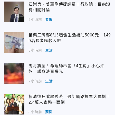
石崇良、姜至剛傳提請辭！行政院：目前沒
有相關討論
2小時前
要聞
苗栗三灣鄉8/13起發生活補助5000元 149
9名長者匯款入帳
3小時前
生活
鬼月將至！命理師示警「4生肖」小心沖
煞 護身法寶曝光
7小時前
生活
賴清德狂嗆盧秀燕 最新網路投票太震撼！
2.4萬人表態一面倒
8小時前
要聞