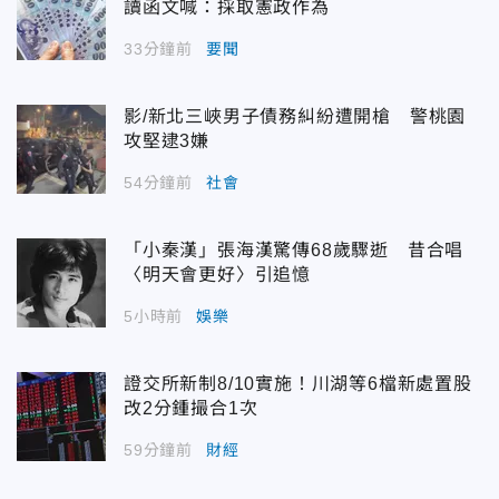
讀函文喊：採取憲政作為
33分鐘前
要聞
影/新北三峽男子債務糾紛遭開槍 警桃園
攻堅逮3嫌
54分鐘前
社會
「小秦漢」張海漢驚傳68歲驟逝 昔合唱
〈明天會更好〉引追憶
5小時前
娛樂
證交所新制8/10實施！川湖等6檔新處置股
改2分鍾撮合1次
59分鐘前
財經