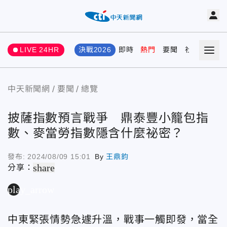
LIVE 24HR
決戰2026
即時
熱門
要聞
社會
娛樂
中天新聞網
要聞
總覽
披薩指數預言戰爭 鼎泰豐小籠包指
數、麥當勞指數隱含什麼祕密？
發布:
2024/08/09 15:01
By
王鼎鈞
share
分享：
play_arrow
中東緊張情勢急遽升溫，戰事一觸即發，當全