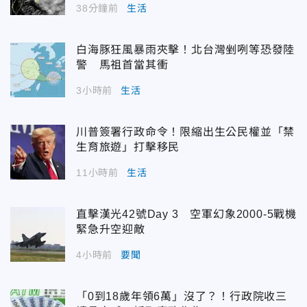
38分鐘前
生活
白海豚狂風暴雨夾擊！北台灣剉咧等恐發陸
警 馬祖首當其衝
3小時前
生活
川普簽署行政命令！限縮出生公民權並「禁
生育旅遊」打擊移民
11小時前
生活
直擊漢光42號Day 3 空軍幻象2000-5戰機
緊急升空迎敵
4小時前
要聞
「0到18歲年領6萬」沒了？！行政院收三