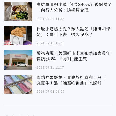
高雄買清粥小菜「4菜240元」被盤嗎？
內行人分析：這樣算合理
2024/07/24 11:32
什麼小吃漲太兇？眾人點名「雞排和珍
奶」：買不下去 很久沒吃了
2024/07/18 10:46
萬物齊漲！美國好市多宣布美加會員年
費調漲8% 9月1日起生效
2024/07/11 11:37
雪坊鮮果優格、青鳥旅行宣布上漲！
麻豆牛肉湯「滷蛋吃到飽」也調漲
2024/07/01 08:56