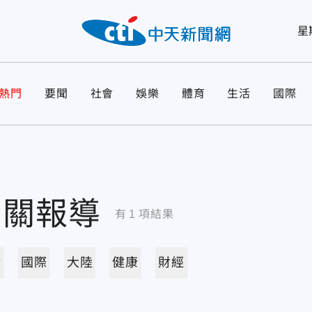
星
熱門
要聞
社會
娛樂
體育
生活
國際
相關報導
有
1
項結果
活
國際
大陸
健康
財經