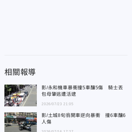
相關報導
影/永和機車暴衝撞5車釀5傷 騎士丟
包母肇逃遭活逮
2026/07/23 21:05
影/土城8旬翁開車逆向暴衝 撞6車釀6
人傷
2026/07/16 17:27