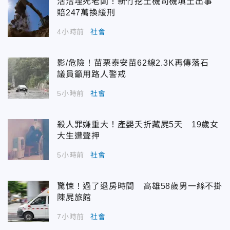
活活埋死老闆！新竹挖土機司機填土出事
賠247萬換緩刑
4小時前
社會
影/危險！苗栗泰安苗62線2.3K再傳落石
議員籲用路人警戒
5小時前
社會
殺人罪嫌重大！產嬰夭折藏屍5天 19歲女
大生遭聲押
5小時前
社會
驚悚！過了退房時間 高雄58歲男一絲不掛
陳屍旅館
7小時前
社會