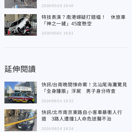
2026/05/19 19:40
特技表演？南港婦疑打錯檔！ 休旅車
「神之一鏟」45度懸空
2026/05/01 16:01
延伸閱讀
快訊/台南晚間悚命案！北汕尾海灘驚見
「全身腫脹」浮屍 男子身分待查
2024/08/14 19:32
快訊/北市南京東路自小客車暴衝人行
道 3路人遭撞1人命危送醫不治
2024/08/14 19:24