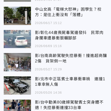
中山女高「電梯大怒神」困學生？校
方：是往上衝沒有「落體」
2026/06/17 15:12
影/彰化44歲喪屍毒駕邊發抖 民眾肉
身攔車遭暴衝狠輾腳部
2026/06/09 15:16
影/台南高齡駕駛失控暴衝！撞進超商釀
2傷 貨架倒一地
2026/05/27 15:29
影/北市中正區賓士車暴衝車禍 連撞1
1車幸無人傷
2026/05/26 14:36
影/台中勤美80歲婦駕駛賓士突身體不
適！失控暴衝連撞33台車