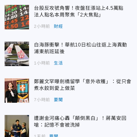
台股反攻號角響！夜盤狂漲站上4.5萬點
法人點名本周聚焦「2大焦點」
2小時前
財經
白海豚衝擊！華航10日松山往返上海異動
浦東航班延後
1小時前
生活
鄭麗文罕曝劍橋留學「意外收穫」：從只會
煮水餃到愛上做菜
7小時前
要聞
遭謝金河痛心轟「顛倒黑白」！蔣萬安回
嗆：記憶不會被洗掉
1天前
要聞