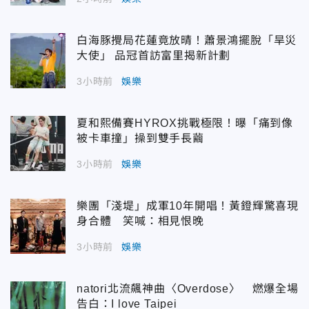
白海豚攪局花蓮竟放晴！蕭景鴻擺脫「旱災
大使」 品冠首訪富里揭新計劃
3小時前
娛樂
夏和熙備賽HYROX挑戰極限！曝「痛到像
被卡車撞」操到雙手長繭
3小時前
娛樂
樂團「淺堤」成軍10年開唱！黃鐙輝驚喜現
身合體 笑喊：相見恨晚
3小時前
娛樂
natori北流飆神曲〈Overdose〉 燃爆全場
告白：I love Taipei