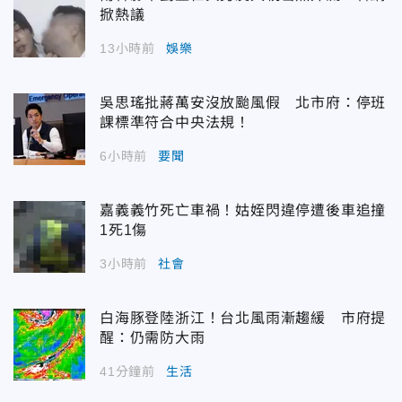
掀熱議
13小時前
娛樂
吳思瑤批蔣萬安沒放颱風假 北市府：停班
課標準符合中央法規！
6小時前
要聞
嘉義義竹死亡車禍！姑姪閃違停遭後車追撞
1死1傷
3小時前
社會
白海豚登陸浙江！台北風雨漸趨緩 市府提
醒：仍需防大雨
41分鐘前
生活