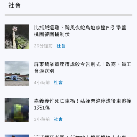
社會
比抓賊還難？颱風夜鴕鳥逃家撞凹引擎蓋
桃園警圍捕制伏
26分鐘前
社會
屏東鎢業董座遭虐殺今告別式！政商、員工
含淚送別
4小時前
社會
嘉義義竹死亡車禍！姑姪閃違停遭後車追撞
1死1傷
3小時前
社會