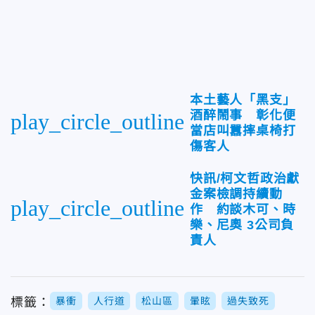
本土藝人「黑支」
酒醉鬧事 彰化便
play_circle_outline
當店叫囂摔桌椅打
傷客人
快訊/柯文哲政治獻
金案檢調持續動
play_circle_outline
作 約談木可、時
樂、尼奧 3公司負
責人
標籤：
暴衝
人行道
松山區
暈眩
過失致死