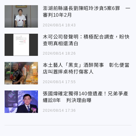
澎湖前縣議長劉陳昭玲涉貪5案6罪 一
審判10年2月
2024/08/14 18:43
木可公司發聲明：積極配合調查，盼快
查明真相還清白
2024/08/14 18:26
本土藝人「黑支」酒醉鬧事 彰化便當
店叫囂摔桌椅打傷客人
2024/08/14 17:55
張國煒確定獨得140億遺產！兄弟爭產
纏訟8年 判決理由曝
2024/08/14 17:36