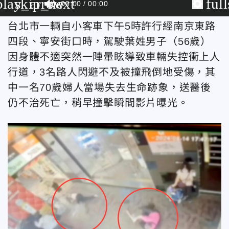
play_arrow
skip_next
ful
00:00
00:00
台北市一輛自小客車下午5時許行經南京東路
四段、寧安街口時，駕駛葉姓男子（56歲）
因身體不適突然一陣暈眩導致車輛失控衝上人
行道，3名路人閃避不及被撞飛倒地受傷，其
中一名70歲婦人當場失去生命跡象，送醫後
仍不治死亡，稍早撞擊瞬間影片曝光。