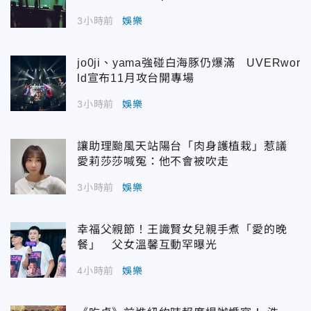
3小時前
娛樂
jo0ji、yama強碰白海豚仍爆滿 UVERwor
ld宣布11月攻台開專場
3小時前
娛樂
讓助理颱風天站陽台「肉身護植栽」惹議
愛莉莎莎喊冤：他不會被吹走
3小時前
娛樂
幸福父親節！王識賢女兒親手煮「愛的晚
餐」 父女溫馨互動罕曝光
4小時前
娛樂