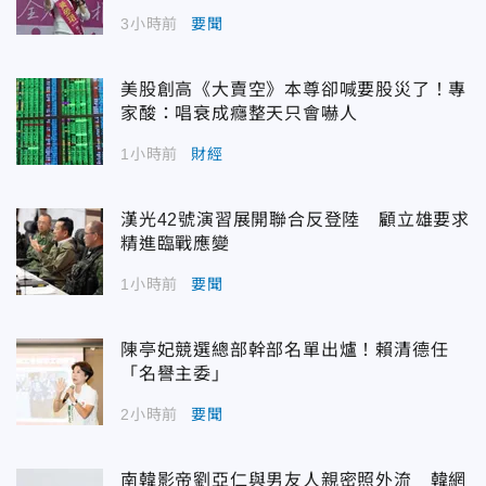
3小時前
要聞
美股創高《大賣空》本尊卻喊要股災了！專
家酸：唱衰成癮整天只會嚇人
1小時前
財經
漢光42號演習展開聯合反登陸 顧立雄要求
精進臨戰應變
1小時前
要聞
陳亭妃競選總部幹部名單出爐！賴清德任
「名譽主委」
2小時前
要聞
南韓影帝劉亞仁與男友人親密照外流 韓網