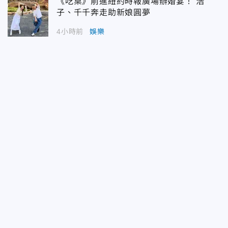
《吃桌》前進紐約時報廣場辦婚宴！ 浩
子、千千奔走助新娘圓夢
4小時前
娛樂