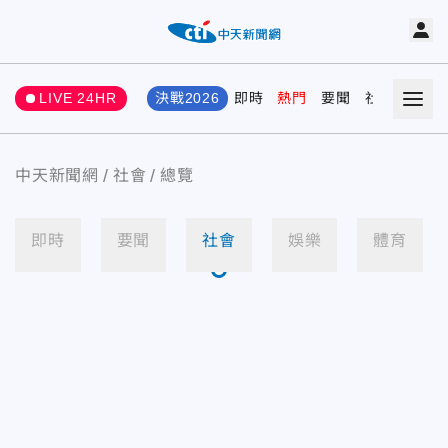
LIVE 24HR
決戰2026
即時
熱門
要聞
社會
娛樂
中天新聞網
社會
總覽
即時
要聞
社會
娛樂
體育