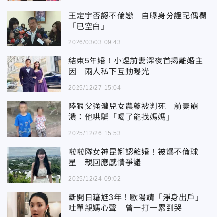
王定宇否認不倫戀 自曝身分證配偶欄
「已空白」
2026/03/03 09:43
結束5年婚！小煜前妻深夜首揭離婚主
因 兩人私下互動曝光
2025/12/27 15:04
陸狠父強灌兒女農藥被判死！前妻崩
潰：他哄騙「喝了能找媽媽」
2025/12/26 15:53
啦啦隊女神昆娜認離婚！被爆不倫球
星 親回應感情爭議
2025/12/24 09:02
斷開日籍尪3年！歐陽靖「淨身出戶」
吐單親媽心聲 曾一打一累到哭