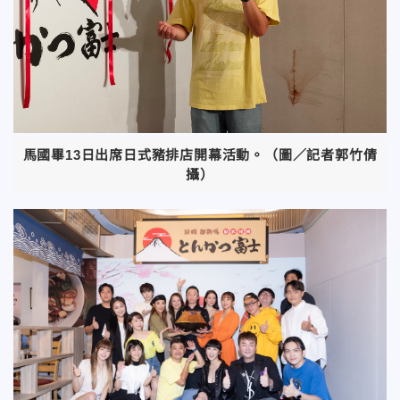
馬國畢13日出席日式豬排店開幕活動。（圖／記者郭竹倩
攝）