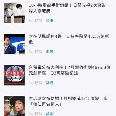
10小時腦瘤手術切錯！日醫忽視2次警告
婦人慘癱瘓
6小時前
健康
李在明民調連4跌 支持率降至43.3%創新
低
5小時前
國際
台積電公布大利多！7月營收衝到4675.8億
元創新高 Q3可望破紀錄
1小時前
財經
方志友宣布離婚！與楊銘威12年情變 認
「無法再做情人」
2小時前
娛樂