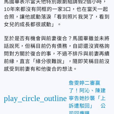
馬國畢表示當天他特別跟劇組請假2個小時，
10年來都沒有同框的一家3口，也在當天一起
合照，讓他感動落淚「看到照片我哭了，看到
女兒的成長都很感動」。
至於是否有機會與前妻復合？馬國畢雖並未將
話說死，但稱目前仍有債務，自認還沒資格詢
問對方關於復合的事，不過不排斥與前妻再續
前緣，直言「緣分很難說」，隨即笑稱目前沒
感受到前妻有和他復合的想法。
詹雯婷二審贏
了！阿沁、陳建
play_circle_outline
寧告她抄襲「上
訴遭駁回」 公
司回應曝