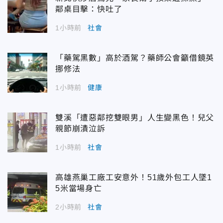
鄰桌目擊：快吐了
1小時前
社會
「藥駕黑數」高於酒駕？藥師公會籲借鏡英
挪修法
1小時前
健康
雙溪「遭惡鄰挖雙眼男」人生變黑色！兒父
親節崩潰泣訴
1小時前
社會
高雄燕巢工廠工安意外！51歲外包工人墜1
5米當場身亡
2小時前
社會