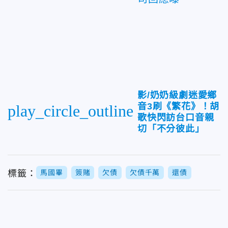
影/奶奶級劇迷愛鄉
音3刷《繁花》！胡
play_circle_outline
歌快閃訪台口音親
切「不分彼此」
標籤：
馬國畢
簽賭
欠債
欠債千萬
還債