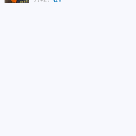
3小時前
社會