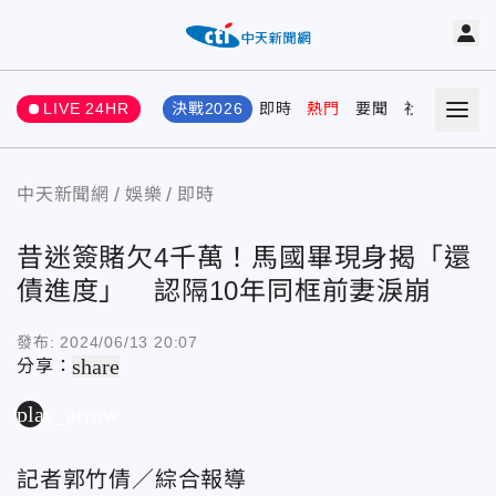
LIVE 24HR
決戰2026
即時
熱門
要聞
社會
娛樂
中天新聞網
娛樂
即時
昔迷簽賭欠4千萬！馬國畢現身揭「還
債進度」 認隔10年同框前妻淚崩
發布:
2024/06/13 20:07
share
分享：
play_arrow
記者郭竹倩／綜合報導