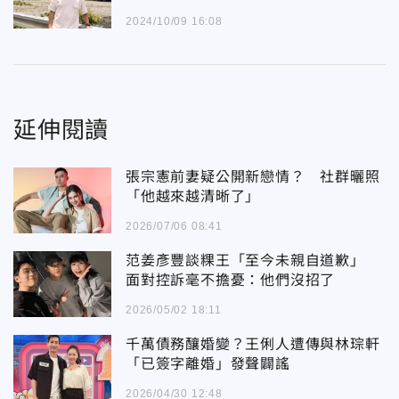
2024/10/09 16:08
延伸閱讀
張宗憲前妻疑公開新戀情？ 社群曬照
「他越來越清晰了」
2026/07/06 08:41
范姜彥豐談粿王「至今未親自道歉」
面對控訴毫不擔憂：他們沒招了
2026/05/02 18:11
千萬債務釀婚變？王俐人遭傳與林琮軒
「已簽字離婚」發聲闢謠
2026/04/30 12:48