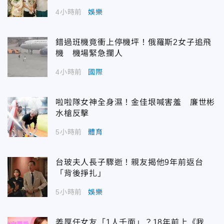
4小時前
娛樂
錯過班機竟衝上停機坪！俄羅斯2女子追飛
機 機場緊急攔人
4小時前
國際
啦啦隊女神全身濕！金佳垠喊害羞 廉世彬
水槍反擊
5小時前
體育
台玻夫人長子驟逝！親友揭他9年前返台
「背後掙扎」
5小時前
娛樂
姜厚任女友「1人千面」？18年前上《我