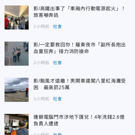
影/高鐵出事了「車廂內行動電源起火」！
旅客嚇奔逃
2小時前
社會
影/一定要救回你！羅東夜市「副所長抱出
血童狂奔」接力消防搶命
2小時前
社會
影/颱風才遠離！男開車違闖八里紅海灘受
困 最高罰25萬
3小時前
社會
連鎖電腦門市涉地下匯兌！4年洗錢2.6億
負責人遭逮