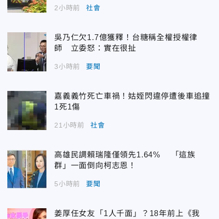
2小時前
社會
吳乃仁欠1.7億獲釋！台糖稱全權授權律
師 立委怒：實在很扯
3小時前
要聞
嘉義義竹死亡車禍！姑姪閃違停遭後車追撞
1死1傷
21小時前
社會
高雄民調賴瑞隆僅領先1.64% 「這族
群」一面倒向柯志恩！
5小時前
要聞
姜厚任女友「1人千面」？18年前上《我