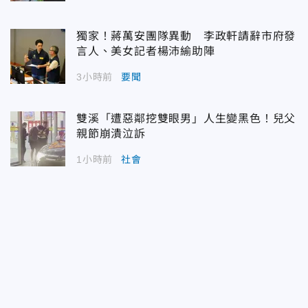
獨家！蔣萬安團隊異動 李政軒請辭市府發
言人、美女記者楊沛緰助陣
3小時前
要聞
雙溪「遭惡鄰挖雙眼男」人生變黑色！兒父
親節崩潰泣訴
1小時前
社會