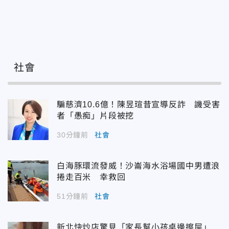
社會
騙慈濟10.6億！陳昱瑄昔宣導反詐 譏受害
者「愚痴」片段被挖
30分鐘前
社會
白海豚環流發威！沙崙海水浴場國中男遭浪
捲走百米 幸救回
51分鐘前
社會
新北快炒店驚見「家長幫小孩桌邊擦屎」