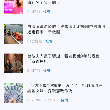
猜》名字又不同了
7小時前
娛樂
白海豚環流發威！沙崙海水浴場國中男遭浪
捲走百米 幸救回
51分鐘前
社會
台玻夫人長子驟逝！親友揭他9年前返台
「背後掙扎」
5小時前
娛樂
「0到18歲年領6萬」沒了？！行政院收三
讀函文喊：採取憲政作為
2026/08/07 20:18
要聞