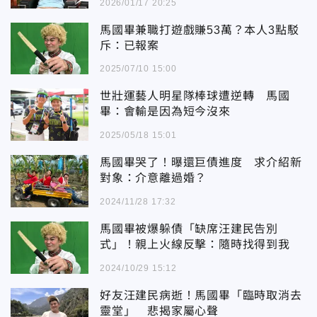
2026/01/17 20:25
馬國畢兼職打遊戲賺53萬？本人3點駁
斥：已報案
2025/07/10 15:00
世壯運藝人明星隊棒球遭逆轉 馬國
畢：會輸是因為短今沒來
2025/05/18 15:01
馬國畢哭了！曝還巨債進度 求介紹新
對象：介意離過婚？
2024/11/28 17:32
馬國畢被爆躲債「缺席汪建民告別
式」！親上火線反擊：隨時找得到我
2024/10/29 15:12
好友汪建民病逝！馬國畢「臨時取消去
靈堂」 悲揭家屬心聲