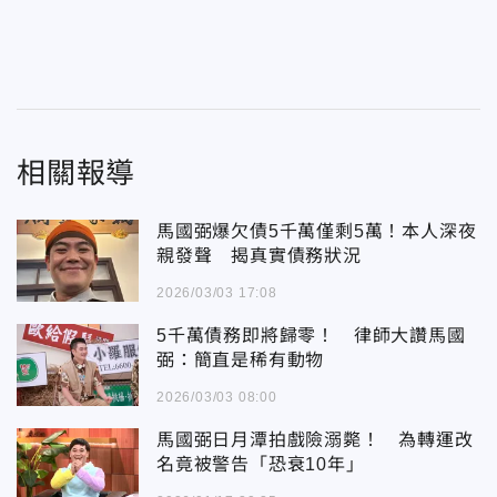
相關報導
馬國弼爆欠債5千萬僅剩5萬！本人深夜
親發聲 揭真實債務狀況
2026/03/03 17:08
5千萬債務即將歸零！ 律師大讚馬國
弼：簡直是稀有動物
2026/03/03 08:00
馬國弼日月潭拍戲險溺斃！ 為轉運改
名竟被警告「恐衰10年」