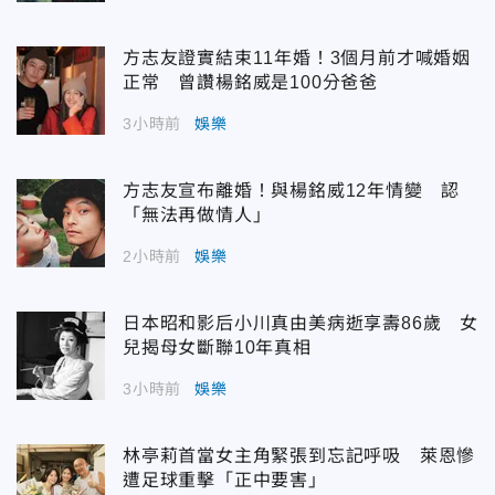
方志友證實結束11年婚！3個月前才喊婚姻
正常 曾讚楊銘威是100分爸爸
3小時前
娛樂
方志友宣布離婚！與楊銘威12年情變 認
「無法再做情人」
2小時前
娛樂
日本昭和影后小川真由美病逝享壽86歲 女
兒揭母女斷聯10年真相
3小時前
娛樂
林亭莉首當女主角緊張到忘記呼吸 萊恩慘
遭足球重擊「正中要害」