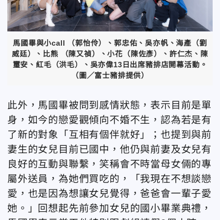
馬國畢與小call （郭怡伶）、郭忠佑、吳亦帆、海產（劉
威廷）、比熊 （陳又禎）、小花（陳佐彥）、許仁杰、陳
璽安、紅毛（洪毛）、吳亦偉13日出席豬排店開幕活動。
（圖／富士豬排提供）
此外，馬國畢被問到感情狀態，表示目前是單
身，如今的戀愛觀傾向不婚不生，認為若是有
了新的對象「互相有個伴就好」；也提到與前
妻生的女兒目前已國中，他仍與前妻及女兒有
良好的互動與聯繫，笑稱會不時當母女倆的專
屬外送員，為她們買吃的，「我現在不想談戀
愛，也是因為想讓女兒覺得，爸爸會一輩子愛
她。」回想起先前參加女兒的國小畢業典禮，