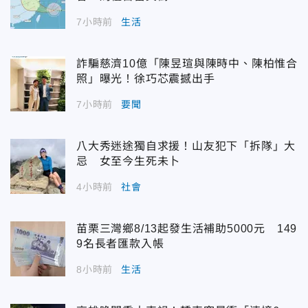
7小時前
生活
詐騙慈濟10億「陳昱瑄與陳時中、陳柏惟合
照」曝光！徐巧芯震撼出手
7小時前
要聞
八大秀迷途獨自求援！山友犯下「拆隊」大
忌 女至今生死未卜
4小時前
社會
苗栗三灣鄉8/13起發生活補助5000元 149
9名長者匯款入帳
8小時前
生活