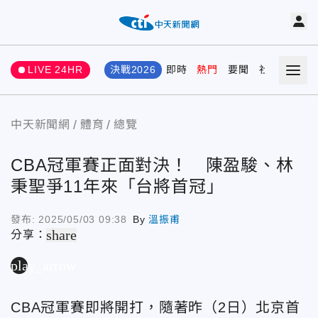
LIVE 24HR
決戰2026
即時
熱門
要聞
社會
娛樂
中天新聞網
體育
總覽
CBA冠軍賽正面對決！ 陳盈駿、林
秉聖爭11年來「台將首冠」
發布:
2025/05/03 09:38
By
溫振甫
share
分享：
play_arrow
CBA冠軍賽即將開打，隨著昨（2日）北京首