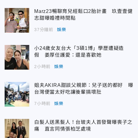
Marz23暢聊育兒經鬆口2胎計畫 玖壹壹健
志甜曝婚禮時間點
37分鐘前
娛樂
小24歲女友台大「3碩1博」學歷遭疑造
假 姜厚任護愛：還是喜歡她
2小時前
娛樂
姐夫AKIRA甜談父親節：兒子送的都好 曝
台灣便當太好吃讓後輩搞壞肚
7小時前
娛樂
白髮人送黑髮人！台玻夫人首發聲曝喪子之
痛 直言同情張柏芝處境