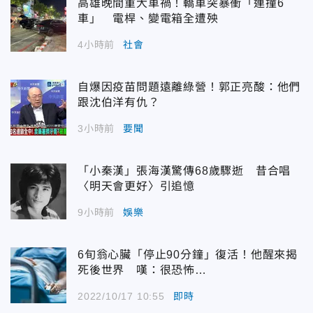
高雄晚間重大車禍！轎車突暴衝「連撞6
車」 電桿、變電箱全遭殃
4小時前
社會
自爆因疫苗問題遠離綠營！郭正亮酸：他們
跟沈伯洋有仇？
3小時前
要聞
「小秦漢」張海漢驚傳68歲驟逝 昔合唱
〈明天會更好〉引追憶
9小時前
娛樂
6旬翁心臟「停止90分鐘」復活！他醒來揭
死後世界 嘆：很恐怖…
2022/10/17 10:55
即時