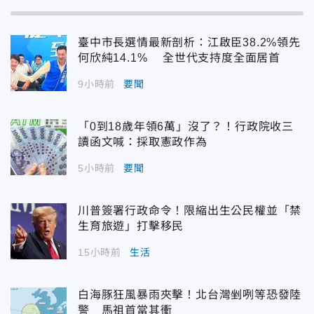
臺中市長選情最新剖析：江啟臣38.2%領先
何欣純14.1% 全世代支持度全面居首
9小時前
要聞
「0到18歲年領6萬」沒了？！行政院收三
讀函文喊：採取憲政作為
5小時前
要聞
川普簽署行政命令！限縮出生公民權並「禁
生育旅遊」打擊移民
15小時前
生活
白海豚狂風暴雨夾擊！北台灣剉咧等恐發陸
警 馬祖首當其衝