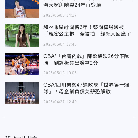
海大鯊魚睽違24年再登頂
2026/06/06 14:17
和林秉聖緋聞傳3年！蔡尚樺場邊被
「親密公主抱」全被拍 經紀人回應了
2026/06/04 17:48
CBA/「台灣內戰」陳盈駿砍26分率隊
勝 劉錚板凳出發拿2分
2026/05/18 10:05
CBA/四川男籃47連敗成「世界第一爛
隊」！母企業負債欠薪恐解散
2026/04/27 12:40