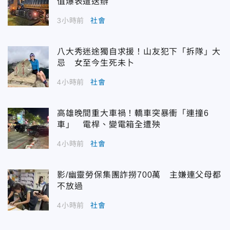
值爆表遭送辦
3小時前
社會
八大秀迷途獨自求援！山友犯下「拆隊」大
忌 女至今生死未卜
4小時前
社會
高雄晚間重大車禍！轎車突暴衝「連撞6
車」 電桿、變電箱全遭殃
4小時前
社會
影/幽靈勞保集團詐撈700萬 主嫌連父母都
不放過
4小時前
社會