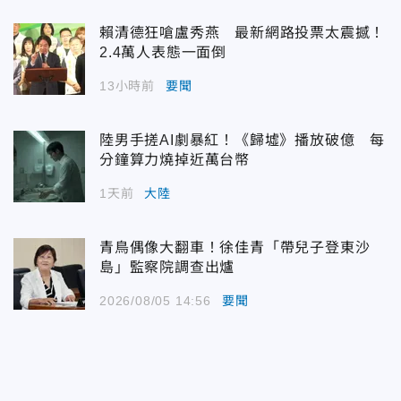
賴清德狂嗆盧秀燕 最新網路投票太震撼！
2.4萬人表態一面倒
13小時前
要聞
陸男手搓AI劇暴紅！《歸墟》播放破億 每
分鐘算力燒掉近萬台幣
1天前
大陸
青鳥偶像大翻車！徐佳青「帶兒子登東沙
島」監察院調查出爐
2026/08/05 14:56
要聞