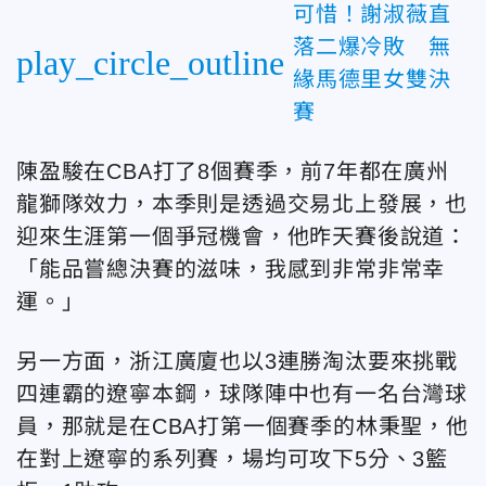
可惜！謝淑薇直
落二爆冷敗 無
play_circle_outline
緣馬德里女雙決
賽
陳盈駿在CBA打了8個賽季，前7年都在廣州
龍獅隊效力，本季則是透過交易北上發展，也
迎來生涯第一個爭冠機會，他昨天賽後說道：
「能品嘗總決賽的滋味，我感到非常非常幸
運。」
另一方面，浙江廣廈也以3連勝淘汰要來挑戰
四連霸的遼寧本鋼，球隊陣中也有一名台灣球
員，那就是在CBA打第一個賽季的林秉聖，他
在對上遼寧的系列賽，場均可攻下5分、3籃