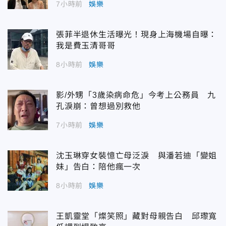
7小時前
娛樂
張菲半退休生活曝光！現身上海機場自曝：
我是費玉清哥哥
8小時前
娛樂
影/外甥「3歲染病命危」今考上公務員 九
孔淚崩：曾想過別救他
7小時前
娛樂
沈玉琳穿女裝憶亡母泛淚 與潘若迪「變姐
妹」告白：陪他瘋一次
8小時前
娛樂
王凱靈堂「燦笑照」藏對母親告白 邱瓈寬