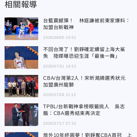
相關報導
台籃震撼彈！ 林庭謙被前東家爆料：
加盟台新戰神
2026/08/05 10:51
不回台灣了！劉錚確定續留上海大鯊
魚 陸媒曝恐迎生涯「最後一舞」
2026/07/31 16:52
CBA/台灣第2人！宋昕澔摘選秀狀元
加盟廣州龍獅
2026/07/28 11:12
TPBL/台新戰神拿榜眼籤挑人 吳志
鍇：CBA選秀結束再決定
2026/07/17 07:32
旅外10年終圓夢！劉錚奪CBA首冠 上