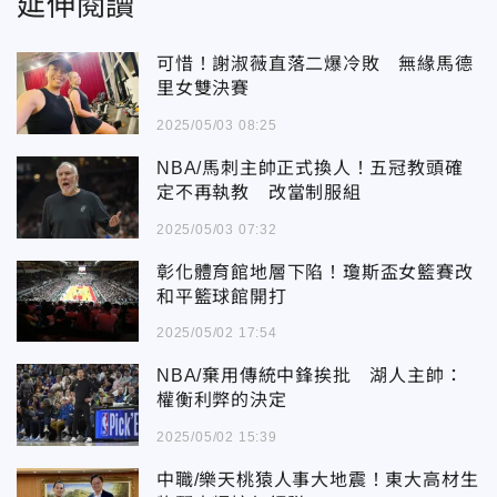
延伸閱讀
可惜！謝淑薇直落二爆冷敗 無緣馬德
里女雙決賽
2025/05/03 08:25
NBA/馬刺主帥正式換人！五冠教頭確
定不再執教 改當制服組
2025/05/03 07:32
彰化體育館地層下陷！瓊斯盃女籃賽改
和平籃球館開打
2025/05/02 17:54
NBA/棄用傳統中鋒挨批 湖人主帥：
權衡利弊的決定
2025/05/02 15:39
中職/樂天桃猿人事大地震！東大高材生