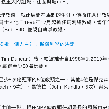
意義重大的組織、社區與城市。」
n）的助理教練，就此展開在馬刺的生涯，他擔任助理教
士。他自1996年12月起擔任馬刺總教練，當年
ob Hill）並親自執掌教鞭。
鋒挨批 湖人主帥：權衡利弊的決定
 Duncan）後，帕波維奇自1998年到2019年
季贏得至少50場比賽。
至少5次總冠軍的5位教頭之一，其他4位是傑克森
rbach，9次）、昆德拉（John Kundla，5次）與萊
下主帥一職，現任NBA總教頭任期最長的頭銜由史