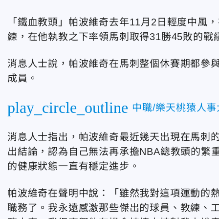
「鐵血教頭」帕波維奇去年11月2日輕度中風
練，在他執教之下率領馬刺取得31勝45敗的戰
消息人士說，帕波維奇在馬刺整個休賽期都參
成員。
play_circle_outline
中職/樂天桃猿人
消息人士指出，帕波維奇最近幾天出現在馬刺
出結論，認為自己無法再承擔NBA總教頭的繁
的健康狀態一直有穩定進步。
帕波維奇在聲明中說：「雖然我對這項運動的
職務了。我永遠感激那些傑出的球員、教練、