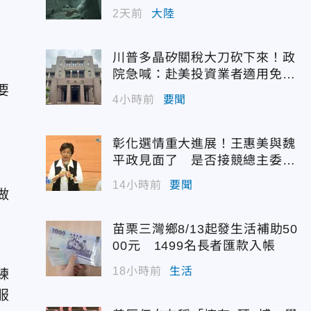
幣
2天前
大陸
川普多晶矽關稅大刀砍下來！政
院急喊：赴美投資業者適用免稅
要
配額
4小時前
要聞
彰化選情重大進展！王惠美與魏
平政見面了 是否接競總主委態
度曝光
14小時前
要聞
做
苗栗三灣鄉8/13起發生活補助50
00元 1499名長者匯款入帳
18小時前
生活
練
服