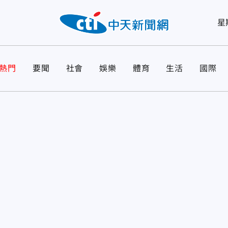
星
熱門
要聞
社會
娛樂
體育
生活
國際