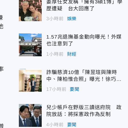
姜厚任女友稱「擁有3碩1博」學
歷遭疑 台大回應了
練
3小時前
娛樂
他
1.57兆退撫基金動向曝光！外媒
也注意到了
1小時前
財經
率
詐騙慈濟10億「陳昱瑄與陳時
中、陳柏惟合照」曝光！徐巧芯
震撼出手
17小時前
要聞
兒少帳戶在野版三讀送府院 政
院放話：將採憲政作為反制
4小時前
要聞
普