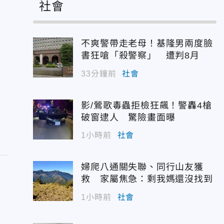
社會
不爽警帶走老母！基隆男兩度臉
書狂嗆「殺警察」 遭判8月
33分鐘前
社會
影/鶯歌毒蟲拒檢狂飆！警轟4槍
破窗逮人 驚險畫面曝
1小時前
社會
婦爬八通關失聯、同行山友獲
救 家屬焦急：剩我媽還沒找到
1小時前
社會