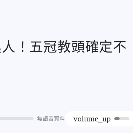
換人！五冠教頭確定不
章
volume_up
無語音資料