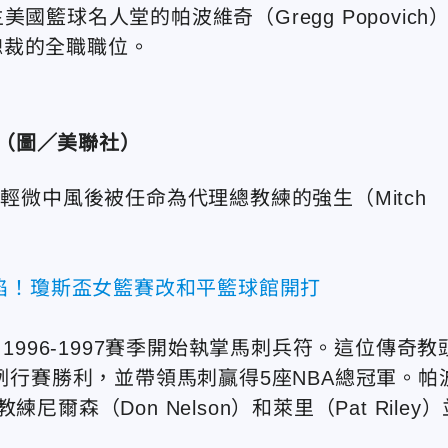
籃球名人堂的帕波維奇（Gregg Popovich
總裁的全職職位。
（圖／美聯社）
輕微中風後被任命為代理總教練的強生（Mitch
陷！瓊斯盃女籃賽改和平籃球館開打
1996-1997賽季開始執掌馬刺兵符。這位傳奇教
場例行賽勝利，並帶領馬刺贏得5座NBA總冠軍。帕
森（Don Nelson）和萊里（Pat Riley）