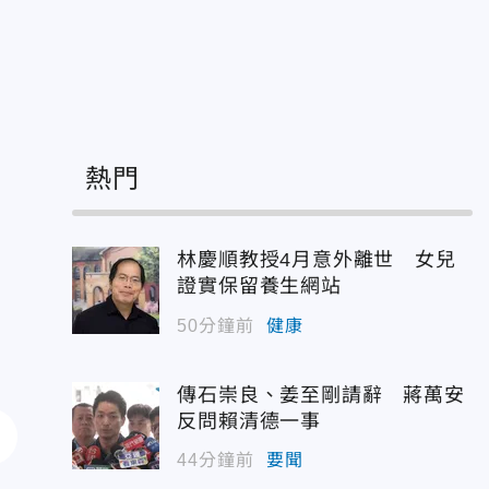
熱門
林慶順教授4月意外離世 女兒
證實保留養生網站
50分鐘前
健康
傳石崇良、姜至剛請辭 蔣萬安
反問賴清德一事
44分鐘前
要聞