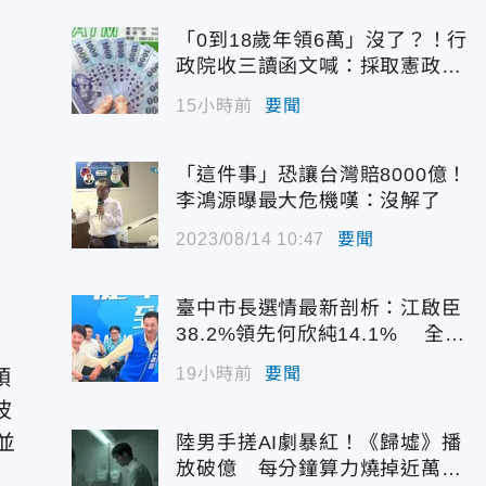
）
「0到18歲年領6萬」沒了？！行
政院收三讀函文喊：採取憲政作
為
15小時前
要聞
「這件事」恐讓台灣賠8000億！
李鴻源曝最大危機嘆：沒解了
2023/08/14 10:47
要聞
臺中市長選情最新剖析：江啟臣
38.2%領先何欣純14.1% 全世
代支持度全面居首
19小時前
要聞
頭
波
並
陸男手搓AI劇暴紅！《歸墟》播
放破億 每分鐘算力燒掉近萬台