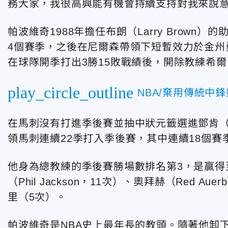
務大家，我很高興能有機會持續支持對我來說
帕波維奇1988年擔任布朗（Larry Brow
4個賽季，之後在尼爾森帶領下短暫效力於金州勇
在球隊開季打出3勝15敗戰績後，開除教練希爾（B
play_circle_outline
NBA/棄用傳統中
在馬刺沒有打進季後賽並抽中狀元籤選進鄧肯（Tim
領馬刺連續22季打入季後賽，其中連續18個賽
他身為總教練的季後賽勝場數排名第3，是贏得
（Phil Jackson，11次）、奧拜赫（Red Aue
里（5次）。
帕波維奇是NBA史上最年長的教頭。隨著他卸